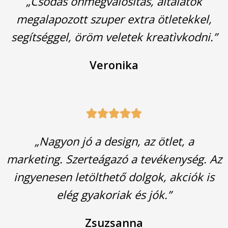
„Csodás önmegvalósítás, általatok
megalapozott szuper extra ötletekkel,
segítséggel, öröm veletek kreatìvkodni.”
Veronika





„Nagyon jó a design, az ötlet, a
marketing. Szerteágazó a tevékenység. Az
ingyenesen letölthető dolgok, akciók is
elég gyakoriak és jók.”
Zsuzsanna