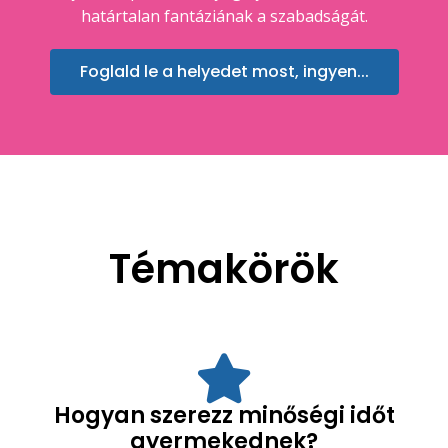
határtalan fantáziának a szabadságát.
Foglald le a helyedet most, ingyen...
Témakörök
Hogyan szerezz minőségi időt
gyermekednek?