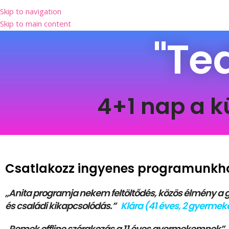
Skip to navigation
Skip to main content
"Ted
4+1 nap a 
Csatlakozz ingyenes programunkh
„Anita programja nekem feltöltődés, közös élmény a
és családi kikapcsolódás.”
Klára (41 éves, 2 gyerme
„Remek offline szórakozás a 11 éves gyermekemnek”