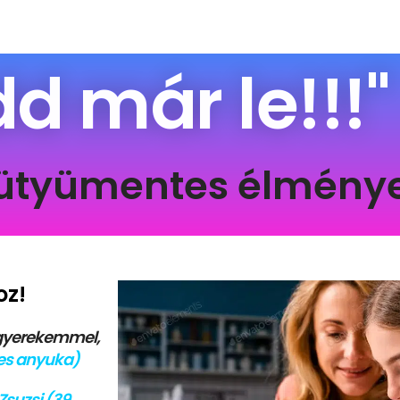
d már le!!!"
kütyümentes
élménye
oz!
 gyerekemmel,
kes anyuka)
Zsuzsi (39