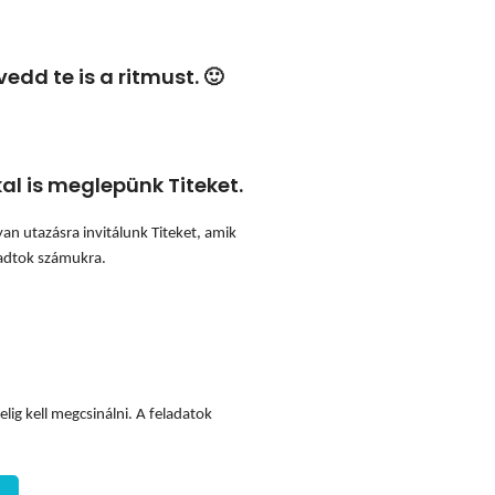
edd te is a ritmust. 🙂
al is meglepünk Titeket.
yan utazásra invitálunk Titeket, amik
 adtok számukra.
ig kell megcsinálni. A feladatok