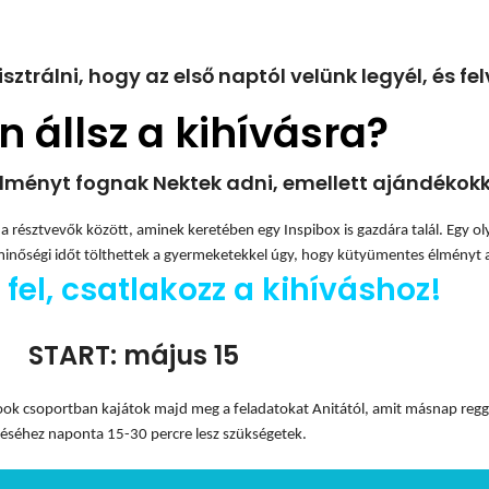
trálni, hogy az első naptól velünk legyél, és felv
n állsz a kihívásra?
élményt fognak Nektek adni, emellett ajándékokk
s a résztvevők között, aminek keretében egy Inspibox is gazdára talál. Egy ol
s minőségi időt tölthettek a gyermeketekkel úgy, hogy kütyümentes élményt
fel, csatlakozz a kihíváshoz!
START: május 15
ook csoportban kajátok majd meg a feladatokat Anitától, amit másnap reggel
zéséhez naponta 15-30 percre lesz szükségetek.