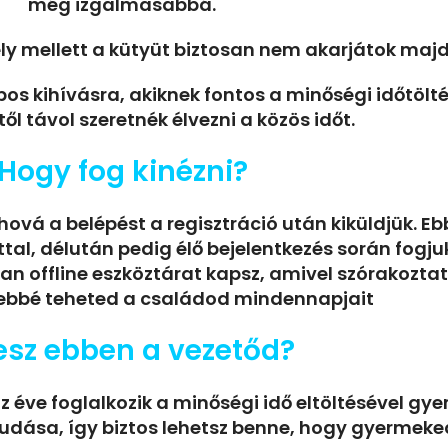
még izgalmasabbá.
ly mellett a kütyüt biztosan nem akarjátok maj
apos kihívásra, akiknek fontos a minőségi időtöl
ől távol szeretnék élvezni a közös időt.
Hogy fog kinézni?
hová a belépést a regisztráció után kiküldjük. 
attal, délután pedig élő bejelentkezés során fo
an offline eszköztárat kapsz, amivel szórakozta
bbé teheted a családod mindennapjait
lesz ebben a vezetőd?
íz éve foglalkozik a minőségi idő eltöltésével gy
dása, így biztos lehetsz benne, hogy gyermeke