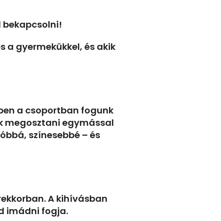
d bekapcsolni!
tés a gyermekükkel,
és akik
Ebben a csoportban fogunk
gjuk megosztani egymással
tóbbá, színesebbé – és
erekkorban. A kihívásban
d imádni fogja.