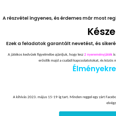
A részvétel ingyenes, és érdemes már most regisz
Késze
Ezek a feladatok garantált nevetést, és siker
A játékos kedvűek figyelmébe ajánljuk, hogy lesz
2 nyereményjáték
i
erősítik majd a családi kapcsolatotokat, és közö
Élményekre 
A kihívás 2023. május 15-19-ig tart. Minden reggel egy zárt Faceb
elvég