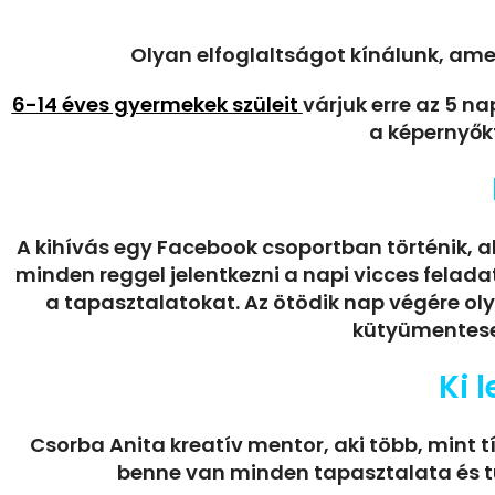
Olyan elfoglaltságot kínálunk, ame
6-14 éves gyermekek szüleit
várjuk erre az 5 n
a képernyőkt
A kihívás egy Facebook csoportban történik, a
minden reggel jelentkezni a napi vicces felad
a tapasztalatokat. Az ötödik nap végére oly
kütyümentese
Ki 
Csorba Anita kreatív mentor, aki több, mint t
benne van minden tapasztalata és tu