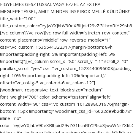
FIGYELMES GESZTUSSAL VAGY EZZEL AZ EXTRA
MEGLEPETÉSSEL, AMIT MINDEN INSPIBOX MELLÉ KÜLDÜNK!”
title_width=”100″
title_custom_color=”eyJwYXJhbV90eXBlIjoid29vZG1hcnRfY29s
[/vc_column][/vc_row][vc_row full_width=”stretch_row_content”
content_placement=”middle” row_reverse_mobile=”1″
css=”.vc_custom_1535541322317{margin-bottom: 8vh
!important;padding-right: 5% !important;padding-left: 5%
!important;}”][vc_column scroll_x=”80″ scroll_y=”-1″ scroll_z=”0″
parallax_scroll=”yes” css=”.vc_custom_1523440096008{padding-
right: 10% !important;padding-left: 10% !important;}”
offset=”vc_col-lg-5 vc_col-md-6 vc_col-xs-12″]
[woodmart_responsive_text_block size=”medium”
font_weight=”700″ color_scheme=”custom” align=”left”
content_width=”90″ css=”.vc_custom_1612898031976{margin-
bottom: 15px !important;}” woodmart_css_id=”6022de9b2db78″
inline=”no”
color=”eyJwYXJhbV90eXBlIjoid29vZG1hcnRfY29sb3JwaWNrZXIiL
írd be a #Valentinnap feliratot megjegyzés rovatba és küldjük az