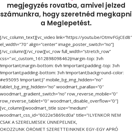
megjegyzés rovatba, amivel jelzed
számunkra, hogy szeretnéd megkapni
a Meglepetést.
[/vc_column_text][vc_video link=”https://youtu.be/OtmvFGjCEd8″
el_width=”70″ align=”center” image_poster_switch=”no”]
[/vc_column][/vc_row][vc_row full_width=”stretch_row”
css=”.vc_custom_1612898098462{margin-top: 3vh
!important;margin-bottom: 6vh !important;padding-top: 3vh
!important;padding-bottom: 3vh !important;background-color:
#e95095 !important;}” mobile_bg_img_hidden=”no”
tablet_bg_img_hidden=”no” woodmart_parallax=”0″
woodmart_gradient_switch=”no” row_reverse_mobile=”0″
row_reverse_tablet=”0″ woodmart_disable_overflow=”0″]
[vc_column][woodmart_title size=”medium”
woodmart_css_id=”6022e5869cd0a” title=”ILYENKOR NEM
CSAK A SZERELMESEK ÜNNEPELNEK,
OKOZZUNK ÖRÖMET SZERETTEINKNEK EGY-EGY APRÓ