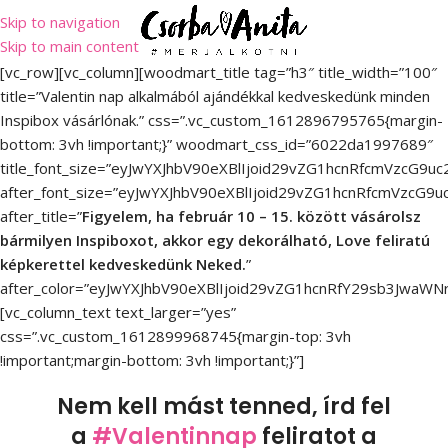
Skip to navigation
Skip to main content
[vc_row][vc_column][woodmart_title tag=”h3″ title_width=”100″
title=”Valentin nap alkalmából ajándékkal kedveskedünk minden
Inspibox vásárlónak.” css=”.vc_custom_1612896795765{margin-
bottom: 3vh !important;}” woodmart_css_id=”6022da1997689″
title_font_size=”eyJwYXJhbV90eXBlIjoid29vZG1hcnRfcmVzcG9
after_font_size=”eyJwYXJhbV90eXBlIjoid29vZG1hcnRfcmVzcG
after_title=”
Figyelem, ha február 10 – 15. között vásárolsz
bármilyen Inspiboxot, akkor egy dekorálható, Love feliratú
képkerettel kedveskedünk Neked.
”
after_color=”eyJwYXJhbV90eXBlIjoid29vZG1hcnRfY29sb3JwaWN
[vc_column_text text_larger=”yes”
css=”.vc_custom_1612899968745{margin-top: 3vh
!important;margin-bottom: 3vh !important;}”]
Nem kell mást tenned, írd fel
a
#Valentinnap
feliratot a