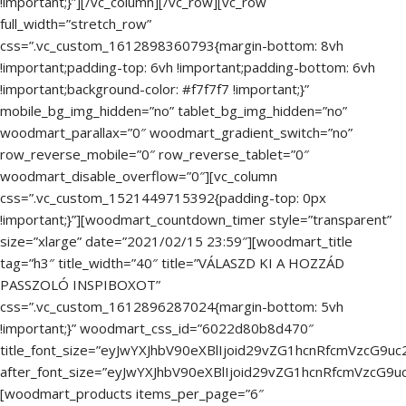
!important;}”][/vc_column][/vc_row][vc_row
full_width=”stretch_row”
css=”.vc_custom_1612898360793{margin-bottom: 8vh
!important;padding-top: 6vh !important;padding-bottom: 6vh
!important;background-color: #f7f7f7 !important;}”
mobile_bg_img_hidden=”no” tablet_bg_img_hidden=”no”
woodmart_parallax=”0″ woodmart_gradient_switch=”no”
row_reverse_mobile=”0″ row_reverse_tablet=”0″
woodmart_disable_overflow=”0″][vc_column
css=”.vc_custom_1521449715392{padding-top: 0px
!important;}”][woodmart_countdown_timer style=”transparent”
size=”xlarge” date=”2021/02/15 23:59″][woodmart_title
tag=”h3″ title_width=”40″ title=”VÁLASZD KI A HOZZÁD
PASSZOLÓ INSPIBOXOT”
css=”.vc_custom_1612896287024{margin-bottom: 5vh
!important;}” woodmart_css_id=”6022d80b8d470″
title_font_size=”eyJwYXJhbV90eXBlIjoid29vZG1hcnRfcmVzcG9
after_font_size=”eyJwYXJhbV90eXBlIjoid29vZG1hcnRfcmVzcG
[woodmart_products items_per_page=”6″