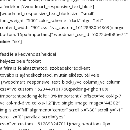
ajándékod![/woodmart_responsive_text_block]
[woodmart_responsive_text_block size=”small”
font_weight=”500″ color_scheme=”dark” align=”left”
content_width=”90″ css=”.vc_custom_1612898054863{margin-
bottom: 15px !important;}” woodmart_css_id=”6022defb85e74″
inline=”no”]
fesd le a kedvenc színeiddel
helyezz bele fotókat
a falra is felakaszthatod, szobadekorációként
tovább is ajándékozhatod, miután elkészültél vele
[/woodmart_responsive_text_block][/vc_column][vc_column
css=”.vc_custom_1523440101768{padding-right: 10%
!important;padding-left: 10% !important;}” offset=”vc_col-lg-7
vc_col-md-6 vc_col-xs-12″][vc_single_image image=”44302″
img_size=”full” alignment=”center” scroll_x=”-80″ scroll_y=”-1″
scroll_z=”0″ parallax_scroll=”yes”
css=”.vc_custom_1612898247011{margin-bottom: 0px