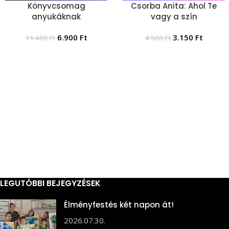
Könyvcsomag
Csorba Anita: Ahol Te
anyukáknak
vagy a szín
6.900
Ft
3.150
Ft
11.490
Ft
4.500
Ft
LEGUTÓBBI BEJEGYZÉSEK
Élményfestés két napon át!
2026.07.30.