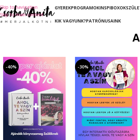
Skip to navigation
GYEREKPROGRAMOK
INSPIBOXOK
SZÜLE
Skip to main content
KIK VAGYUNK?
PATRÓNUSAINK
A
-40%
-30%