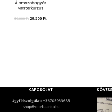
Álomszobagyár
Mesterkurzus
29.500
Ft
59.000
Ft
KAPCSOLAT
KÖVESS
Ügyfélszolgálat:
+36705933685
shop@csorbaanita.hu