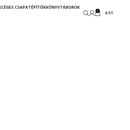
K
CÉGES CSAPATÉPÍTŐK
KÖNYV
TÁBOROK
0
0
FT