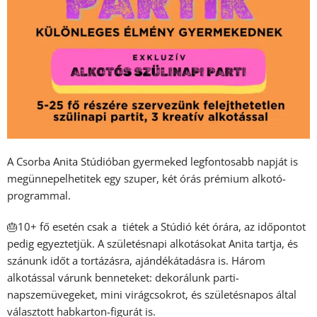
A Csorba Anita Stúdióban gyermeked legfontosabb napját is
megünnepelhetitek egy szuper, két órás prémium alkotó-
programmal.
🎂10+ fő esetén csak a tiétek a Stúdió két órára, az időpontot
pedig egyeztetjük. A születésnapi alkotásokat Anita tartja, és
szánunk időt a tortázásra, ajándékátadásra is. Három
alkotással várunk benneteket: dekorálunk parti-
napszemüvegeket, mini virágcsokrot, és születésnapos által
választott habkarton-figurát is.