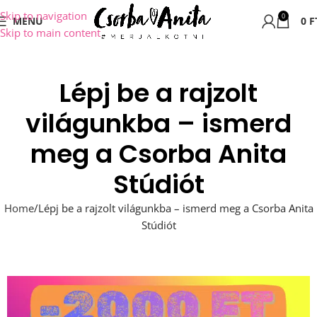
Skip to navigation
0
MENU
0
F
Skip to main content
Lépj be a rajzolt
világunkba – ismerd
meg a Csorba Anita
Stúdiót
Home
Lépj be a rajzolt világunkba – ismerd meg a Csorba Anita
Stúdiót