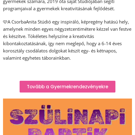
gyermekek számára, 2019 óta saját Stúdiójában segíti
programjaival a gyermekek kreativitásának fejlődését.
🩷A
CsorbaAnita Stúdió
egy inspiráló, képregény hatású hely,
amelynek minden egyes négyzetcentimétere kézzel van festve
és készítve. Tökéletes helyszíne a kreativitás
kibontakoztatásának, így nem meglepő, hogy a 6-14 éves
korosztály csodálatos dolgokat készít egy- és kétnapos,
valamint egyhetes táborainkban.
Tovább a Gyermekrendezvényekre