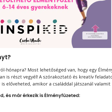
nyt?
pról-hónapra? Most lehetőséged van, hogy egy Élmény
n is részt vegyél! A szórakoztató és kreatív felada
is előveheted, amikor a családdal játszanál valamit
, és már érkezik is Élményfüzeted: