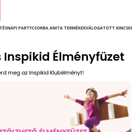
L
TÉSNAPI PARTY
CSORBA ANITA TERMÉKEK
VÁLOGATOTT KINCSE
 Inspikid Élményfüzet
rd meg az Inspikid Klubélményt!