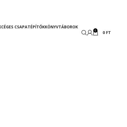
K
CÉGES CSAPATÉPÍTŐK
KÖNYV
TÁBOROK
0
0
FT