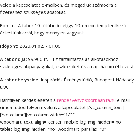
veled a kapcsolatot e-mailben, és megadjuk számodra a
fizetéshez szükséges adatokat.
Fontos:
A tábor 10 főtől indul el,így 10-én minden jelentkezőt
értesítünk arról, hogy mennyien vagyunk.
Időpont:
2023.01.02. – 01.06.
A tábor díja:
99.900 ft. – Ez tartalmazza az alkotásokhoz
szükséges alapanyagokat, eszközöket és a napi három étkezést.
A tábor helyszíne:
Inspirációk Élménystúdió, Budapest Nádasdy
u.90.
Bármilyen kérdés esetén a
rendezveny@csorbaanita.hu
e-mail
címen tudod felvenni velünk a kapcsolatot.[/vc_column_text]
[/vc_column][vc_column width=”1/2″
woodmart_text_align=”center” mobile_bg_img_hidden=”no”
tablet_bg_img_hidden=”no” woodmart_parallax=”0″