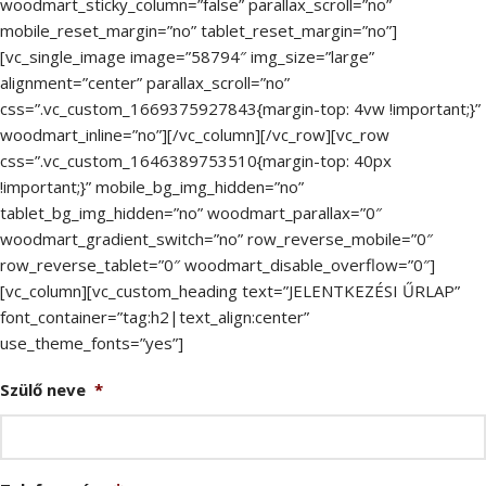
woodmart_sticky_column=”false” parallax_scroll=”no”
mobile_reset_margin=”no” tablet_reset_margin=”no”]
[vc_single_image image=”58794″ img_size=”large”
alignment=”center” parallax_scroll=”no”
css=”.vc_custom_1669375927843{margin-top: 4vw !important;}”
woodmart_inline=”no”][/vc_column][/vc_row][vc_row
css=”.vc_custom_1646389753510{margin-top: 40px
!important;}” mobile_bg_img_hidden=”no”
tablet_bg_img_hidden=”no” woodmart_parallax=”0″
woodmart_gradient_switch=”no” row_reverse_mobile=”0″
row_reverse_tablet=”0″ woodmart_disable_overflow=”0″]
[vc_column][vc_custom_heading text=”JELENTKEZÉSI ŰRLAP”
font_container=”tag:h2|text_align:center”
use_theme_fonts=”yes”]
Szülő neve
*