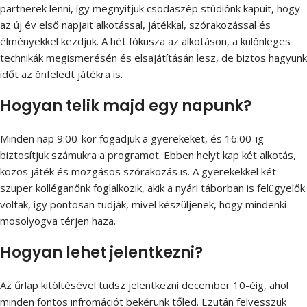
partnerek lenni, így megnyitjuk csodaszép stúdiónk kapuit, hogy
az új év első napjait alkotással, játékkal, szórakozással és
élményekkel kezdjük. A hét fókusza az alkotáson, a különleges
technikák megismerésén és elsajátításán lesz, de biztos hagyunk
időt az önfeledt játékra is.
Hogyan telik majd egy napunk?
Minden nap 9:00-kor fogadjuk a gyerekeket, és 16:00-ig
biztosítjuk számukra a programot. Ebben helyt kap két alkotás,
közös játék és mozgásos szórakozás is. A gyerekekkel két
szuper kolléganőnk foglalkozik, akik a nyári táborban is felügyelők
voltak, így pontosan tudják, mivel készüljenek, hogy mindenki
mosolyogva térjen haza.
Hogyan lehet jelentkezni?
Az űrlap kitöltésével tudsz jelentkezni december 10-éig, ahol
minden fontos infromációt bekérünk tőled. Ezután felvesszük