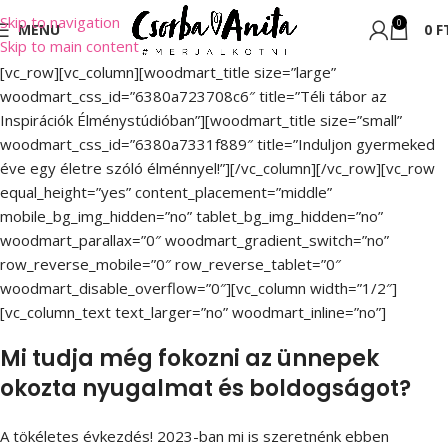
Skip to navigation
0
MENU
0
F
Skip to main content
[vc_row][vc_column][woodmart_title size=”large”
woodmart_css_id=”6380a723708c6″ title=”Téli tábor az
Inspirációk Élménystúdióban”][woodmart_title size=”small”
woodmart_css_id=”6380a7331f889″ title=”Induljon gyermeked
éve egy életre szóló élménnyel!”][/vc_column][/vc_row][vc_row
equal_height=”yes” content_placement=”middle”
mobile_bg_img_hidden=”no” tablet_bg_img_hidden=”no”
woodmart_parallax=”0″ woodmart_gradient_switch=”no”
row_reverse_mobile=”0″ row_reverse_tablet=”0″
woodmart_disable_overflow=”0″][vc_column width=”1/2″]
[vc_column_text text_larger=”no” woodmart_inline=”no”]
Mi tudja még fokozni az ünnepek
okozta nyugalmat és boldogságot?
A tökéletes évkezdés! 2023-ban mi is szeretnénk ebben