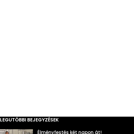
LEGUTÓBBI BEJEGYZÉSEK
Élményfestés két napon át!