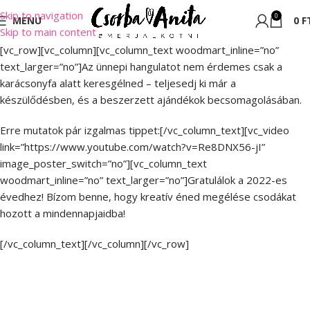
Skip to navigation
0
MENU
0
F
Skip to main content
[vc_row][vc_column][vc_column_text woodmart_inline=”no”
text_larger=”no”]Az ünnepi hangulatot nem érdemes csak a
karácsonyfa alatt keresgélned – teljesedj ki már a
készülődésben, és a beszerzett ajándékok becsomagolásában.
Erre mutatok pár izgalmas tippet:[/vc_column_text][vc_video
link=”https://www.youtube.com/watch?v=Re8DNX56-jI”
image_poster_switch=”no”][vc_column_text
woodmart_inline=”no” text_larger=”no”]Gratulálok a 2022-es
évedhez! Bízom benne, hogy kreatív éned megélése csodákat
hozott a mindennapjaidba!
[/vc_column_text][/vc_column][/vc_row]