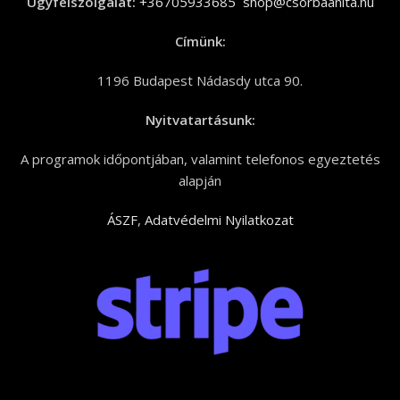
Ügyfélszolgálat:
+36705933685
shop@csorbaanita.hu
Címünk:
1196 Budapest Nádasdy utca 90.
Nyitvatartásunk:
A programok időpontjában, valamint telefonos egyeztetés
alapján
ÁSZF
,
Adatvédelmi Nyilatkozat