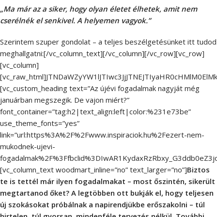
„Ma már az a siker, hogy olyan életet élhetek, amit nem
cserélnék el senkivel. A helyemen vagyok.”
Szerintem szuper gondolat – a teljes beszélgetésünket itt tudod
meghallgatni:[/vc_column_text][/vc_column][/vc_row][vc_row]
[vc_column]
[vc_raw_html]JTNDaWZyYW1lJTIwc3JjJTNEJTIyaHR0cHMlM0E
[vc_custom_heading text=”Az újévi fogadalmak nagyját még
januárban megszegik. De vajon miért?”
font_container=”tag:h2|text_align:left|color:%231e73be”
use_theme_fonts=”yes”
link=”url:https%3A%2F%2Fwww.inspiraciok.hu%2Fezert-nem-
mukodnek-ujevi-
fogadalmak%2F%3Ffbclid%3DIwAR1KydaxRzRbxy_G3ddb0eZ3joB
[vc_column_text woodmart_inline=”no” text_larger=”no”]
Biztos
te is tettél már ilyen fogadalmakat – most őszintén, sikerült
megtartanod őket? A legtöbben ott bukják el, hogy teljesen
új szokásokat próbálnak a napirendjükbe erőszakolni – túl
hirtelen, túl gyorsan, mindenféle tervezés nélkül. További