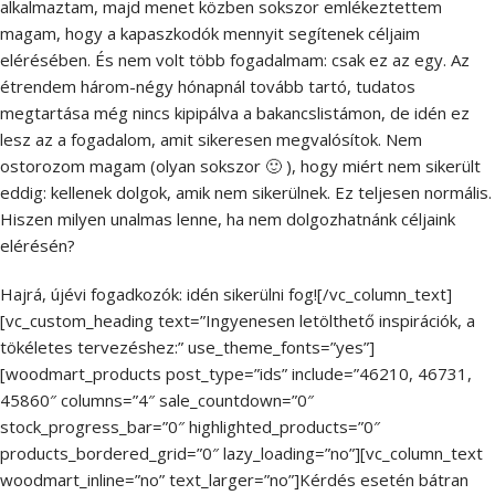
alkalmaztam, majd menet közben sokszor emlékeztettem
magam, hogy a kapaszkodók mennyit segítenek céljaim
elérésében. És nem volt több fogadalmam: csak ez az egy. Az
étrendem három-négy hónapnál tovább tartó, tudatos
megtartása még nincs kipipálva a bakancslistámon, de idén ez
lesz az a fogadalom, amit sikeresen megvalósítok. Nem
ostorozom magam (olyan sokszor 🙂 ), hogy miért nem sikerült
eddig: kellenek dolgok, amik nem sikerülnek. Ez teljesen normális.
Hiszen milyen unalmas lenne, ha nem dolgozhatnánk céljaink
elérésén?
Hajrá, újévi fogadkozók: idén sikerülni fog![/vc_column_text]
[vc_custom_heading text=”Ingyenesen letölthető inspirációk, a
tökéletes tervezéshez:” use_theme_fonts=”yes”]
[woodmart_products post_type=”ids” include=”46210, 46731,
45860″ columns=”4″ sale_countdown=”0″
stock_progress_bar=”0″ highlighted_products=”0″
products_bordered_grid=”0″ lazy_loading=”no”][vc_column_text
woodmart_inline=”no” text_larger=”no”]Kérdés esetén bátran