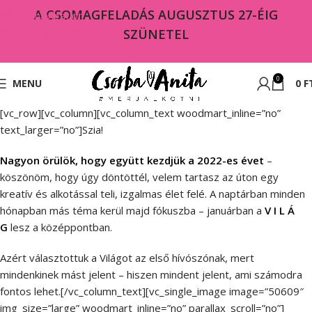
A CSOMAGFELADÁS AUGUSZTUS 27-ÉIG
Skip to navigation
Skip to main content
SZÜNETEL
0
MENU
0
F
[vc_row][vc_column][vc_column_text woodmart_inline=”no”
text_larger=”no”]Szia!
Nagyon örülök, hogy együtt kezdjük a 2022-es évet
–
köszönöm, hogy úgy döntöttél, velem tartasz az úton egy
kreatív és alkotással teli, izgalmas élet felé. A naptárban minden
hónapban más téma kerül majd fókuszba – januárban a
V I L Á
G
lesz a középpontban.
Azért választottuk a Világot az első hívószónak, mert
mindenkinek mást jelent – hiszen mindent jelent, ami számodra
fontos lehet.[/vc_column_text][vc_single_image image=”50609″
img_size=”large” woodmart_inline=”no” parallax_scroll=”no”]