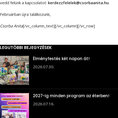
vedd felünk a kapcsolatot:
kerdezzfelelek@csorbaanita.hu
Februárban újra találkozunk,
Csorba Anita
[/vc_column_text][/vc_column][/vc_row]
LEGUTÓBBI BEJEGYZÉSEK
Élményfestés két napon át!
2026.07.30.
2027-ig minden program az éterben!
2026.07.16.