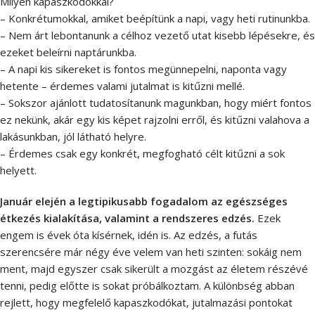
Milyen kapaszkodókkal?
– Konkrétumokkal, amiket beépítünk a napi, vagy heti rutinunkba.
– Nem árt lebontanunk a célhoz vezető utat kisebb lépésekre, és
ezeket beleírni naptárunkba.
– A napi kis sikereket is fontos megünnepelni, naponta vagy
hetente – érdemes valami jutalmat is kitűzni mellé.
– Sokszor ajánlott tudatosítanunk magunkban, hogy miért fontos
ez nekünk, akár egy kis képet rajzolni erről, és kitűzni valahova a
lakásunkban, jól látható helyre.
– Érdemes csak egy konkrét, megfogható célt kitűzni a sok
helyett.
Január elején a legtipikusabb fogadalom az egészséges
étkezés kialakítása, valamint a rendszeres edzés.
Ezek
engem is évek óta kísérnek, idén is. Az edzés, a futás
szerencsére már négy éve velem van heti szinten: sokáig nem
ment, majd egyszer csak sikerült a mozgást az életem részévé
tenni, pedig előtte is sokat próbálkoztam. A különbség abban
rejlett, hogy megfelelő kapaszkodókat, jutalmazási pontokat