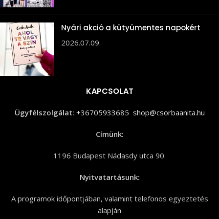
Nyári akció a kütyümentes napokért
2026.07.09.
KAPCSOLAT
Ügyfélszolgálat:
+36705933685
shop@csorbaanita.hu
Címünk:
1196 Budapest Nádasdy utca 90.
Nyitvatartásunk:
A programok időpontjában, valamint telefonos egyeztetés
alapján