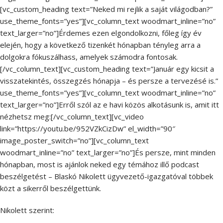
[vc_custom_heading text=”Neked mi rejlik a saját világodban?”
use_theme_fonts=”yes”][vc_column_text woodmart_inline=”no”
text_larger=”no”]Érdemes ezen elgondolkozni, főleg így év
elején, hogy a következő tizenkét hónapban tényleg arra a
dolgokra fókuszálhass, amelyek számodra fontosak.
[/vc_column_text][vc_custom_heading text=”Január egy kicsit a
visszatekintés, összegzés hónapja – és persze a tervezésé is.”
use_theme_fonts=”yes”][vc_column_text woodmart_inline=”no”
text_larger=”no”]Erről szól az e havi közös alkotásunk is, amit itt
nézhetsz meg:[/vc_column_text][vc_video
link=”https://youtu.be/952VZkCizDw” el_width=”90″
image_poster_switch=”no”][vc_column_text
woodmart_inline=”no” text_larger=”no”]És persze, mint minden
hónapban, most is ajánlok neked egy témához illő podcast
beszélgetést – Blaskó Nikolett ügyvezető-igazgatóval többek
közt a sikerről beszélgettünk.
Nikolett szerint: