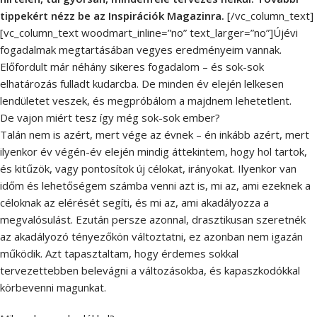
tippekért nézz be az Inspirációk Magazinra.
[/vc_column_text]
[vc_column_text woodmart_inline=”no” text_larger=”no”]Újévi
fogadalmak megtartásában vegyes eredményeim vannak.
Előfordult már néhány sikeres fogadalom – és sok-sok
elhatározás fulladt kudarcba. De minden év elején lelkesen
lendületet veszek, és megpróbálom a majdnem lehetetlent.
De vajon miért tesz így még sok-sok ember?
Talán nem is azért, mert vége az évnek – én inkább azért, mert
ilyenkor év végén-év elején mindig áttekintem, hogy hol tartok,
és kitűzök, vagy pontosítok új célokat, irányokat. Ilyenkor van
időm és lehetőségem számba venni azt is, mi az, ami ezeknek a
céloknak az elérését segíti, és mi az, ami akadályozza a
megvalósulást. Ezután persze azonnal, drasztikusan szeretnék
az akadályozó tényezőkön változtatni, ez azonban nem igazán
működik. Azt tapasztaltam, hogy érdemes sokkal
tervezettebben belevágni a változásokba, és kapaszkodókkal
körbevenni magunkat.