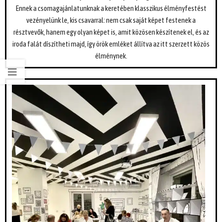
Ennek a csomagajánlatunknak a keretében klasszikus élményfestést
vezényelünk le, kis csavarral: nem csak saját képet festenek a
résztvevők, hanem egy olyan képet is, amit közösen készítenek el, és az
iroda falát díszítheti majd, így örök emléket állítva az itt szerzett közös
élménynek.