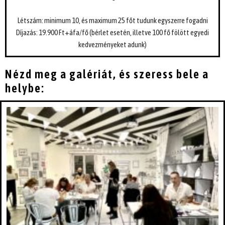
Létszám: minimum 10, és maximum 25 főt tudunk egyszerre fogadni
Díjazás: 19.900 Ft+áfa/fő (bérlet esetén, illetve 100 fő fölött egyedi
kedvezményeket adunk)
Nézd meg a galériát, és szeress bele a
helybe: