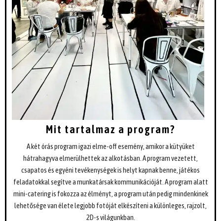
Mit tartalmaz a program?
A két órás program igazi elme-off esemény, amikor a kütyüket
hátrahagyva elmerülhettek az alkotásban. A program vezetett,
csapatos és egyéni tevékenységek is helyt kapnak benne, játékos
feladatokkal segítve a munkatársak kommunikációját. A program alatt
mini-catering is fokozza az élményt, a program után pedig mindenkinek
lehetősége van élete legjobb fotóját elkészíteni a különleges, rajzolt,
2D-s világunkban.