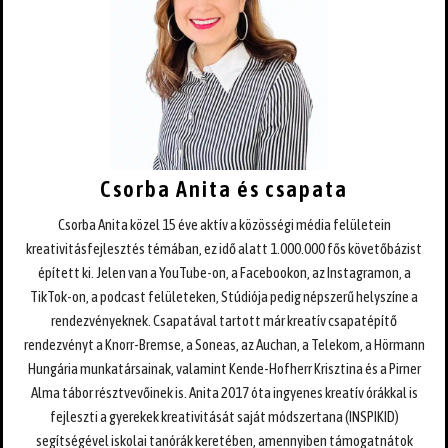
Csorba Anita és csapata
Csorba Anita közel 15 éve aktív a közösségi média felületein
kreativitásfejlesztés témában, ez idő alatt 1.000.000 fős követőbázist
épített ki. Jelen van a YouTube-on, a Facebookon, az Instagramon, a
TikTok-on, a podcast felületeken, Stúdiója pedig népszerű helyszíne a
rendezvényeknek. Csapatával tartott már kreatív csapatépítő
rendezvényt a Knorr-Bremse, a Soneas, az Auchan, a Telekom, a Hörmann
Hungária munkatársainak, valamint Kende-Hofherr Krisztina és a Pirner
Alma tábor résztvevőinek is. Anita 2017 óta ingyenes kreatív órákkal is
fejleszti a gyerekek kreativitását saját módszertana (INSPIKID)
segítségével iskolai tanórák keretében, amennyiben támogatnátok