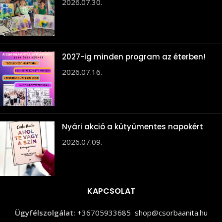
2026.07.30.
2027-ig minden program az éterben!
2026.07.16.
Nyári akció a kütyümentes napokért
2026.07.09.
KAPCSOLAT
Ügyfélszolgálat:
+36705933685
shop@csorbaanita.hu