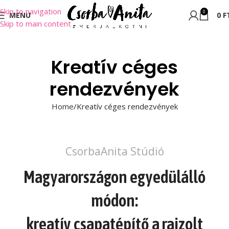
Skip to navigation
0
MENU
0
F
Skip to main content
Kreatív céges
rendezvények
Home
Kreatív céges rendezvények
CsorbaAnita Stúdió
Magyarországon egyedülálló
módon:
kreatív csapatépítő a rajzolt