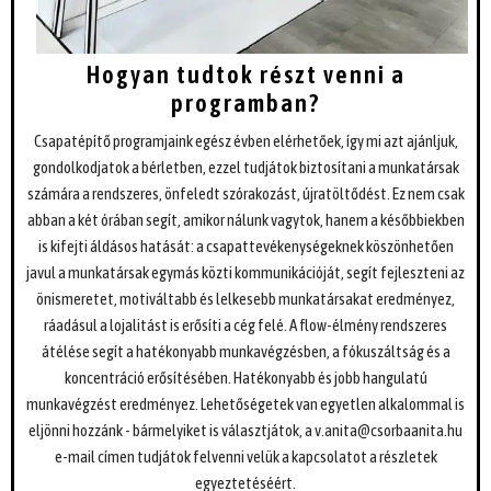
Hogyan tudtok részt venni a
programban?
Csapatépítő programjaink egész évben elérhetőek, így mi azt ajánljuk,
gondolkodjatok a bérletben, ezzel tudjátok biztosítani a munkatársak
számára a rendszeres, önfeledt szórakozást, újratöltődést. Ez nem csak
abban a két órában segít, amikor nálunk vagytok, hanem a későbbiekben
is kifejti áldásos hatását: a csapattevékenységeknek köszönhetően
javul a munkatársak egymás közti kommunikációját, segít fejleszteni az
önismeretet, motiváltabb és lelkesebb munkatársakat eredményez,
ráadásul a lojalitást is erősíti a cég felé. A flow-élmény rendszeres
átélése segít a hatékonyabb munkavégzésben, a fókuszáltság és a
koncentráció erősítésében. Hatékonyabb és jobb hangulatú
munkavégzést eredményez. Lehetőségetek van egyetlen alkalommal is
eljönni hozzánk - bármelyiket is választjátok, a
v.anita@csorbaanita.hu
e-mail címen tudjátok felvenni velük a kapcsolatot a részletek
egyeztetéséért.