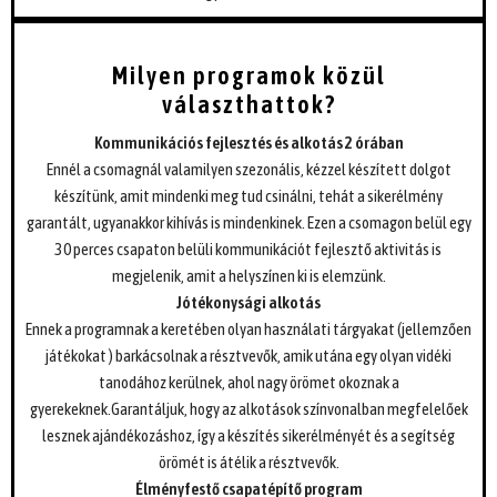
Milyen programok közül
választhattok?
Kommunikációs fejlesztés és alkotás 2 órában
Ennél a csomagnál valamilyen szezonális, kézzel készített dolgot
készítünk, amit mindenki meg tud csinálni, tehát a sikerélmény
garantált, ugyanakkor kihívás is mindenkinek. Ezen a csomagon belül egy
30 perces csapaton belüli kommunikációt fejlesztő aktivitás is
megjelenik, amit a helyszínen ki is elemzünk.
Jótékonysági alkotás
Ennek a programnak a keretében olyan használati tárgyakat (jellemzően
játékokat ) barkácsolnak a résztvevők, amik utána egy olyan vidéki
tanodához kerülnek, ahol nagy örömet okoznak a
gyerekeknek.Garantáljuk, hogy az alkotások színvonalban megfelelőek
lesznek ajándékozáshoz, így a készítés sikerélményét és a segítség
örömét is átélik a résztvevők.
Élményfestő csapatépítő program