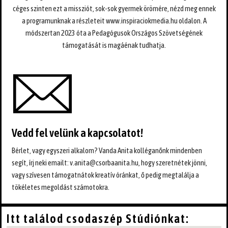
céges szinten ezt a missziót, sok-sok gyermek örömére, nézd meg ennek
a programunknak a részleteit www.inspiraciokmedia.hu oldalon. A
módszertan 2023 óta a Pedagógusok Országos Szövetségének
támogatását is magáénak tudhatja.
Vedd fel velünk a kapcsolatot!
Bérlet, vagy egyszeri alkalom? Vanda Anita kolléganőnk mindenben
segít, írj neki emailt:
v.anita@csorbaanita.hu
, hogy szeretnétek jönni,
vagy szívesen támogatnátok kreatív óránkat, ő pedig megtalálja a
tökéletes megoldást számotokra.
Itt találod csodaszép Stúdiónkat: