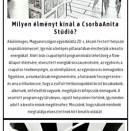
Milyen élményt kínál a CsorbaAnita
Stúdió?
A különleges, Magyarországon egyedülálló 2D-s, kézzel festett helyszín
inspiráló környezet, így már a belépés pillanatában érezhetjük a kreatív
energiákat. A két órás csapatépítő program kiváló lehetőség a flow-
állapot elérésére, elvesztett energiák visszaszerzésére, az egyéni és a
csapatos tevékenységre, az elmélyülésre, az egymásra és önmagunkra
figyelésre, a munkatársak megismerésére, a határaink feszegetésére -
és arra a ritka kincsre, hogy a zsúfolt hétköznapokból kicsit kiszakadunk,
alkotunk, önfeledtek vagyunk, megéljük és kifejezzük önmagunk. A
vezetett program egy látványos, rajzolt helyszínen történik, így minden
adott a kreatív énünk megéléséhez. Missziónk, hogy nálunk mindenki
megtalálja elvesztettnek hitt kreatív oldalát.