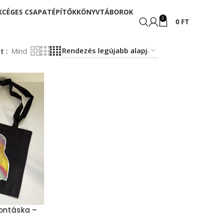
K
CÉGES CSAPATÉPÍTŐK
KÖNYV
TÁBOROK
0
0
FT
at
Mind
ontáska –