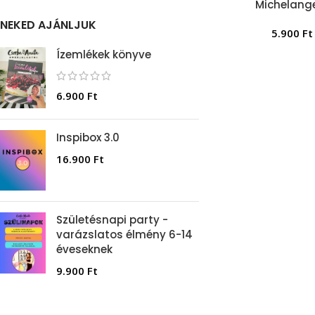
Michelang
NEKED AJÁNLJUK
5.900
Ft
Ízemlékek könyve
6.900
Ft
Inspibox 3.0
16.900
Ft
Születésnapi party -
varázslatos élmény 6-14
éveseknek
9.900
Ft