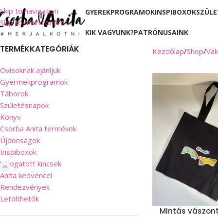
Skip to navigation
GYEREKPROGRAMOK
INSPIBOXOK
SZÜLE
Skip to main content
KIK VAGYUNK?
PATRÓNUSAINK
TERMÉKKATEGÓRIÁK
Kezdőlap
Shop
Vál
Ovisoknak ajánljuk
Gyermekprogramok
Táborok
Születésnapok
Könyv
Csorba Anita termékek
Újdonságok
Inspiboxok
Válogatott kincsek
Anita kedvencei
Rendezvények
Letölthetők
Mintás vászon