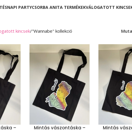
TÉSNAPI PARTY
CSORBA ANITA TERMÉKEK
VÁLOGATOTT KINCSE
ogatott kincsek
"Wannabe" kollekció
Mut
táska –
Mintás vászontáska –
Mintás vász