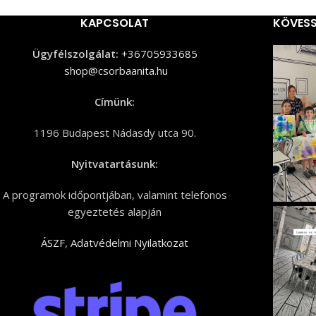
KAPCSOLAT
KÖVESS
Ügyfélszolgálat:
+36705933685
shop@csorbaanita.hu
Címünk:
1196 Budapest Nádasdy utca 90.
Nyitvatartásunk:
A programok időpontjában, valamint telefonos
egyeztetés alapján
ÁSZF
,
Adatvédelmi Nyilatkozat