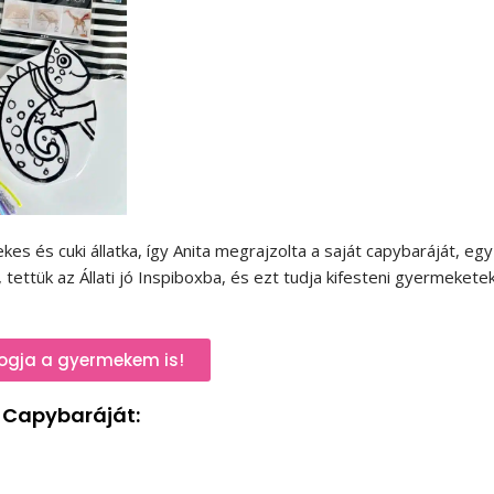
es és cuki állatka, így Anita megrajzolta a saját capybaráját, egy
tettük az Állati jó Inspiboxba, és ezt tudja kifesteni gyermekete
 fogja a gyermekem is!
s Capybaráját: