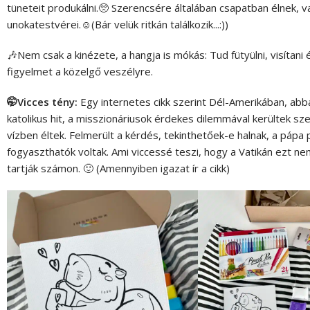
tüneteit produkálni.🥺 Szerencsére általában csapatban élnek, v
unokatestvérei.☺️(Bár velük ritkán találkozik...:))
🎶Nem csak a kinézete, a hangja is mókás: Tud fütyülni, visítani 
figyelmet a közelgő veszélyre.
🤭Vicces tény:
Egy internetes cikk szerint
Dél-Amerikában, abba
katolikus hit, a misszionáriusok érdekes dilemmával kerültek s
vízben éltek. Felmerült a kérdés, tekinthetőek-e halnak, a pápa 
fogyaszthatók voltak. Ami viccessé teszi, hogy a Vatikán ezt ne
tartják számon. 🙂 (Amennyiben igazat ír a cikk)