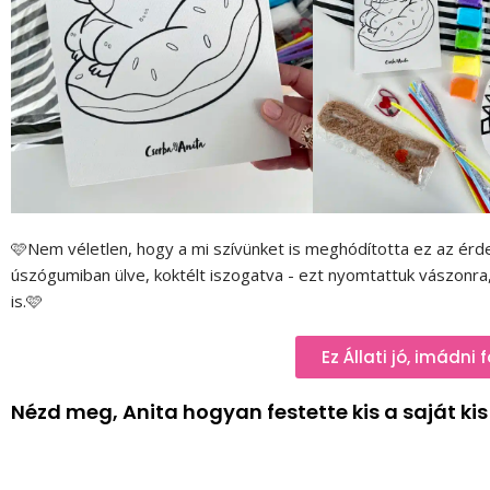
🩷Nem véletlen, hogy a mi szívünket is meghódította ez az érdek
úszógumiban ülve, koktélt iszogatva - ezt nyomtattuk vászonra, 
is.🩷
Ez Állati jó, imádni
Nézd meg, Anita hogyan festette kis a saját ki