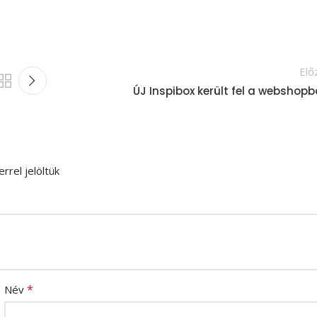
Elő
ÚJ Inspibox került fel a webshopb
rrel jelöltük
*
Név