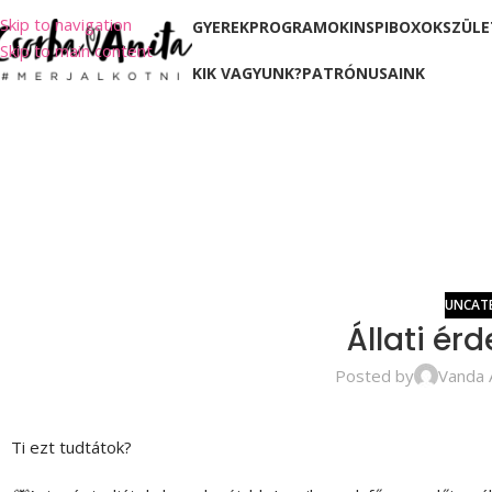
Skip to navigation
GYEREKPROGRAMOK
INSPIBOXOK
SZÜLE
Skip to main content
KIK VAGYUNK?
PATRÓNUSAINK
UNCAT
Állati érd
Posted by
Vanda 
Ti ezt tudtátok?