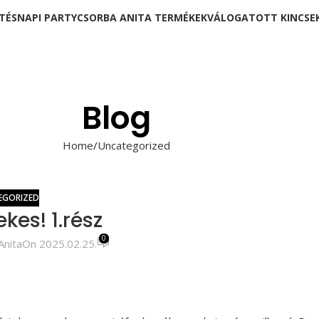
TÉSNAPI PARTY
CSORBA ANITA TERMÉKEK
VÁLOGATOTT KINCSE
Blog
Home
Uncategorized
EGORIZED
ekes! 1.rész
0
Anita
On 2025.02.25.