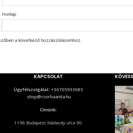
Honlap
szőben a következő hozzászólásomhoz.
KAPCSOLAT
KÖVESS
Ügyfélszolgálat:
+36705933685
shop@csorbaanita.hu
Címünk:
1196 Budapest Nádasdy utca 90.