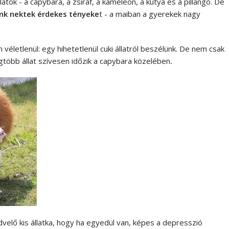
atok - a capybara, a zsiráf, a kaméleon, a kutya és a pillangó. De
nk nektek érdekes tényeke
t - a maiban a gyerekek nagy
életlenül: egy hihetetlenül cuki állatról beszélünk. De nem csak
gtöbb állat szívesen időzik a capybara közelében
.
velő kis állatka, hogy ha egyedül van, képes a depresszió