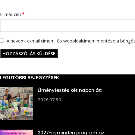
*
E-mail cím
A nevem, e-mail címem, és weboldalcímem mentése a böngé
LEGUTÓBBI BEJEGYZÉSEK
Élményfestés két napon át!
2026.07.30.
2027-ig minden program az