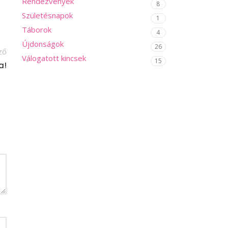
Rendezvények
8
Születésnapok
1
Táborok
4
Újdonságok
26
ző
Válogatott kincsek
15
a!