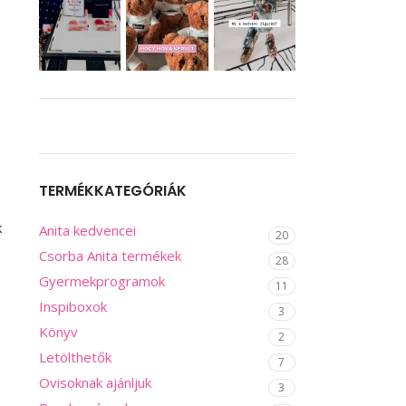
TERMÉKKATEGÓRIÁK
k
Anita kedvencei
20
Csorba Anita termékek
28
Gyermekprogramok
11
Inspiboxok
3
Könyv
2
Letölthetők
7
Ovisoknak ajánljuk
3