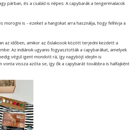
agy párban, és a család is népes: A capybarák a tengerimalacok
és morogni is - ezeket a hangokat arra használja, hogy felhívja a
n az időben, amikor az őslakosok között terjedni kezdett a
zembe: Az indiánok ugyanis fogyasztották a capybarákat, amelyek
pedig végül igent mondott rá, így nagyböjt idején is
m vonta vissza azóta se, így ők a capybarát továbbra is halfajként