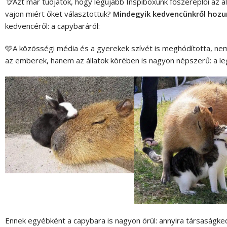
🦒
Azt már tudjátok, hogy legújabb Inspiboxunk főszereplői az áll
vajon miért őket választottuk?
Mindegyik kedvencünkről hozu
kedvencéről: a capybaráról:
🩷A közösségi média és a gyerekek szívét is meghódította, nem v
az emberek, hanem az állatok körében is nagyon népszerű: a le
Ennek egyébként a capybara is nagyon örül: annyira társaságked