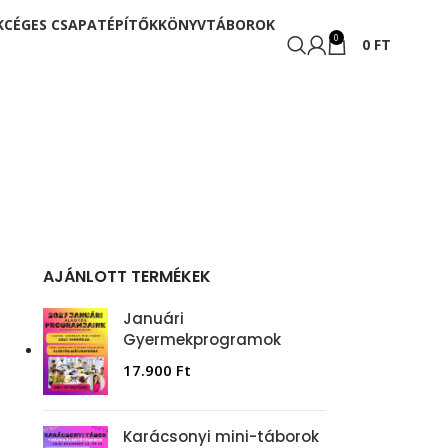
K
CÉGES CSAPATÉPÍTŐK
KÖNYV
TÁBOROK
0
0
FT
AJÁNLOTT TERMÉKEK
Januári
Gyermekprogramok
17.900
Ft
Karácsonyi mini-táborok