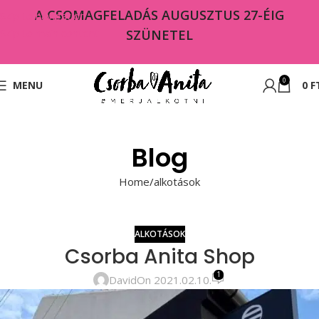
A CSOMAGFELADÁS AUGUSZTUS 27-ÉIG
Skip to navigation
Skip to main content
SZÜNETEL
0
MENU
0
F
Blog
Home
alkotások
ALKOTÁSOK
Csorba Anita Shop
1
David
On 2021.02.10.