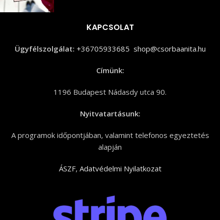
KAPCSOLAT
Ügyfélszolgálat:
+36705933685
shop@csorbaanita.hu
Címünk:
1196 Budapest Nádasdy utca 90.
Nyitvatartásunk:
A programok időpontjában, valamint telefonos egyeztetés
alapján
ÁSZF
,
Adatvédelmi Nyilatkozat