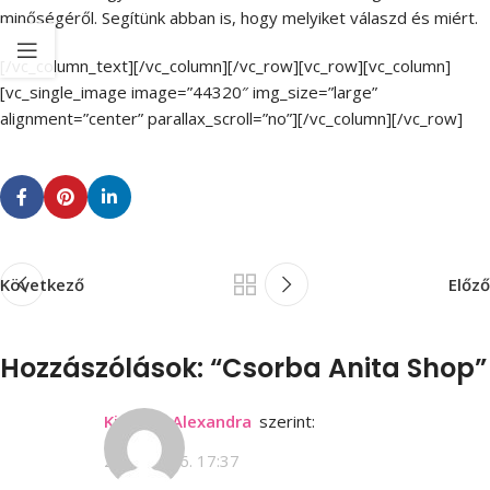
minőségéről. Segítünk abban is, hogy melyiket válaszd és miért.
[/vc_column_text][/vc_column][/vc_row][vc_row][vc_column]
[vc_single_image image=”44320″ img_size=”large”
alignment=”center” parallax_scroll=”no”][/vc_column][/vc_row]
Következő
Előző
Hozzászólások: “
Csorba Anita Shop
”
Kiss Éva Alexandra
szerint:
2021.02.16. 17:37