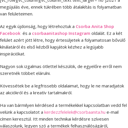
[vc_row][vc_column][vc_column_text text_larger=”no”]2021 a
megújulás éve, ennek tükrében több átalakítás is folyamatban
van felületeimen.
Az egyik újdonság, hogy létrehoztuk a
Csorba Anita Shop
Facebook
és a
csorbaanitashop Instagram
oldalát. Ez a két
felület azért jött létre, hogy értesüljetek a folyamatosan bővülő
kínálatáról és első kézből kapjátok kézhez a legújabb
inspirációkat.
Nagyon sok izgalmas ötlettel készülök, de egyelőre erről nem
szeretnék többet elárulni.
Kövessétek be a legfrissebb oldalaimat, hogy le ne maradjatok
az akciókról és a kreatív tartalmakról.
Ha van bármilyen kérdésed a termékekkel kapcsolatban vedd fel
velünk a kapcsolatot a
kerdezzfelelek@csorbaanita.hu
e-mail
címen keresztül. Itt minden technikai kérdésre szívesen
válaszolunk, legyen szó a termékek felhasználóságáról,