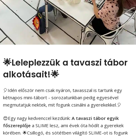
🌟Leleplezzük a tavaszi tábor
alkotásait!🌟
🎈Idén először nem csak nyáron, tavasszal is tartunk egy
kétnapos mini-tábort - sorozatunkban pedig egyesével
megmutatjuk nektek, mit fogunk csinálni a gyerekekkel.🎈
😍Egy nagy kedvenccel kezdünk:
A tavaszi tábor egyik
főszereplője
a SLIME lesz, ami évek óta hódít a gyerekek
körében. 🌟Csillogó, és sötétben világító SLIME-ot is fogunk