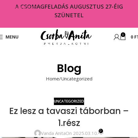
A CSOMAGFELADÁS AUGUSZTUS 27-ÉIG
Skip to navigation
Skip to main content
SZÜNETEL
0
MENU
0
F
Blog
Home
Uncategorized
UNCATEGORIZED
Ez lesz a tavaszi táborban –
1.rész
0
Vanda Anita
On 2025.03.10.