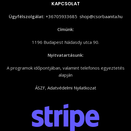
KAPCSOLAT
Ügyfélszolgálat:
+36705933685
shop@csorbaanita.hu
Címünk:
1196 Budapest Nádasdy utca 90.
Nyitvatartásunk:
A programok időpontjában, valamint telefonos egyeztetés
alapján
ÁSZF
,
Adatvédelmi Nyilatkozat