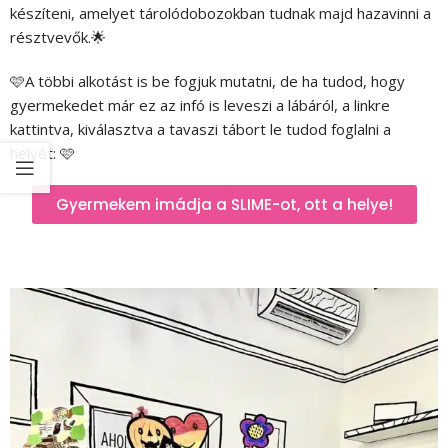
készíteni, amelyet tárolódobozokban tudnak majd hazavinni a
résztvevők.🌟
🩷A többi alkotást is be fogjuk mutatni, de ha tudod, hogy
gyermekedet már ez az infó is leveszi a lábáról, a linkre
kattintva, kiválasztva a tavaszi tábort le tudod foglalni a
helyét: 🩷
Gyermekem imádja a SLIME-ot, ott a helye!