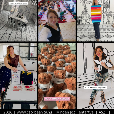
2026 | www.csorbaanita.hu | Minden Jog Fentartva! |
ÁSZF
|