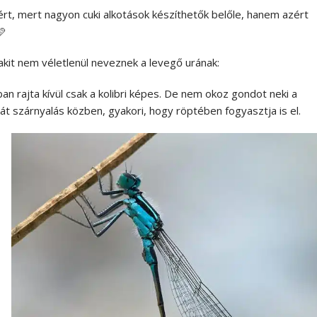
zért, mert nagyon cuki alkotások készíthetők belőle, hanem azért
🩷
akit nem véletlenül neveznek a levegő urának:
ágban rajta kívül csak a kolibri képes. De nem okoz gondot neki a
t szárnyalás közben, gyakori, hogy röptében fogyasztja is el.