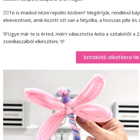
🧚‍♀Te is imádod nézni repülés közben? Megértjük, rendkívül báj
elnevezéseit, amik között ott van a fátyolka, a hosszas pille és a
🩷Ugye már te is érted, miért választotta Anita a szitakötőt a
zseníliaszálból elkészíteni. 🩷
Szitakötő alkotásra fel