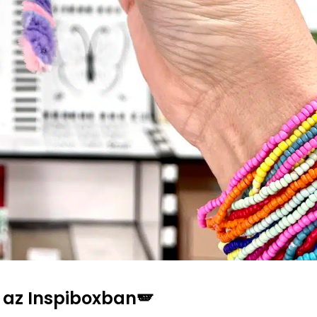
s az Inspiboxban🪽