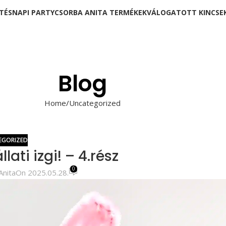
TÉSNAPI PARTY
CSORBA ANITA TERMÉKEK
VÁLOGATOTT KINCSE
Blog
Home
Uncategorized
EGORIZED
ati izgi! – 4.rész
0
Anita
On 2025.05.28.