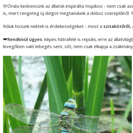
🩷Óriási kedvencünk az állatok inspirálta Inspibox - nem csak a
is, mert rengeteg új dolgot megtanulunk a doboz szereplőiről. 
Róluk hozunk nektek is érdekességeket - most a
szitakötőről
,
🪽Rendkívül ügyes
: képes hátrafelé is repülni, erre az állatvil
levegőben való lebegés sem, sőt, nem csak elkapja a zsákmányá