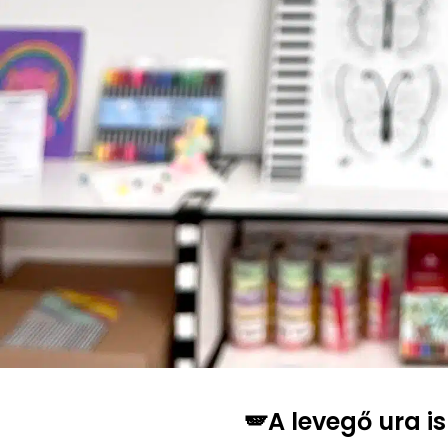
🪽A levegő ura i