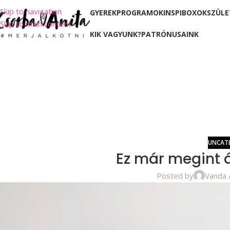
Skip to navigation
GYEREKPROGRAMOK
INSPIBOXOK
SZÜLE
Skip to main content
KIK VAGYUNK?
PATRÓNUSAINK
UNCAT
Ez már megint áll
Posted by
Vanda 