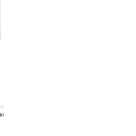
ző
k!