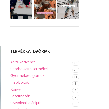
TERMÉKKATEGÓRIÁK
Anita kedvencei
20
Csorba Anita termékek
28
Gyermekprogramok
11
Inspiboxok
3
Könyv
2
Letölthetők
7
Ovisoknak ajánljuk
3