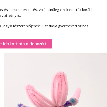
os és kecses teremtés. Valószínűleg ezek ihlették korábbi
 vízi leány is.
 2.0 egyik főszereplőjének? Ezt tudja gyermeked színes
 - ide kattints a dobozért