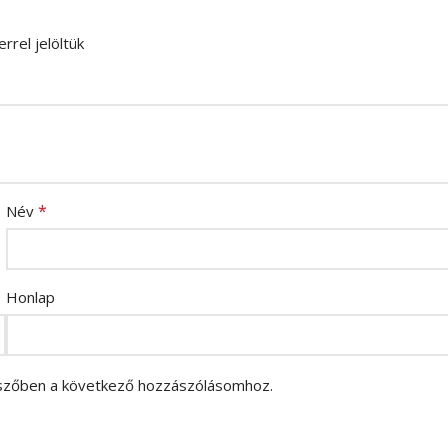
rrel jelöltük
*
Név
Honlap
szőben a következő hozzászólásomhoz.