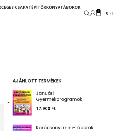
K
CÉGES CSAPATÉPÍTŐK
KÖNYV
TÁBOROK
0
0
FT
AJÁNLOTT TERMÉKEK
Januári
Gyermekprogramok
17.900
Ft
Karácsonyi mini-táborok