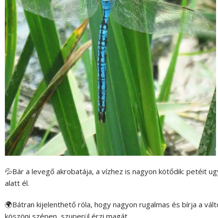
💦Bár a levegő akrobatája, a vízhez is nagyon kötődik: petéit ugya
alatt él.
🌍Bátran kijelenthető róla, hogy nagyon rugalmas és bírja a vált
köszöni szépen, szuperül érzi magát.