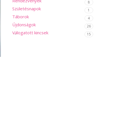
Rendezvények
8
Születésnapok
1
Táborok
4
Újdonságok
26
Válogatott kincsek
15