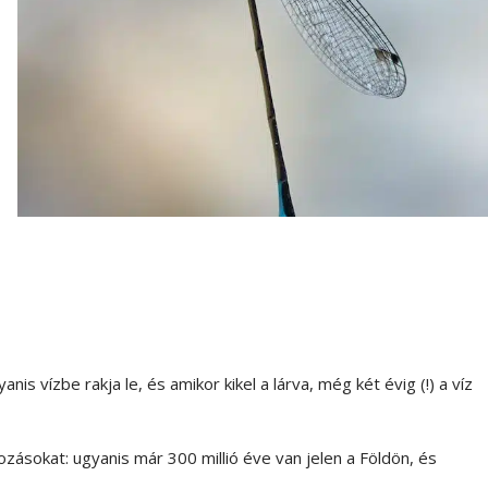
nis vízbe rakja le, és amikor kikel a lárva, még két évig (!) a víz
ozásokat: ugyanis már 300 millió éve van jelen a Földön, és