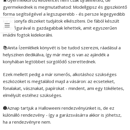
🎄Gyermekkorod kedvencét nem csak újraélheted, de
gyermekednek is megmutathatod: Modellgipsz és gipszkiöntő
forma segítségével a legszuperebb - és persze legegyedibb
karácsonyfa díszeket tudjátok elkészíteni. De fából készült
Mézi figurával is gazdagabbak lehettek, amit egyszerűen
imádni fogtok kidekorálni.
📚️Anita Ízemlékek könyvét is be tudod szerezni, ráadásul a
helyszínen dedikálva, így már meg is van az ajándék a
konyhában legtöbbet sürgölődő szerettednek.
Ezek mellett pedig a már ismerős, alkotáshoz szükséges
eszközöket is megtalálod majd a vásáron: az ecseteket,
fonalakat, vásznakat, papírokat - mindent, ami egy tökéletes,
elmélyült estéhez szükséges.
🎃
Aznap tartjuk a Halloweeni rendezvényünket is, de ez
különálló rendezvény - így a garázsvásárra akkor is jöhetsz,
ha a rendezvényre nem.