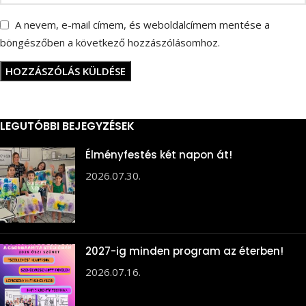
A nevem, e-mail címem, és weboldalcímem mentése a
böngészőben a következő hozzászólásomhoz.
LEGUTÓBBI BEJEGYZÉSEK
Élményfestés két napon át!
2026.07.30.
2027-ig minden program az éterben!
2026.07.16.