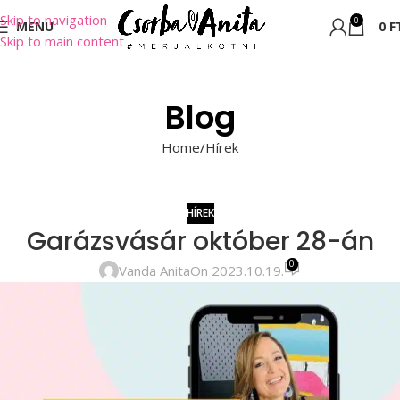
Skip to navigation
0
MENU
0
F
Skip to main content
Blog
Home
Hírek
HÍREK
Garázsvásár október 28-án
0
Vanda Anita
On 2023.10.19.