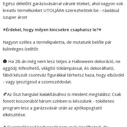
Egész délelőtt garázsvásárral várunk titeket, ahol nagyon sok
kreatív termékünket UTOLJÁRA szerezhetitek be - ráadásul
szuper áron!
⭐Érdekel, hogy milyen kincsekre csaphatsz le?⭐
Nagyon széles a termékpaletta, de mutatunk belőle pár
különleges ízelítőt:
🎃
Ha 28-án még nem lesz teljes a Halloweeni dekoráció, ne
aggódj: Kifesthető, világító töklámpással, és dekorálható,
fából készült csontváz figurákkal térhetsz haza, hogy elbűvöld
- vagy ijesztgesd a szomszédodat.
🍂Az őszi hangulat kialakításához is mindent megtalálsz: Csak
fonott koszorúból három színben is készülünk - tökéletes
program lesz a garázsvásár után az ajtókopogtató
elkészítése.