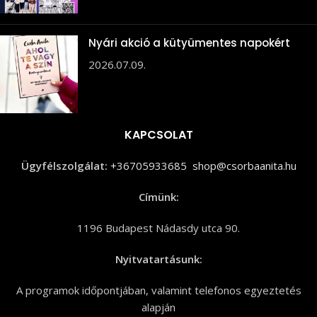
Nyári akció a kütyümentes napokért
2026.07.09.
KAPCSOLAT
Ügyfélszolgálat:
+36705933685
shop@csorbaanita.hu
Címünk:
1196 Budapest Nádasdy utca 90.
Nyitvatartásunk:
A programok időpontjában, valamint telefonos egyeztetés
alapján