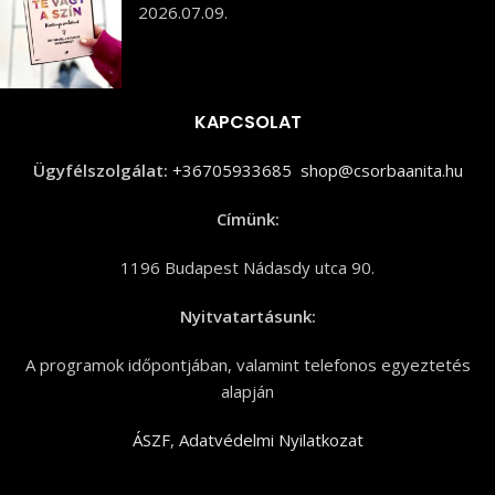
2026.07.09.
KAPCSOLAT
Ügyfélszolgálat:
+36705933685
shop@csorbaanita.hu
Címünk:
1196 Budapest Nádasdy utca 90.
Nyitvatartásunk:
A programok időpontjában, valamint telefonos egyeztetés
alapján
ÁSZF
,
Adatvédelmi Nyilatkozat