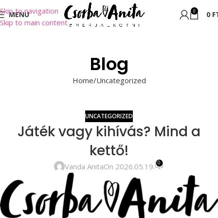
Skip to navigation
0
MENU
0
F
Skip to main content
Blog
Home
Uncategorized
UNCATEGORIZED
Játék vagy kihívás? Mind a
kettő!
0
Vanda Anita
On 2026.05.19.