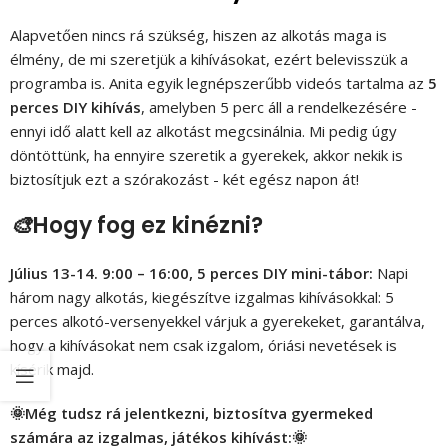
Alapvetően nincs rá szükség, hiszen az alkotás maga is
élmény, de mi szeretjük a kihívásokat, ezért belevisszük a
programba is. Anita egyik legnépszerűbb videós tartalma az
5
perces DIY kihívás
, amelyben 5 perc áll a rendelkezésére -
ennyi idő alatt kell az alkotást megcsinálnia. Mi pedig úgy
döntöttünk, ha ennyire szeretik a gyerekek, akkor nekik is
biztosítjuk ezt a szórakozást - két egész napon át!
🎨
Hogy fog ez kinézni?
Július 13-14. 9:00 – 16:00, 5 perces DIY mini-tábor:
Napi
három nagy alkotás, kiegészítve izgalmas kihívásokkal: 5
perces alkotó-versenyekkel várjuk a gyerekeket, garantálva,
hogy a kihívásokat nem csak izgalom, óriási nevetések is
kísérik majd.
🌞Még tudsz rá jelentkezni, biztosítva gyermeked
számára az izgalmas, játékos kihívást:🌞