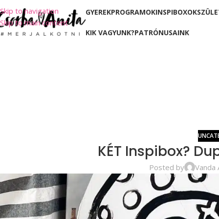
Skip to navigation
GYEREKPROGRAMOK
INSPIBOXOK
SZÜLE
Skip to main content
KIK VAGYUNK?
PATRÓNUSAINK
UNCAT
KÉT Inspibox? Dup
Posted by
Vanda 