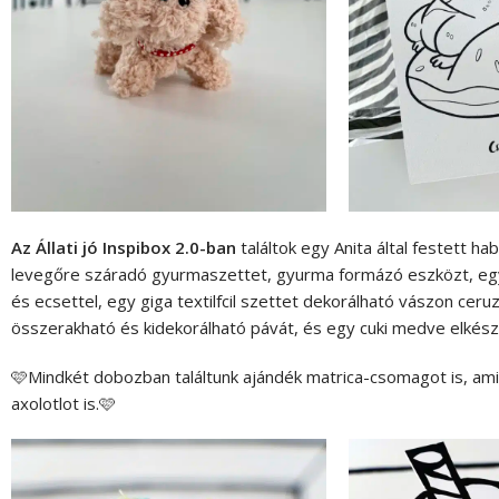
Az Állati jó Inspibox 2.0-ban
találtok egy Anita által festett 
levegőre száradó gyurmaszettet, gyurma formázó eszközt, egy An
és ecsettel, egy giga textilfcil szettet dekorálható vászon ceru
összerakható és kidekorálható pávát, és egy cuki medve elkészí
🩷Mindkét dobozban találtunk ajándék matrica-csomagot is, ami
axolotlot is.🩷