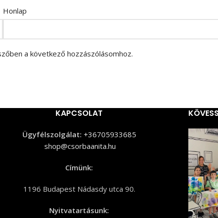
Honlap
szőben a következő hozzászólásomhoz.
KAPCSOLAT
KÖVESS
Ügyfélszolgálat:
+36705933685
shop@csorbaanita.hu
Címünk:
1196 Budapest Nádasdy utca 90.
Nyitvatartásunk: