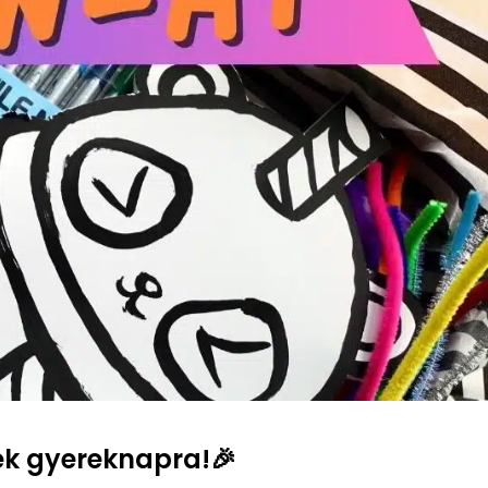
ek gyereknapra!🎉