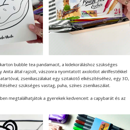
habkarton bubble tea pandamacit, a kidekoráláshoz szükséges
ita által rajzolt, vászonra nyomtatott axolotlot akrilfestékkel
zatartóval, zseníliaszálakat egy szitakötő elkészítéséhez, egy 3D,
téséhez szükséges vastag, puha, színes zseníliaszálat.
ben megtalálhatjátok a gyerekek kedvenceit: a capybarát és az