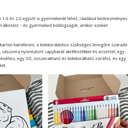
box 1.0 és 2.0 együtt is gyermekedé lehet, ráadásul kedvezményes
ányi alkotást – és gyermeked boldogságát, amikor ezeket
habkarton kaméleont, a kidekoráláshoz szükséges levegőre száradó
, vászonra nyomtatott capybarát akrilfestékkel és ecsettel, egy
zítéséhez, egy 3D, összerakható és kidekorálható zsiráfot, és egy
lat.