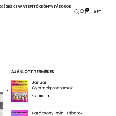
K
CÉGES CSAPATÉPÍTŐK
KÖNYV
TÁBOROK
0
0
FT
AJÁNLOTT TERMÉKEK
Januári
Gyermekprogramok
17.900
Ft
Karácsonyi mini-táborok