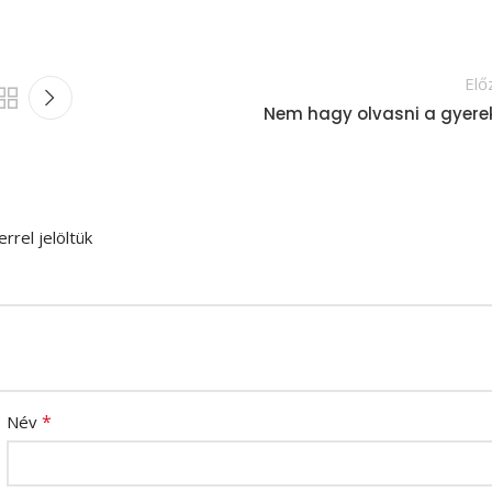
Elő
Nem hagy olvasni a gyere
rrel jelöltük
*
Név