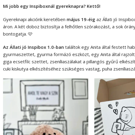
Mi jobb egy Inspiboxnál gyereknapra? Kettő!
Gyereknapi akciónk keretében
május 19-éig
az Állati jó Inspi
áron. A két doboz biztosítja a felhőtlen szórakozást, a sok ór
bontogatja. 🩷
Az Állati jó Inspibox 1.0-ban
találtok egy Anita által festett 
gyurmaszettet, gyurma formázó eszközt, egy Anita által rajzolt
giga ecsetfilc szettet, zseníliaszálakat a pillangós gyűrű elkés
cuki kiskutya elkészítéséhez szükséges vastag, puha zseníliaszá