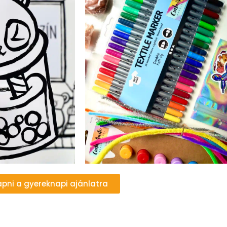
apni a gyereknapi ajánlatra