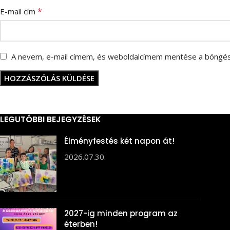
*
E-mail cím
A nevem, e-mail címem, és weboldalcímem mentése a böngé
LEGUTÓBBI BEJEGYZÉSEK
Élményfestés két napon át!
2026.07.30.
2027-ig minden program az
éterben!