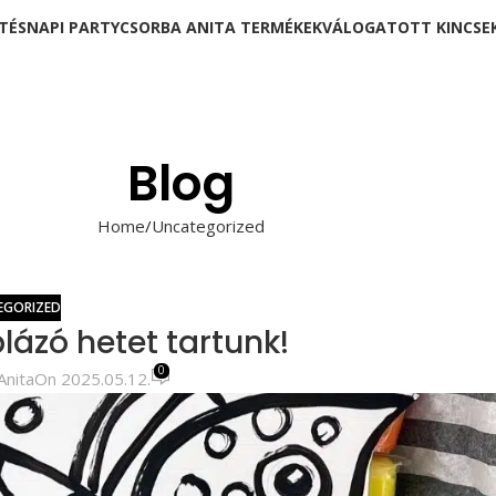
TÉSNAPI PARTY
CSORBA ANITA TERMÉKEK
VÁLOGATOTT KINCSE
Blog
Home
Uncategorized
EGORIZED
lázó hetet tartunk!
0
Anita
On 2025.05.12.