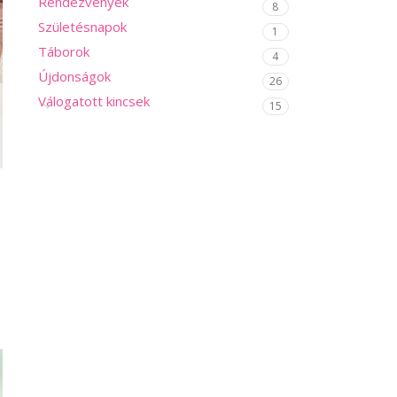
Rendezvények
8
Születésnapok
1
Táborok
4
Újdonságok
26
Válogatott kincsek
15