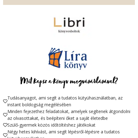
Mit kapsz a könyv megvásárlásával?
Tudásanyagot, ami segít a tudatos kütyühasználatban, az
instant boldogság megélésében
Minden fejezethez feladatokat, amelyek segítenek átgondolni
az olvasottakat, és beépíteni őket a saját életedbe
Szülő-gyermek közös időtöltéshez játékokat
Négy hetes kihívást, ami segít lépésről-lépésre a tudatos