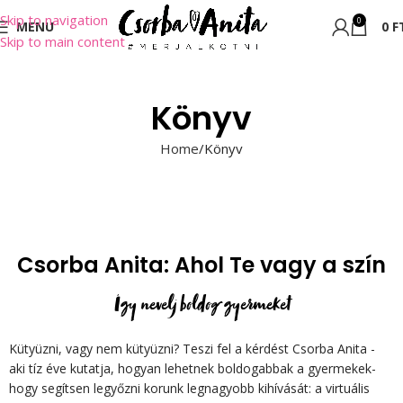
Skip to navigation
0
MENU
0
F
Skip to main content
Könyv
Home
Könyv
Csorba Anita: Ahol Te vagy a szín
Így nevelj boldog gyermeket
Kütyüzni, vagy nem kütyüzni? Teszi fel a kérdést Csorba Anita -
aki tíz éve kutatja, hogyan lehetnek boldogabbak a gyermekek-
hogy segítsen legyőzni korunk legnagyobb kihívását: a virtuális