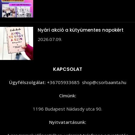
Nyári akció a kütyümentes napokért
2026.07.09.
KAPCSOLAT
Ügyfélszolgálat:
+36705933685
shop@csorbaanita.hu
Címünk:
1196 Budapest Nádasdy utca 90.
Nyitvatartásunk: