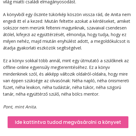
világ miatti családi elmagányosodást.
A könyvből egy őszinte tükörkép köszön vissza rád, de Anita nem
engedi itt el a kezed: Miután feltette azokat a kérdéseket, amiket
sokszor nem merünk feltenni magunknak, szavaival csendesen
átölel, kifejezi az együttérzését, elmondja, hogy tudja, hogy ez
milyen nehéz, majd miután enyhülést adott, a megoldókulcsot is
átadja gyakorlati eszközök segítségével.
Ez a könyv sokkal több annál, mint egy útmutató a szülőknek az
offline-online egyensúly megteremtéséhez. Ez a könyv
mindenkinek szól, és akképp változik oldalról-oldalra, hogy mire
van éppen szüksége az olvasónak: Néha napló, néha önismereti
füzet, néha lexikon, néha tudástár, néha tükör, néha szigorú
tanár, néha együttérző szülő, néha bölcs mentor.
Pont, mint Anita.
Ide kattintva tudod megvásárolni a könyvet