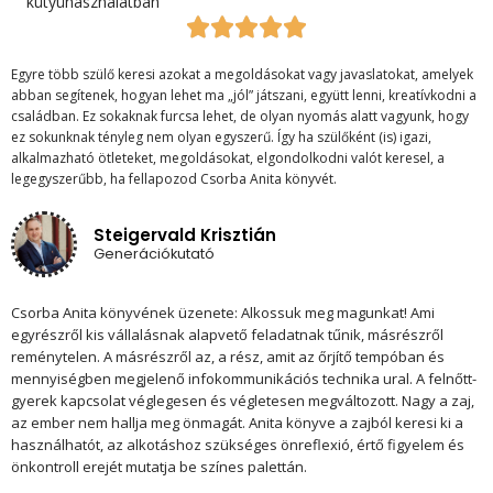
kütyühasználatban
Egyre több szülő keresi azokat a megoldásokat vagy javaslatokat, amelyek
abban segítenek, hogyan lehet ma „jól” játszani, együtt lenni, kreatívkodni a
családban. Ez sokaknak furcsa lehet, de olyan nyomás alatt vagyunk, hogy
ez sokunknak tényleg nem olyan egyszerű. Így ha szülőként (is) igazi,
alkalmazható ötleteket, megoldásokat, elgondolkodni valót keresel, a
legegyszerűbb, ha fellapozod Csorba Anita könyvét.
Steigervald Krisztián
Generációkutató
Csorba Anita könyvének üzenete: Alkossuk meg magunkat! Ami
egyrészről kis vállalásnak alapvető feladatnak tűnik, másrészről
reménytelen. A másrészről az, a rész, amit az őrjítő tempóban és
mennyiségben megjelenő infokommunikációs technika ural. A felnőtt-
gyerek kapcsolat véglegesen és végletesen megváltozott. Nagy a zaj,
az ember nem hallja meg önmagát. Anita könyve a zajból keresi ki a
használhatót, az alkotáshoz szükséges önreflexió, értő figyelem és
önkontroll erejét mutatja be színes palettán.