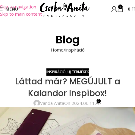
Skip to navigation
0
MENU
0
F
Skip to main content
Blog
Home
inspiráció
INSPIRÁCIÓ
,
ÚJ TERMÉKEK
Láttad már? MEGÚJULT a
Kalandor Inspibox!
0
Vanda Anita
On 2024.06.11.