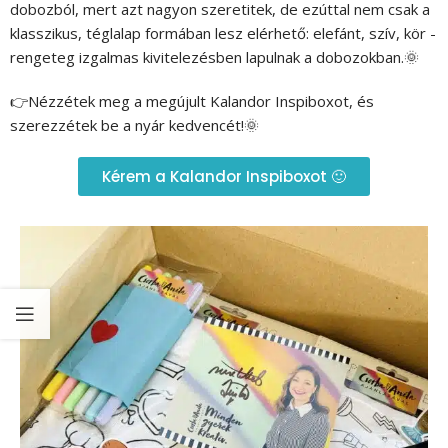
dobozból, mert azt nagyon szeretitek, de ezúttal nem csak a
klasszikus, téglalap formában lesz elérhető: elefánt, szív, kör -
rengeteg izgalmas kivitelezésben lapulnak a dobozokban.🌞
👉Nézzétek meg a megújult Kalandor Inspiboxot, és
szerezzétek be a nyár kedvencét!🌞
Kérem a Kalandor Inspiboxot 🙂