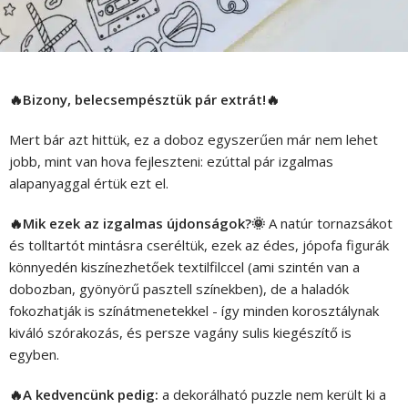
🔥Bizony, belecsempésztük pár extrát!🔥
Mert bár azt hittük, ez a doboz egyszerűen már nem lehet
jobb, mint van hova fejleszteni: ezúttal pár izgalmas
alapanyaggal értük ezt el.
🔥Mik ezek az izgalmas újdonságok?🌞
A natúr tornazsákot
és tolltartót mintásra cseréltük, ezek az édes, jópofa figurák
könnyedén kiszínezhetőek textilfilccel (ami szintén van a
dobozban, gyönyörű pasztell színekben), de a haladók
fokozhatják is színátmenetekkel - így minden korosztálynak
kiváló szórakozás, és persze vagány sulis kiegészítő is
egyben.
🔥A kedvencünk pedig:
a dekorálható puzzle nem került ki a