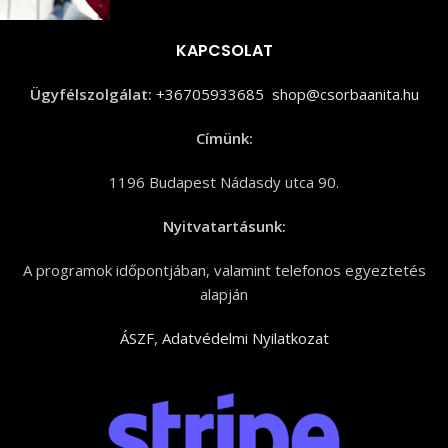
KAPCSOLAT
Ügyfélszolgálat:
+36705933685
shop@csorbaanita.hu
Címünk:
1196 Budapest Nádasdy utca 90.
Nyitvatartásunk:
A programok időpontjában, valamint telefonos egyeztetés
alapján
ÁSZF
,
Adatvédelmi Nyilatkozat