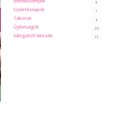
Rendezvények
8
Születésnapok
1
Táborok
4
Újdonságok
26
Válogatott kincsek
15