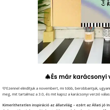
🎄És már karácsonyi v
🩷Ezennel elindítjuk a novembert, mi több, berobbantjuk, ugyani
meg, mit tartalmaz a 3.0, és mit kapsz a karácsonyi verzió válas
Kimeríthetetlen inspiráció az állatvilág – ezért az Állati jó