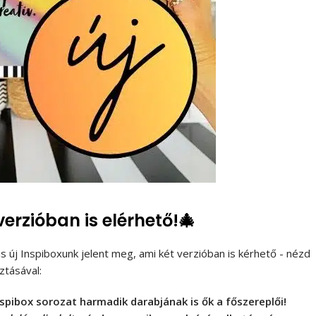
erzióban is elérhető!🎄
s új Inspiboxunk jelent meg, ami két verzióban is kérhető - nézd
ztásával:
 Inspibox sorozat harmadik darabjának is ők a főszereplői!