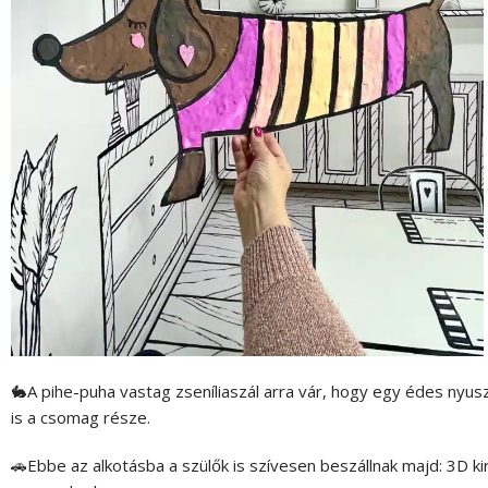
🐇A pihe-puha vastag zseníliaszál arra vár, hogy egy édes nyu
is a csomag része.
🚗Ebbe az alkotásba a szülők is szívesen beszállnak majd: 3D ki