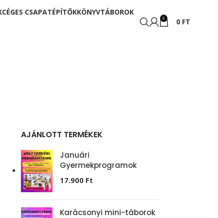
K
CÉGES CSAPATÉPÍTŐK
KÖNYV
TÁBOROK
0
0
FT
AJÁNLOTT TERMÉKEK
Januári
Gyermekprogramok
17.900
Ft
Karácsonyi mini-táborok