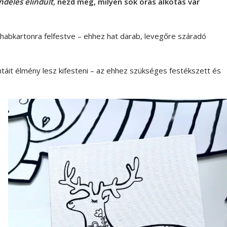
ndelés elindult,
nézd meg, milyen sok órás alkotás vár
habkartonra felfestve – ehhez hat darab, levegőre száradó
.
táit élmény lesz kifesteni – az ehhez szükséges festékszett és