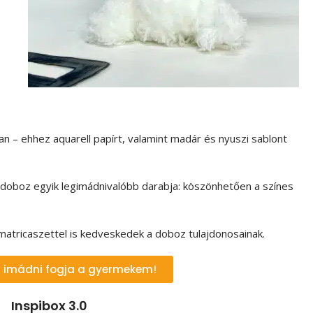
an – ehhez aquarell papírt, valamint madár és nyuszi sablont
a doboz egyik legimádnivalóbb darabja: köszönhetően a színes
 matricaszettel is kedveskedek a doboz tulajdonosainak.
zt imádni fogja a gyermekem!
Inspibox 3.0