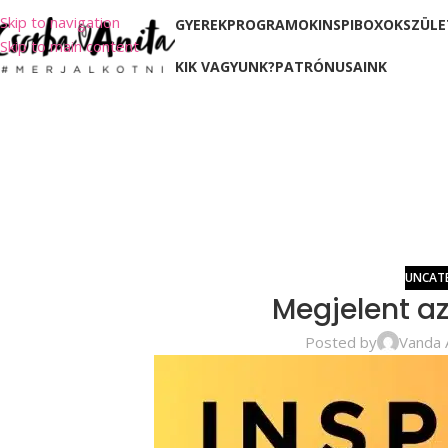
Skip to navigation
GYEREKPROGRAMOK
INSPIBOXOK
SZÜLE
Skip to main content
KIK VAGYUNK?
PATRÓNUSAINK
UNCAT
Megjelent az
Posted by
Vanda 