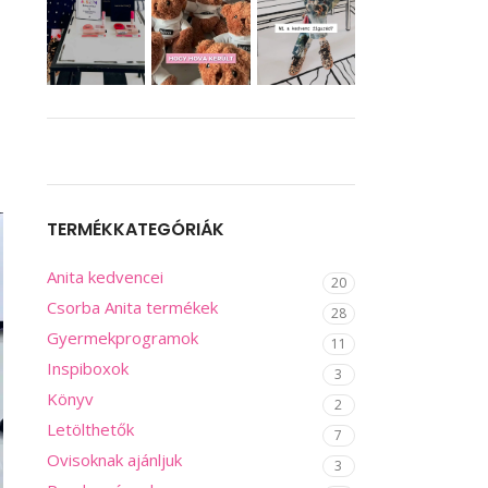
TERMÉKKATEGÓRIÁK
Anita kedvencei
20
Csorba Anita termékek
28
Gyermekprogramok
11
Inspiboxok
3
Könyv
2
Letölthetők
7
Ovisoknak ajánljuk
3