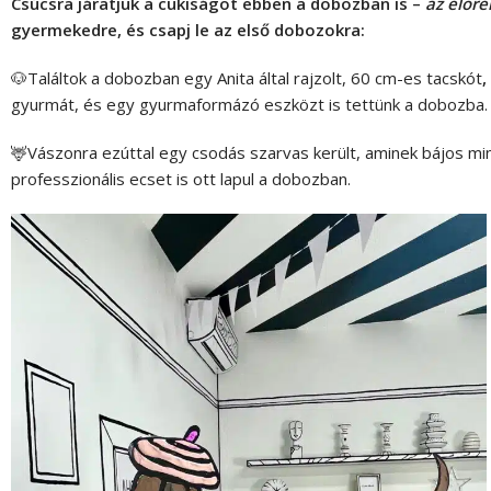
Csúcsra járatjuk a cukiságot ebben a dobozban is –
az előre
gyermekedre, és csapj le az első dobozokra:
🐶Találtok a dobozban egy Anita által rajzolt, 60 cm-es tacskót
,
gyurmát, és egy gyurmaformázó eszközt is tettünk a dobozba
🦌Vászonra ezúttal egy csodás szarvas került, aminek bájos min
professzionális ecset is ott lapul a dobozban.