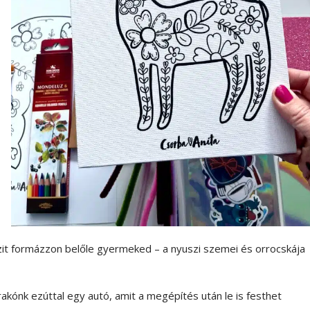
szit formázzon belőle gyermeked – a nyuszi szemei és orrocskája
rakónk ezúttal egy autó, amit a megépítés után le is festhet