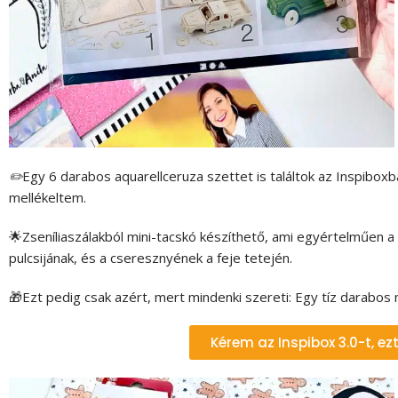
✏️
Egy 6 darabos aquarellceruza szettet is találtok az Inspiboxb
mellékeltem.
🌟Zseníliaszálakból mini-tacskó készíthető, ami egyértelműen 
pulcsijának, és a cseresznyének a feje tetején.
🎁Ezt pedig csak azért, mert mindenki szereti: Egy tíz darabos
Kérem az Inspibox 3.0-t, e