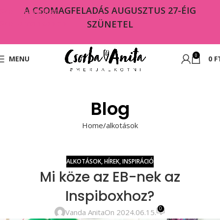
A CSOMAGFELADÁS AUGUSZTUS 27-ÉIG
Skip to navigation
Skip to main content
SZÜNETEL
0
MENU
0
F
Blog
Home
alkotások
ALKOTÁSOK
,
HÍREK
,
INSPIRÁCIÓ
Mi köze az EB-nek az
Inspiboxhoz?
0
Vanda Anita
On 2024.06.15.