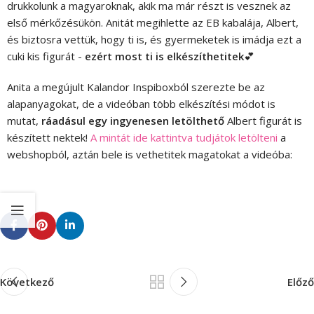
drukkolunk a magyaroknak, akik ma már részt is vesznek az
első mérkőzésükön. Anitát megihlette az EB kabalája, Albert,
és biztosra vettük, hogy ti is, és gyermeketek is imádja ezt a
cuki kis figurát -
ezért most ti is elkészíthetitek
💕
Anita a megújult Kalandor Inspiboxból szerezte be az
alapanyagokat, de a videóban több elkészítési módot is
mutat,
ráadásul egy ingyenesen letölthető
Albert figurát is
készített nektek!
A mintát ide kattintva tudjátok letölteni
a
webshopból, aztán bele is vethetitek magatokat a videóba:
Következő
Előző