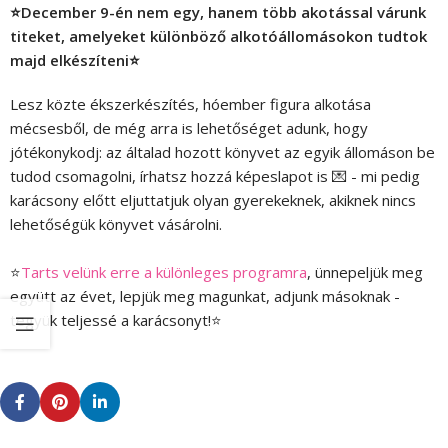
⭐
December 9-én nem egy, hanem több akotással várunk
titeket, amelyeket különböző alkotóállomásokon tudtok
majd elkészíteni
⭐
Lesz közte ékszerkészítés, hóember figura alkotása
mécsesből, de még arra is lehetőséget adunk, hogy
jótékonykodj: az általad hozott könyvet az egyik állomáson be
tudod csomagolni, írhatsz hozzá képeslapot is 💌 - mi pedig
karácsony előtt eljuttatjuk olyan gyerekeknek, akiknek nincs
lehetőségük könyvet vásárolni.
⭐
Tarts velünk erre a különleges programra
, ünnepeljük meg
együtt az évet, lepjük meg magunkat, adjunk másoknak -
tegyük teljessé a karácsonyt!⭐