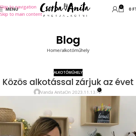
Skip to navigation
0
MENU
0
F
Skip to main content
Blog
Home
alkotóműhely
ALKOTÓMŰHELY
Közös alkotással zárjuk az évet
0
Vanda Anita
On 2023.11.13.