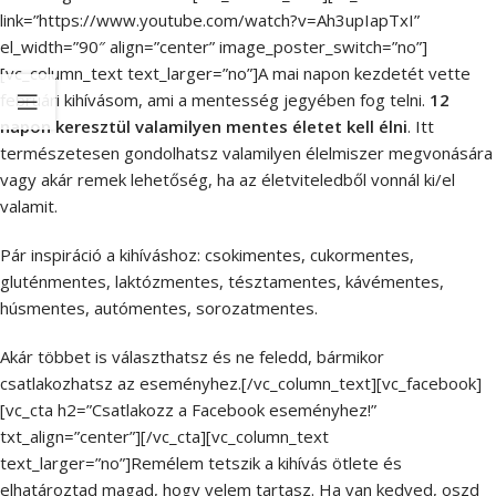
link=”https://www.youtube.com/watch?v=Ah3upIapTxI”
el_width=”90″ align=”center” image_poster_switch=”no”]
[vc_column_text text_larger=”no”]A mai napon kezdetét vette
februári kihívásom, ami a mentesség jegyében fog telni.
12
napon keresztül valamilyen mentes életet kell élni
. Itt
természetesen gondolhatsz valamilyen élelmiszer megvonására
vagy akár remek lehetőség, ha az életviteledből vonnál ki/el
valamit.
Pár inspiráció a kihíváshoz: csokimentes, cukormentes,
gluténmentes, laktózmentes, tésztamentes, kávémentes,
húsmentes, autómentes, sorozatmentes.
Akár többet is választhatsz és ne feledd, bármikor
csatlakozhatsz az eseményhez.[/vc_column_text][vc_facebook]
[vc_cta h2=”Csatlakozz a Facebook eseményhez!”
txt_align=”center”][/vc_cta][vc_column_text
text_larger=”no”]Remélem tetszik a kihívás ötlete és
elhatároztad magad, hogy velem tartasz. Ha van kedved, oszd