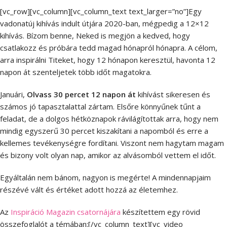
[vc_row][vc_column][vc_column_text text_larger=”no”]Egy
vadonatúj kihívás indult útjára 2020-ban, mégpedig a 12×12
kihívás. Bízom benne, Neked is megjön a kedved, hogy
csatlakozz és próbára tedd magad hónapról hónapra. A célom,
arra inspirálni Titeket, hogy 12 hónapon keresztül, havonta 12
napon át szenteljetek több időt magatokra.
Januári,
Olvass 30 percet 12 napon át
kihívást sikeresen és
számos jó tapasztalattal zártam. Elsőre könnyűnek tűnt a
feladat, de a dolgos hétköznapok rávilágítottak arra, hogy nem
mindig egyszerű 30 percet kiszakítani a napomból és erre a
kellemes tevékenységre fordítani. Viszont nem hagytam magam
és bizony volt olyan nap, amikor az alvásomból vettem el időt.
Egyáltalán nem bánom, nagyon is megérte! A mindennapjaim
részévé vált és értéket adott hozzá az életemhez.
Az
Inspiráció Magazin csatornájára
készítettem egy rövid
összefoglalót a témában:[/vc_column_text][vc_video