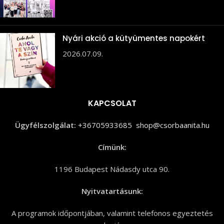
Nyári akció a kütyümentes napokért
2026.07.09.
KAPCSOLAT
Ügyfélszolgálat:
+36705933685
shop@csorbaanita.hu
Címünk:
1196 Budapest Nádasdy utca 90.
Nyitvatartásunk:
A programok időpontjában, valamint telefonos egyeztetés