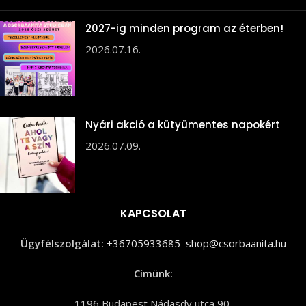
2027-ig minden program az éterben!
2026.07.16.
Nyári akció a kütyümentes napokért
2026.07.09.
KAPCSOLAT
Ügyfélszolgálat:
+36705933685
shop@csorbaanita.hu
Címünk:
1196 Budapest Nádasdy utca 90.