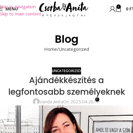
Skip to navigation
0
MENU
0
F
Skip to main content
Blog
Home
Uncategorized
UNCATEGORIZED
Ajándékkészítés a
legfontosabb személyeknek
0
Vanda Anita
On 2025.04.28.