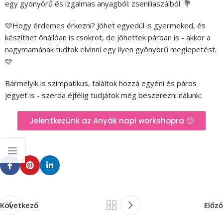
egy gyönyörű és izgalmas anyagból: zseníliaszálból. 💐
🩷Hogy érdemes érkezni? Jöhet egyedül is gyermeked, és
készíthet önállóan is csokrot, de jöhettek párban is - akkor a
nagymamának tudtok elvinni egy ilyen gyönyörű meglepetést.
🩷
Bármelyik is szimpatikus, találtok hozzá egyéni és páros
jegyet is - szerda éjfélig tudjátok még beszerezni nálunk:
Jelentkezünk az Anyák napi workshopra 🙂
Következő
Előző