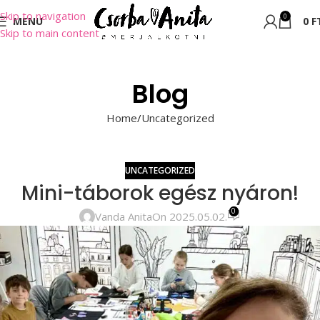
Skip to navigation
0
MENU
0
F
Skip to main content
Blog
Home
Uncategorized
UNCATEGORIZED
Mini-táborok egész nyáron!
0
Vanda Anita
On 2025.05.02.