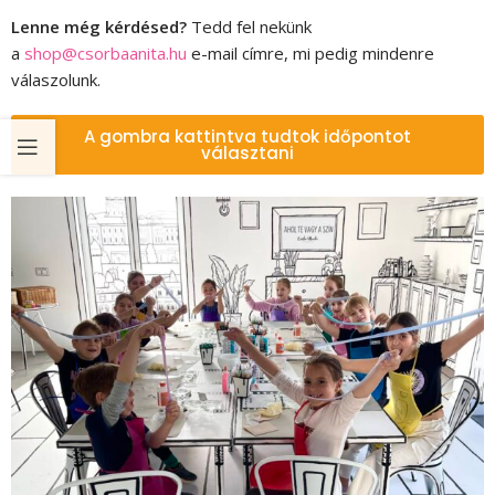
Lenne még kérdésed?
Tedd fel nekünk
a
shop@csorbaanita.hu
e-mail címre, mi pedig mindenre
válaszolunk.
A gombra kattintva tudtok időpontot
választani