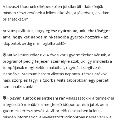
A tavaszi táborunk elképesztően jól sikerült - köszönjük
minden résztvevőnek a lelkes alkotást, a jókedvet, a vidám
pillanatokat.🩷
Arra inspiráltatok, hogy
egész nyáron adjunk lehetőséget
arra, hogy két napos mini-táborba
gyertek hozzánk - az
időpontok pedig már foglalhatók!🥳
🌟Mit kell tudni róla? 6-14 éves korú gyermekeket várunk, a
programot pedig teljesen személyre szabjuk, így mindenki a
tempójának megfelelően haladhat, egymást segítve és
inspirálva. Minimum három alkotás naponta, társasjátékok,
nasi, szörp és fagyi: a Csorba Anita táborokban egy percet
sem unatkozunk!
🌟Hogyan tudtok jelentkezni rá?
Válasszátok ki a terméknél
a legördülő menüből a megfelelő időpontot és írjátok be a
gyermek keresztnevét. A tábor előtt e-mailben küldünk
minden információt, a kiválasztott időpontban pedig várjuk a