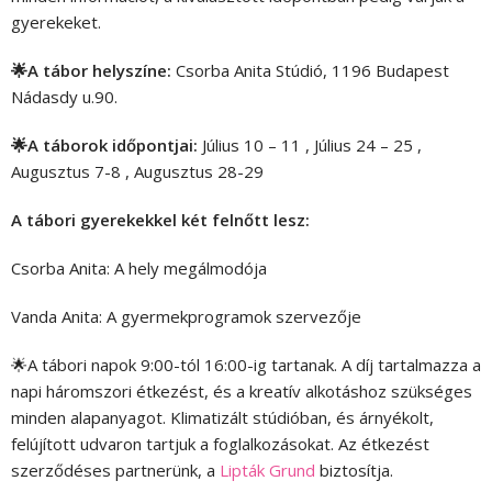
gyerekeket.
🌟A tábor helyszíne:
Csorba Anita Stúdió, 1196 Budapest
Nádasdy u.90.
🌟A táborok időpontjai:
Július 10 – 11 , Július 24 – 25 ,
Augusztus 7-8 , Augusztus 28-29
A tábori gyerekekkel két felnőtt lesz:
Csorba Anita: A hely megálmodója
Vanda Anita: A gyermekprogramok szervezője
🌟A tábori napok 9:00-tól 16:00-ig tartanak. A díj tartalmazza a
napi háromszori étkezést, és a kreatív alkotáshoz szükséges
minden alapanyagot. Klimatizált stúdióban, és árnyékolt,
felújított udvaron tartjuk a foglalkozásokat. Az étkezést
szerződéses partnerünk, a
Lipták Grund
biztosítja.