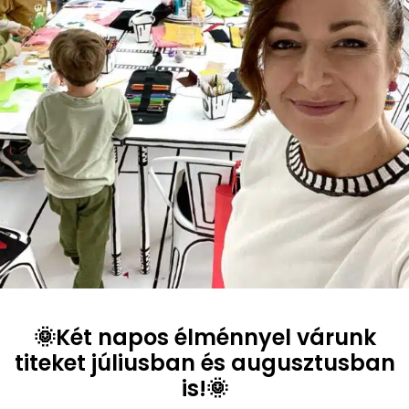
🌞Két napos élménnyel várunk
titeket júliusban és augusztusban
is!🌞