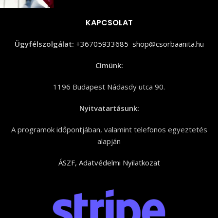
KAPCSOLAT
Ügyfélszolgálat:
+36705933685
shop@csorbaanita.hu
Címünk:
1196 Budapest Nádasdy utca 90.
Nyitvatartásunk:
A programok időpontjában, valamint telefonos egyeztetés
alapján
ÁSZF
,
Adatvédelmi Nyilatkozat