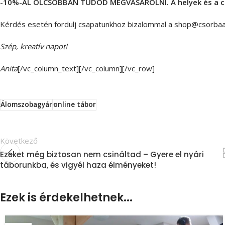
-10%-AL OLCSÓBBAN TUDOD MEGVÁSÁROLNI. A helyek és a cs
Kérdés esetén fordulj csapatunkhoz bizalommal a
shop@csorbaan
Szép, kreatív napot!
Anita
[/vc_column_text][/vc_column][/vc_row]
Álomszobagyár
online tábor
Következő
Ezeket még biztosan nem csináltad – Gyere el nyári
táborunkba, és vigyél haza élményeket!
Ezek is érdekelhetnek...