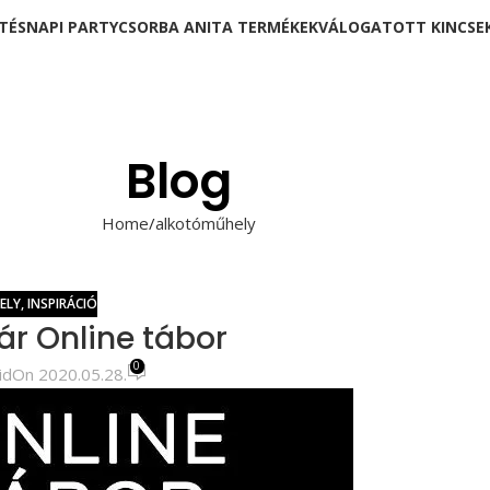
TÉSNAPI PARTY
CSORBA ANITA TERMÉKEK
VÁLOGATOTT KINCSE
Blog
Home
alkotóműhely
ELY
,
INSPIRÁCIÓ
r Online tábor
0
id
On 2020.05.28.