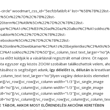
-circle” woodmart_css_id=”5ecfcbfa6bfc4″ list=”%5B%7B%22list-
x%5Cn%22%7D%2C%7B%22list-
20term%C3%A9k%5Cn%22%7D%2C%7B%22list-
nspir%C3%A1ci%C3%B3t%20ad%20az%20alkot%C3%A1sokhoz
ablon%5Cn%22%7D%2C%7B%22list-
cebookon%5Cn%22%7D%2C%7B%22list-
20online%20webkamer%C3%A1s%20bejelentkez%C3%A9s%5
A1sokhoz%22%7D%5D”][vc_column_text text_larger=”no”]A
sa előtt küldjük ki a vásárlásnál regisztrált email címre. Öt napon
onta egyszer egy közös ZOOM szobában találkozhattok velem, aho
tásához is segítséget adunk,
így délelőtt is, délután is
kreatíva
vc_column_text text_larger=”no”]Ilyen vagány dekorációs elemeket
umn][/vc_row][vc_row][vc_column width=”1/3″][vc_single_image
oll=”no”][/vc_column][vc_column width=”1/3″][vc_single_image
oll=”no”][/vc_column][vc_column width=”1/3″][vc_single_image
oll=”no”][/vc_column][/vc_row][vc_row][vc_column][vc_column_tex
E TÁBOR, AKKOR MOST ELŐRENDELÉSI AKCIÓNK KERETÉBEN