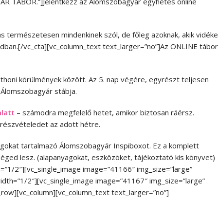
ÁR TÁBOR.”]Jelentkezz az Álomszobagyár egyhetes online
ívás természetesen mindenkinek szól, de főleg azoknak, akik vidék
dban.[/vc_cta][vc_column_text text_larger=”no”]Az ONLINE tábor
thoni körülmények között. Az 5. nap végére, egyrészt teljesen
z Álomszobagyár stábja.
latt
– számodra megfelelő hetet, amikor biztosan ráérsz.
 részvételedet az adott hétre.
yagokat tartalmazó Álomszobagyár Inspiboxot. Ez a komplett
éged lesz. (alapanyagokat, eszközöket, tájékoztató kis könyvet)
h=”1/2″][vc_single_image image=”41166″ img_size=”large”
 width=”1/2″][vc_single_image image=”41167″ img_size=”large”
c_row][vc_column][vc_column_text text_larger=”no”]