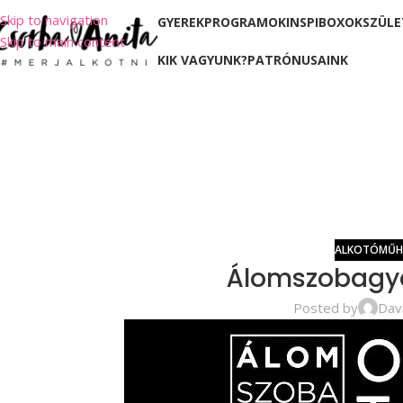
Skip to navigation
GYEREKPROGRAMOK
INSPIBOXOK
SZÜLE
Skip to main content
KIK VAGYUNK?
PATRÓNUSAINK
ALKOTÓMŰH
Álomszobagyá
Posted by
Dav