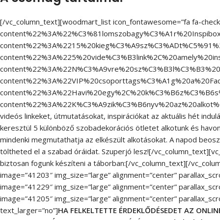
[/vc_column_text][woodmart_list icon_fontawesome=”fa fa-check
content%22%3A%22%C3%81lomszobagy%C3%A1r%20Inspibo
content%22%3A%2215%20kieg%C3%A9sz%C3%ADt%C5%91%
content%22%3A%225%20vide%C3%B3link%2C%20amely%20i
content%22%3A%22N%C3%A9vre%20sz%C3%B3l%C3%B3%20s
content%22%3A%22VIP%20csoporttags%C3%A1g%20a%20Fa
content%22%3A%22Havi%20egy%2C%20k%C3%B6z%C3%B6s%
content%22%3A%22K%C3%A9zik%C3%B6nyv%20az%20alkot%C3%
videós linkeket, útmutatásokat, inspirációkat az aktuális hét indulá
keresztül 5 különböző szobadekorációs ötletet alkotunk és hav
mindenki megmutathatja az elkészült alkotásokat. A napod beosz
töltheted el a szabad óráidat. Szuperjó lesz![/vc_column_text][
biztosan fogunk készíteni a táborban:[/vc_column_text][/vc_col
image=”41203″ img_size=”large” alignment=”center” parallax_scr
image=”41229″ img_size=”large” alignment=”center” parallax_scr
image=”41205″ img_size=”large” alignment=”center” parallax_scr
text_larger=”no”]
HA FELKELTETTE ÉRDEKLŐDÉSEDET AZ ONLIN