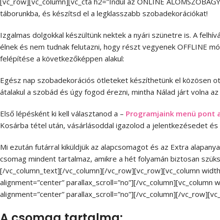
[vc_row][vc_column][vc_cta h2=”Indul az ONLINE ÁLOMSZOBAGY
táborunkba, és készítsd el a legklasszabb szobadekorációkat!
Izgalmas dolgokkal készültünk nektek a nyári szünetre is. A felh
élnek és nem tudnak felutazni, hogy részt vegyenek OFFLINE mó
felépítése a következőképpen alakul:
Egész nap szobadekorációs ötleteket készíthetünk el közösen ot
átalakul a szobád és úgy fogod érezni, mintha Nálad járt volna a
Első lépésként ki kell választanod a –
Programjaink menü pont a
Kosárba tétel után, vásárlásoddal igazolod a jelentkezésedet és
Mi ezután futárral kiküldjük az alapcsomagot és az Extra alapan
csomag mindent tartalmaz, amikre a hét folyamán biztosan szüks
[/vc_column_text][/vc_column][/vc_row][vc_row][vc_column widt
alignment=”center” parallax_scroll=”no”][/vc_column][vc_column
alignment=”center” parallax_scroll=”no”][/vc_column][/vc_row][v
A csomag tartalma: