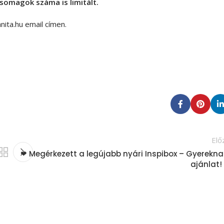
omagok száma is limitált.
ita.hu
email címen.
Elő
❤ Megérkezett a legújabb nyári Inspibox – Gyerekna
ajánlat!