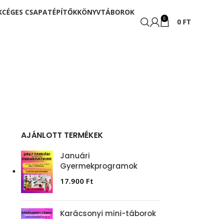
K
CÉGES CSAPATÉPÍTŐK
KÖNYV
TÁBOROK
0
0
FT
AJÁNLOTT TERMÉKEK
Januári
Gyermekprogramok
17.900
Ft
Karácsonyi mini-táborok