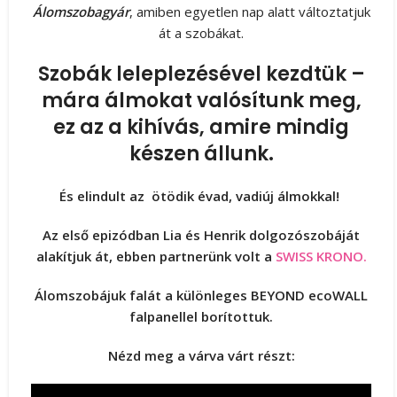
Álomszobagyár
, amiben egyetlen nap alatt változtatjuk
át a szobákat.
Szobák leleplezésével kezdtük –
mára álmokat valósítunk meg,
ez az a kihívás, amire mindig
készen állunk.
És elindult az ötödik évad, vadiúj álmokkal! ​
Az első epizódban Lia és Henrik dolgozószobáját
alakítjuk át, ebben partnerünk volt a
SWISS KRONO.
Álomszobájuk falát a különleges BEYOND ecoWALL
falpanellel borítottuk.
Nézd meg a várva várt részt: