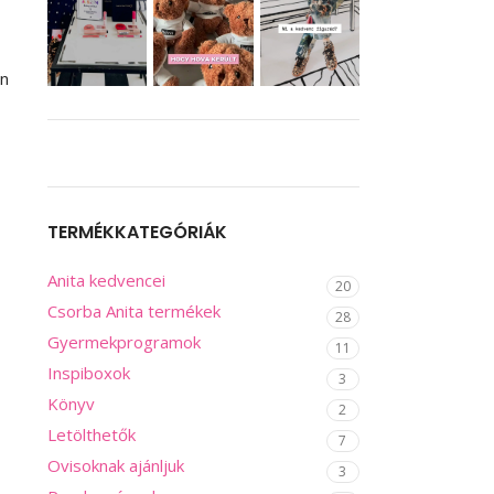
en
TERMÉKKATEGÓRIÁK
Anita kedvencei
20
Csorba Anita termékek
28
Gyermekprogramok
11
Inspiboxok
3
Könyv
2
Letölthetők
7
Ovisoknak ajánljuk
3