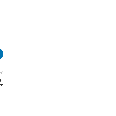
ző
pi
 ❤