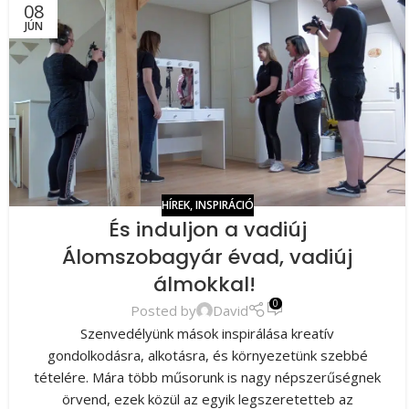
08
JÚN
HÍREK
,
INSPIRÁCIÓ
És induljon a vadiúj
Álomszobagyár évad, vadiúj
álmokkal! ​
0
Posted by
David
Szenvedélyünk mások inspirálása kreatív
gondolkodásra, alkotásra, és környezetünk szebbé
tételére. Mára több műsorunk is nagy népszerűségnek
örvend, ezek közül az egyik legszeretetteb az