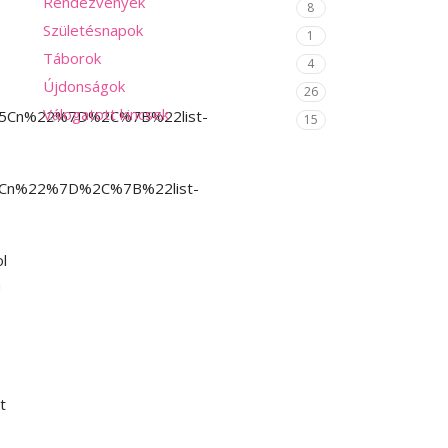
Rendezvények
8
Születésnapok
1
Táborok
4
Újdonságok
26
Válogatott kincsek
%5Cn%22%7D%2C%7B%22list-
15
Cn%22%7D%2C%7B%22list-
l
n
t