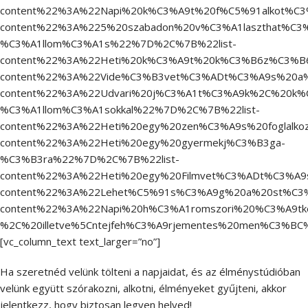
content%22%3A%22Napi%20k%C3%A9t%20f%C5%91alkot%C3%
content%22%3A%225%20szabadon%20v%C3%A1laszthat%C3
%C3%A1llom%C3%A1s%22%7D%2C%7B%22list-
content%22%3A%22Heti%20k%C3%A9t%20k%C3%B6z%C3%B6
content%22%3A%22Vide%C3%B3vet%C3%ADt%C3%A9s%20a%2
content%22%3A%22Udvari%20j%C3%A1t%C3%A9k%2C%20k
%C3%A1llom%C3%A1sokkal%22%7D%2C%7B%22list-
content%22%3A%22Heti%20egy%20zen%C3%A9s%20foglalk
content%22%3A%22Heti%20egy%20gyermekj%C3%B3ga-
%C3%B3ra%22%7D%2C%7B%22list-
content%22%3A%22Heti%20egy%20Filmvet%C3%ADt%C3%A9
content%22%3A%22Lehet%C5%91s%C3%A9g%20a%20st%C3%
content%22%3A%22Napi%20h%C3%A1romszori%20%C3%A9t
%2C%20illetve%5Cntejfeh%C3%A9rjementes%20men%C3%B
[vc_column_text text_larger=”no”]
Ha szeretnéd velünk tölteni a napjaidat, és az élménystúdióban
velünk együtt szórakozni, alkotni, élményeket gyűjteni, akkor
jelentkezz, hogy biztosan legyen helyed!