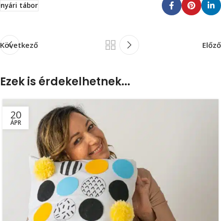
nyári tábor
Következő
Előző
Ezek is érdekelhetnek...
20
ÁPR