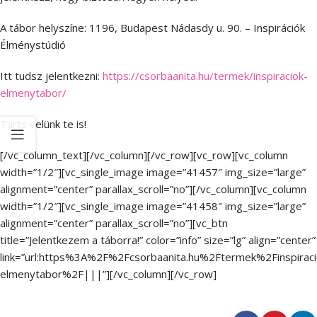
A tábor helyszíne: 1196, Budapest Nádasdy u. 90. – Inspirációk
Élménystúdió
Itt tudsz jelentkezni:
https://csorbaanita.hu/termek/inspiraciok-
elmenytabor/
Tarts velünk te is!
[/vc_column_text][/vc_column][/vc_row][vc_row][vc_column
width=”1/2″][vc_single_image image=”41457″ img_size=”large”
alignment=”center” parallax_scroll=”no”][/vc_column][vc_column
width=”1/2″][vc_single_image image=”41458″ img_size=”large”
alignment=”center” parallax_scroll=”no”][vc_btn
title=”Jelentkezem a táborra!” color=”info” size=”lg” align=”center”
link=”url:https%3A%2F%2Fcsorbaanita.hu%2Ftermek%2Finspiraci
elmenytabor%2F|||”][/vc_column][/vc_row]