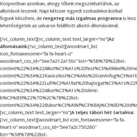
Központban azonban, ahogy tőlünk megszokhattátok, az
alkotások lesznek. Napi kétszer egyedi szobadekorációkat
fogunk készíteni, de
rengeteg más izgalmas programra
is lesz
lehetőségetek az udvaron felállított alkotó-állomásoknál.
[/vc_column_text][vc_column_text text_larger=”no”]
Az
állomásaink:
[/vc_column_text][woodmart_list
icon_fontawesome=”fa fa-heart-o”
woodmart_css_id=”5ee7a212a150c” list=”%5B%7B%22list-
content%22%3A%22Alkot%C3%A1s%20fest%C3%A9kkel%20me
content%22%3A%22Kavicsfest%C3%A9s%20centrifug%C3%A
content%22%3A%22Lufi%C3%A1llat%20hajtogat%C3%A1s%22
content%22%3A%22Alkot%C3%A1s%20slime-
b%C3%B3l%22%7D%2C%7B%22list-
content%22%3A%22Bubor%C3%A9kf%C3%BAj%C3%B3%20d
[vc_column_text text_larger=”no”]
A teljes tábori hét tartalma:
[/vc_column_text][woodmart_list icon_fontawesome=”fa fa-
heart-o” woodmart_css_id=”5ee7a2c750260″
list=”%5B%7B%22list-