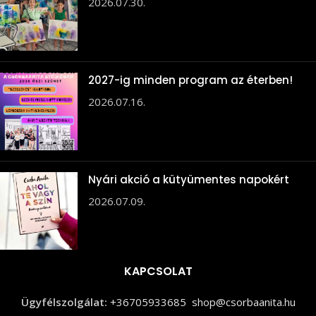
2026.07.30.
2027-ig minden program az éterben!
2026.07.16.
Nyári akció a kütyümentes napokért
2026.07.09.
KAPCSOLAT
Ügyfélszolgálat:
+36705933685
shop@csorbaanita.hu