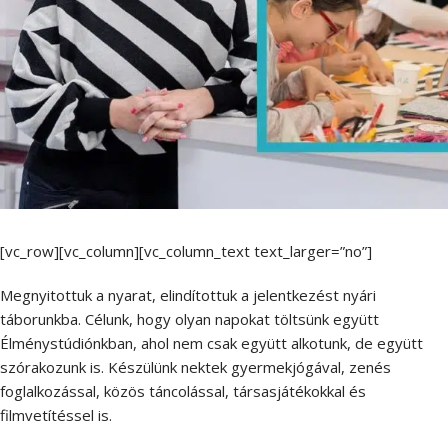
[vc_row][vc_column][vc_column_text text_larger=”no”]
Megnyitottuk a nyarat, elindítottuk a jelentkezést nyári
táborunkba. Célunk, hogy olyan napokat töltsünk együtt
Élménystúdiónkban, ahol nem csak együtt alkotunk, de együtt
szórakozunk is. Készülünk nektek gyermekjógával, zenés
foglalkozással, közös táncolással, társasjátékokkal és
filmvetítéssel is.