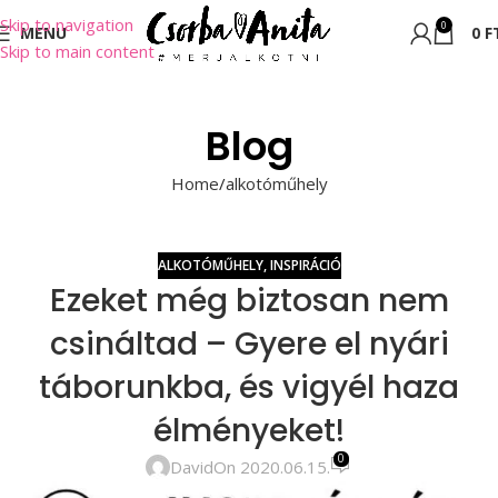
Skip to navigation
0
MENU
0
F
Skip to main content
Blog
Home
alkotóműhely
ALKOTÓMŰHELY
,
INSPIRÁCIÓ
Ezeket még biztosan nem
csináltad – Gyere el nyári
táborunkba, és vigyél haza
élményeket!
0
David
On 2020.06.15.