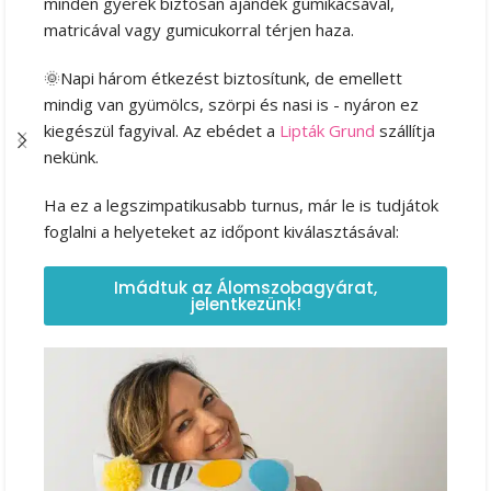
minden gyerek biztosan ajándék gumikacsával,
matricával vagy gumicukorral térjen haza.
🌞Napi három étkezést biztosítunk, de emellett
mindig van gyümölcs, szörpi és nasi is - nyáron ez
kiegészül fagyival. Az ebédet a
Lipták Grund
szállítja
nekünk.
Ha ez a legszimpatikusabb turnus, már le is tudjátok
foglalni a helyeteket az időpont kiválasztásával:
Imádtuk az Álomszobagyárat,
jelentkezünk!