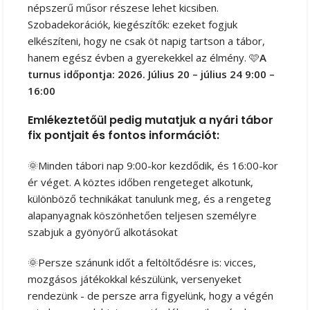
népszerű műsor részese lehet kicsiben.
Szobadekorációk, kiegészítők: ezeket fogjuk
elkészíteni, hogy ne csak öt napig tartson a tábor,
hanem egész évben a gyerekekkel az élmény. 🩷
A
turnus időpontja:
2026. Július 20 – július 24 9:00 –
16:00
Emlékeztetőül pedig mutatjuk a nyári tábor
fix pontjait és fontos információt:
🌞Minden tábori nap 9:00-kor kezdődik, és 16:00-kor
ér véget. A köztes időben rengeteget alkotunk,
különböző technikákat tanulunk meg, és a rengeteg
alapanyagnak köszönhetően teljesen személyre
szabjuk a gyönyörű alkotásokat
🌞Persze szánunk időt a feltöltődésre is: vicces,
mozgásos játékokkal készülünk, versenyeket
rendezünk - de persze arra figyelünk, hogy a végén