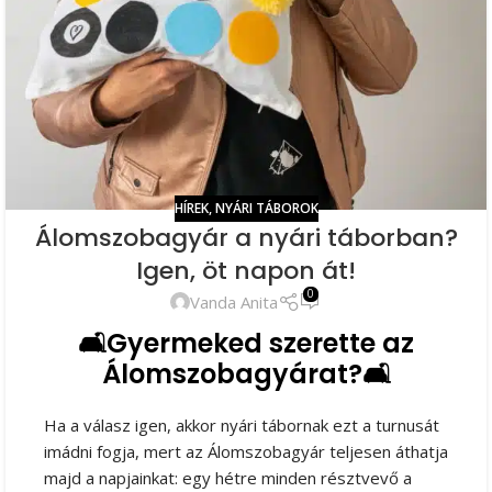
HÍREK
,
NYÁRI TÁBOROK
Álomszobagyár a nyári táborban?
Igen, öt napon át!
0
Vanda Anita
🛋️Gyermeked szerette az
Álomszobagyárat?🛋️
Ha a válasz igen, akkor nyári tábornak ezt a turnusát
imádni fogja, mert az Álomszobagyár teljesen áthatja
majd a napjainkat: egy hétre minden résztvevő a