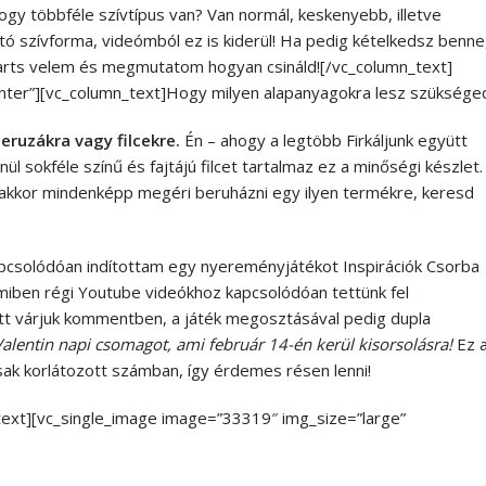
gy többféle szívtípus van? Van normál, keskenyebb, illetve
ató szívforma, videómból ez is kiderül! Ha pedig kételkedsz benne
 tarts velem és megmutatom hogyan csináld![/vc_column_text]
nter”][vc_column_text]Hogy milyen alapanyagokra lesz szüksége
 ceruzákra vagy filcekre.
Én – ahogy a legtöbb Firkáljunk együtt
ül sokféle színű és fajtájú filcet tartalmaz ez a minőségi készlet.
ni, akkor mindenképp megéri beruházni egy ilyen termékre, keresd
apcsolódóan indítottam egy nyereményjátékot Inspirációk Csorba
amiben régi Youtube videókhoz kapcsolódóan tettünk fel
tt várjuk kommentben, a játék megosztásával pedig dupla
Valentin napi csomagot, ami február 14-én kerül kisorsolásra!
Ez 
k korlátozott számban, így érdemes résen lenni!
_text][vc_single_image image=”33319″ img_size=”large”