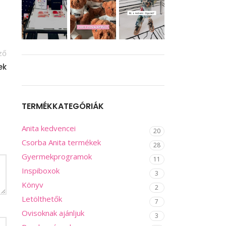
ző
ek
TERMÉKKATEGÓRIÁK
Anita kedvencei
20
Csorba Anita termékek
28
Gyermekprogramok
11
Inspiboxok
3
Könyv
2
Letölthetők
7
Ovisoknak ajánljuk
3