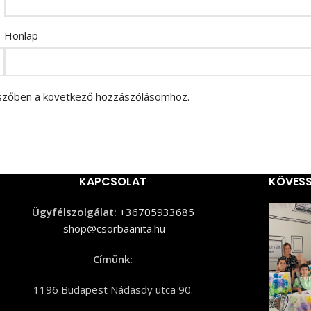
Honlap
szőben a következő hozzászólásomhoz.
KAPCSOLAT
KÖVESS
Ügyfélszolgálat:
+36705933685
shop@csorbaanita.hu
Címünk:
1196 Budapest Nádasdy utca 90.