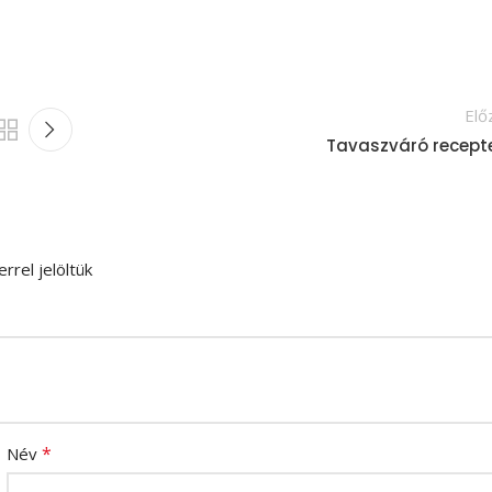
Elő
Tavaszváró recept
rrel jelöltük
*
Név