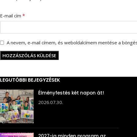
*
E-mail cím
A nevem, e-mail címem, és weboldalcímem mentése a böngé
LEGUTÓBBI BEJEGYZÉSEK
Élményfestés két napon át!
2026.07.30.
2027-ig minden program az