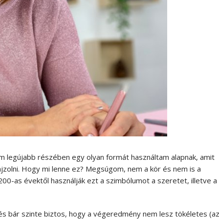
 legújabb részében egy olyan formát használtam alapnak, amit
ajzolni. Hogy mi lenne ez? Megsúgom, nem a kör és nem is a
0-as évektől használják ezt a szimbólumot a szeretet, illetve a
és bár szinte biztos, hogy a végeredmény nem lesz tökéletes (a