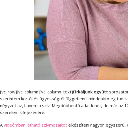
[vc_row][vc_column][vc_column_text]
Firkáljunk együtt
sorozatom
szerintem kortól és ügyességtől függetlenül mindenki meg tud r
négyzet az, hanem a szív! Megdöbbentő adat lehet, de már az 120
szerelem kifejezésére.
A
videómban látható szívmozaikot
elkészíteni nagyon egyszerű, 