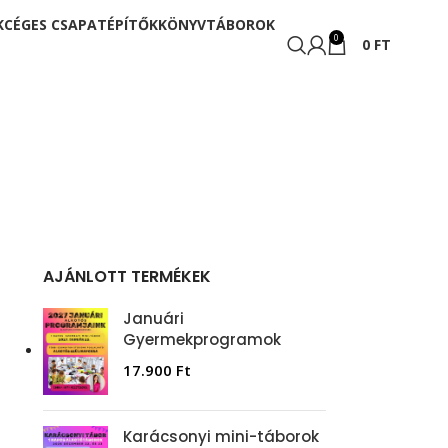
K
CÉGES CSAPATÉPÍTŐK
KÖNYV
TÁBOROK
0
0
FT
AJÁNLOTT TERMÉKEK
Januári
Gyermekprogramok
17.900
Ft
Karácsonyi mini-táborok