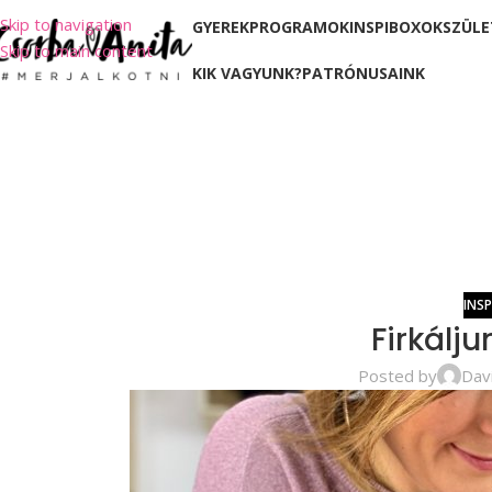
Skip to navigation
GYEREKPROGRAMOK
INSPIBOXOK
SZÜLE
Skip to main content
KIK VAGYUNK?
PATRÓNUSAINK
INS
Firkálju
Posted by
Dav