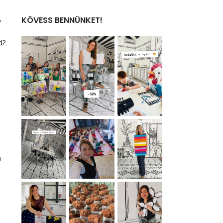
,
KÖVESS BENNÜNKET!
d?
a