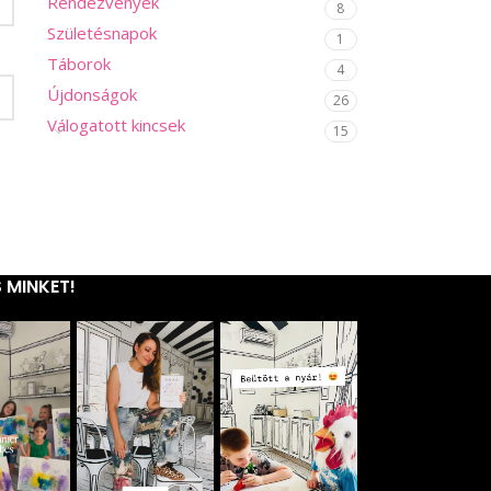
Rendezvények
8
Születésnapok
1
Táborok
4
Újdonságok
26
Válogatott kincsek
15
 MINKET!