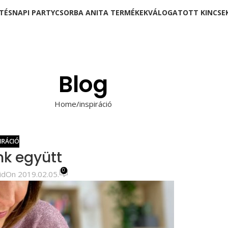
TÉSNAPI PARTY
CSORBA ANITA TERMÉKEK
VÁLOGATOTT KINCSE
Blog
Home
inspiráció
PIRÁCIÓ
nk együtt
0
id
On 2019.02.05.