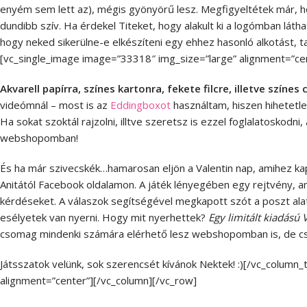
enyém sem lett az), mégis gyönyörű lesz. Megfigyeltétek már, ho
dundibb szív. Ha érdekel Titeket, hogy alakult ki a logómban láth
hogy neked sikerülne-e elkészíteni egy ehhez hasonló alkotást,
[vc_single_image image=”33318″ img_size=”large” alignment=”ce
Akvarell papírra, színes kartonra, fekete filcre, illetve színes
videómnál – most is az
Eddingboxot
használtam, hiszen hihetetlen
Ha sokat szoktál rajzolni, illtve szeretsz is ezzel foglalatoskod
webshopomban!
És ha már szivecskék…hamarosan eljön a Valentin nap, amihez k
Anitától Facebook oldalamon. A játék lényegében egy rejtvény, 
kérdéseket. A válaszok segítségével megkapott szót a poszt ala
esélyetek van nyerni. Hogy mit nyerhettek?
Egy limitált kiadású 
csomag mindenki számára elérhető lesz webshopomban is, de csa
Játsszatok velünk, sok szerencsét kívánok Nektek! :)[/vc_column
alignment=”center”][/vc_column][/vc_row]