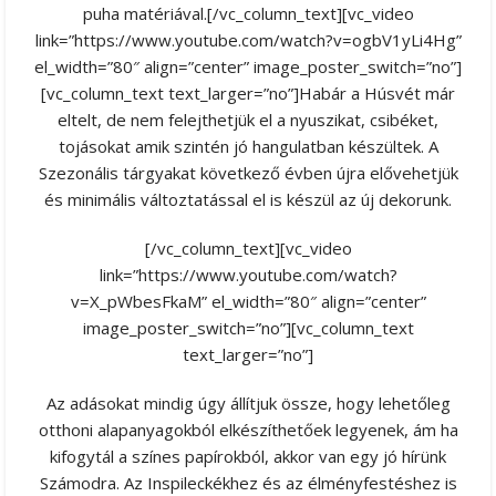
puha matériával.[/vc_column_text][vc_video
link=”https://www.youtube.com/watch?v=ogbV1yLi4Hg”
el_width=”80″ align=”center” image_poster_switch=”no”]
[vc_column_text text_larger=”no”]Habár a Húsvét már
eltelt, de nem felejthetjük el a nyuszikat, csibéket,
tojásokat amik szintén jó hangulatban készültek. A
Szezonális tárgyakat következő évben újra elővehetjük
és minimális változtatással el is készül az új dekorunk.
[/vc_column_text][vc_video
link=”https://www.youtube.com/watch?
v=X_pWbesFkaM” el_width=”80″ align=”center”
image_poster_switch=”no”][vc_column_text
text_larger=”no”]
Az adásokat mindig úgy állítjuk össze, hogy lehetőleg
otthoni alapanyagokból elkészíthetőek legyenek, ám ha
kifogytál a színes papírokból, akkor van egy jó hírünk
Számodra. Az Inspileckékhez és az élményfestéshez is