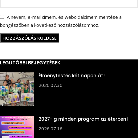
A nevem, e-mail címem, és weboldalcímem mentése a
böngészőben a következő hozzászólásomhoz.
LEGUTÓBBI BEJEGYZÉSEK
Élményfestés két napon át!
2026.07.30.
2027-ig minden program az éterben!
2026.07.16.