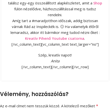
találsz egy-egy összeállított alapkészletet, amit a
Shop
fülön nézelődve, házhozszállítással meg is tudsz
rendelni.
Amíg tart a #maradjotthon időszak, addig biztosan
várnak Rád az Inspileckék is. 🙂 Ha valamelyik élőről
lemaradsz, akkor itt bármikor meg tudod nézni őket :
Kreatív Pihenő Youtube csatorna
.
[/vc_column_text][vc_column_text text_larger=”no”]
Szép, kreatív napot!
Anita
[/vc_column_text][/vc_column][/vc_row]
Vélemény, hozzászólás?
*
Az e-mail címet nem tesszük közzé.
A kötelező mezőket