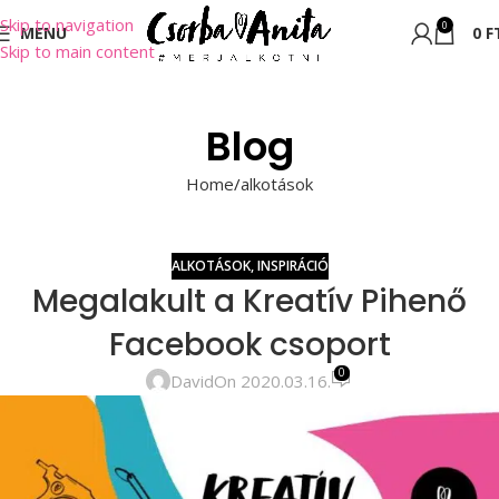
Skip to navigation
0
MENU
0
F
Skip to main content
Blog
Home
alkotások
ALKOTÁSOK
,
INSPIRÁCIÓ
Megalakult a Kreatív Pihenő
Facebook csoport
0
David
On 2020.03.16.