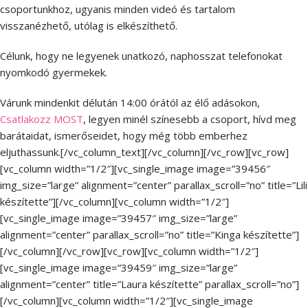
csoportunkhoz, ugyanis minden videó és tartalom
visszanézhető, utólag is elkészíthető.
Célunk, hogy ne legyenek unatkozó, naphosszat telefonokat
nyomkodó gyermekek.
Várunk mindenkit délután 14:00 órától az élő adásokon,
Csatlakozz MOST
, legyen minél színesebb a csoport, hívd meg
barátaidat, ismerőseidet, hogy még több emberhez
eljuthassunk.[/vc_column_text][/vc_column][/vc_row][vc_row]
[vc_column width=”1/2″][vc_single_image image=”39456″
img_size=”large” alignment=”center” parallax_scroll=”no” title=”Lili
készítette”][/vc_column][vc_column width=”1/2″]
[vc_single_image image=”39457″ img_size=”large”
alignment=”center” parallax_scroll=”no” title=”Kinga készítette”]
[/vc_column][/vc_row][vc_row][vc_column width=”1/2″]
[vc_single_image image=”39459″ img_size=”large”
alignment=”center” title=”Laura készítette” parallax_scroll=”no”]
[/vc_column][vc_column width=”1/2″][vc_single_image