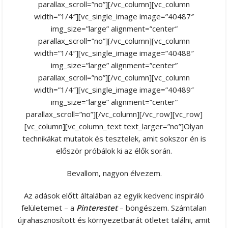
parallax_scroll=”no”][/vc_column][vc_column
width=”1/4″][vc_single_image image=”40487″
img_size=”large” alignment=”center”
parallax_scroll=”no”][/vc_column][vc_column
width=”1/4″][vc_single_image image=”40488″
img_size=”large” alignment=”center”
parallax_scroll=”no”][/vc_column][vc_column
width=”1/4″][vc_single_image image=”40489″
img_size=”large” alignment=”center”
parallax_scroll=”no”][/vc_column][/vc_row][vc_row]
[vc_column][vc_column_text text_larger=”no”]Olyan
technikákat mutatok és tesztelek, amit sokszor én is
először próbálok ki az élők során.
Bevallom, nagyon élvezem.
Az adások előtt általában az egyik kedvenc inspiráló
felületemet – a
Pinterestet
– böngészem. Számtalan
újrahasznosított és környezetbarát ötletet találni, amit