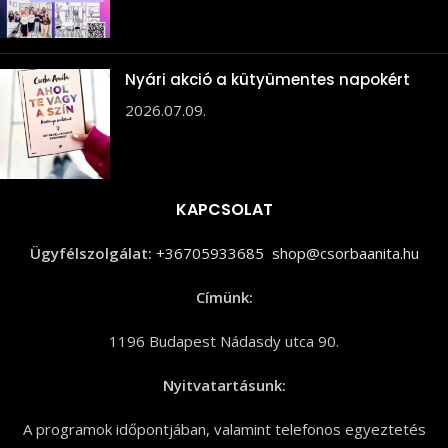
Nyári akció a kütyümentes napokért
2026.07.09.
KAPCSOLAT
Ügyfélszolgálat:
+36705933685
shop@csorbaanita.hu
Címünk:
1196 Budapest Nádasdy utca 90.
Nyitvatartásunk:
A programok időpontjában, valamint telefonos egyeztetés