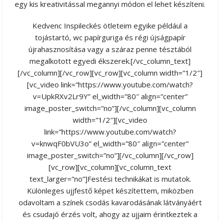
egy kis kreativitással megannyi módon el lehet készíteni.
Kedvenc Inspileckés ötleteim egyike például a
tojástartó, wc papírguriga és régi újságpapír
újrahasznosítása vagy a száraz penne tésztából
megalkotott egyedi ékszerek.[/vc_column_text]
[/vc_column][/vc_row][vc_row][vc_column width=”1/2″]
[vc_video link=”https://www.youtube.com/watch?
v=UpkRXv2Lr9Y” el_width=”80″ align=”center”
image_poster_switch=”no”][/vc_column][vc_column
width=”1/2″][vc_video
link=”https://www.youtube.com/watch?
v=knwqF0bVU3o” el_width=”80″ align=”center”
image_poster_switch=”no”][/vc_column][/vc_row]
[vc_row][vc_column][vc_column_text
text_larger=”no”]Festési technikákat is mutatok.
Különleges ujjfestő képet készítettem, miközben
odavoltam a színek csodás kavarodásának látványáért
és csudajó érzés volt, ahogy az ujjaim érintkeztek a