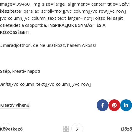
image=”39460″ img_size=”large” alignment=”center” title=”Szávi
készítette” parallax_scroll=”no”][/vc_column][/vc_row][vc_row]
[vc_column][vc_column_text text_larger=”no”]Töltsd fel saját
ötleteidet a csoportba,
INSPIRÁLJUK EGYMÁST ÉS A
KÖZÖSSÉGET!
#maradjotthon, de Ne unatkozz, hanem Alkoss!
Szép, kreatív napot!
Anita
[/vc_column_text][/vc_column][/vc_row]
Kreatív Pihenő
Következő
Előző