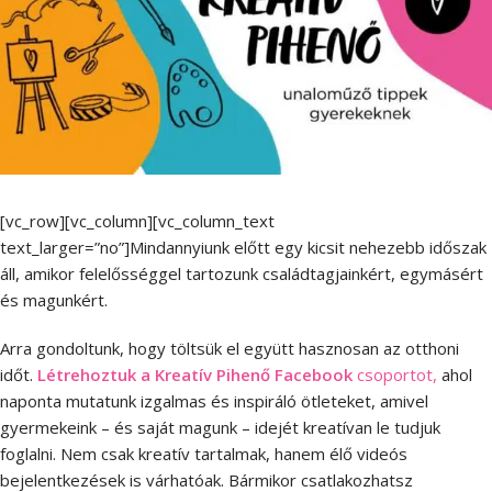
[vc_row][vc_column][vc_column_text
text_larger=”no”]Mindannyiunk előtt egy kicsit nehezebb időszak
áll, amikor felelősséggel tartozunk családtagjainkért, egymásért
és magunkért.
Arra gondoltunk, hogy töltsük el együtt hasznosan az otthoni
időt.
Létrehoztuk a Kreatív Pihenő Facebook
csoportot,
ahol
naponta mutatunk izgalmas és inspiráló ötleteket, amivel
gyermekeink – és saját magunk – idejét kreatívan le tudjuk
foglalni. Nem csak kreatív tartalmak, hanem élő videós
bejelentkezések is várhatóak. Bármikor csatlakozhatsz