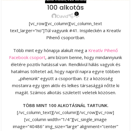
100 alkotás
0
David
[vc_row][vc_column][vc_column_text
text_larger=”no”]Túl vagyunk #41. Inspileckén a Kreatív
Pihenő csoportban.
Több mint egy hónapja alakult meg a
Kreatív Pihenő
Facebook csoport
, ami bízom benne, hogy mindannyiunk
életére pozitív hatással van. Rendkívül hálás vagyok és
hatalmas töltetet ad, hogy napról napra egyre többen
„pihenünk” együtt a csoportban. Ez a közösség
mostanra egy igen aktív és lelkes társasággá nőtte ki
magát. Számos alkotás született veletek közösen.
TÖBB MINT 100 ALKOTÁSNÁL TARTUNK.
[/vc_column_text][/vc_column][/vc_row][vc_row]
[vc_column width=”1/4″][vc_single_image
image=”40486″ img_size=”large” alignment=”center”