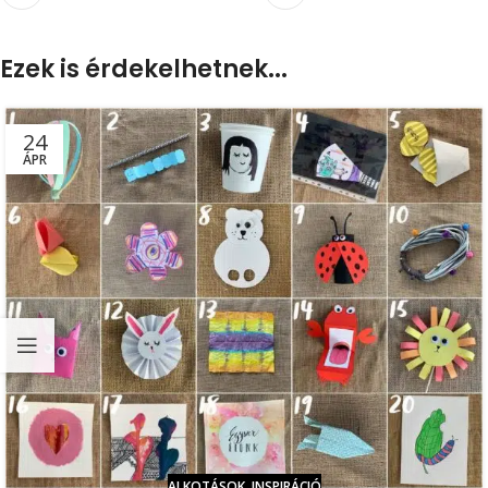
Ezek is érdekelhetnek...
24
ÁPR
ALKOTÁSOK
,
INSPIRÁCIÓ