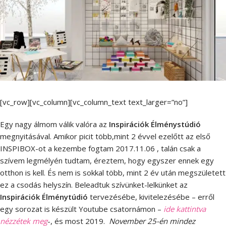
[vc_row][vc_column][vc_column_text text_larger=”no”]
Egy nagy álmom válik valóra az
Inspirációk Élménystúdió
megnyitásával. Amikor picit több,mint 2 évvel ezelőtt az első
INSPIBOX-ot a kezembe fogtam 2017.11.06 , talán csak a
szívem legmélyén tudtam, éreztem, hogy egyszer ennek egy
otthon is kell. És nem is sokkal több, mint 2 év után megszületett
ez a csodás helyszín. Beleadtuk szívünket-lelkünket az
Inspirációk Élménytúdió
tervezésébe, kivitelezésébe – erről
egy sorozat is készült Youtube csatornámon –
ide kattintva
nézzétek meg
-, és most 2019.
November 25-én mindez