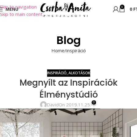
Skip to navigation
0
MENU
0
F
Skip to main content
Blog
Home
inspiráció
INSPIRÁCIÓ
,
ALKOTÁSOK
Megnyílt az Inspirációk
Élménystúdió
0
David
On 2019.11.25.