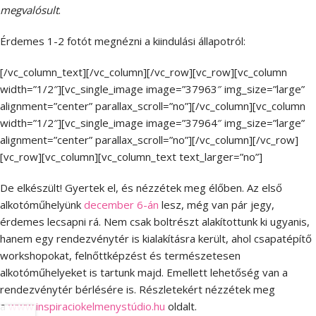
megvalósult
.
Érdemes 1-2 fotót megnézni a kiindulási állapotról:
[/vc_column_text][/vc_column][/vc_row][vc_row][vc_column
width=”1/2″][vc_single_image image=”37963″ img_size=”large”
alignment=”center” parallax_scroll=”no”][/vc_column][vc_column
width=”1/2″][vc_single_image image=”37964″ img_size=”large”
alignment=”center” parallax_scroll=”no”][/vc_column][/vc_row]
[vc_row][vc_column][vc_column_text text_larger=”no”]
De elkészült! Gyertek el, és nézzétek meg élőben. Az első
alkotóműhelyünk
december 6-án
lesz, még van pár jegy,
érdemes lecsapni rá. Nem csak boltrészt alakítottunk ki ugyanis,
hanem egy rendezvénytér is kialakításra került, ahol csapatépítő
workshopokat, felnőttképzést és természetesen
alkotóműhelyeket is tartunk majd. Emellett lehetőség van a
rendezvénytér bérlésére is. Részletekért nézzétek meg
a
www.inspiraciokelmenystúdio.hu
oldalt.