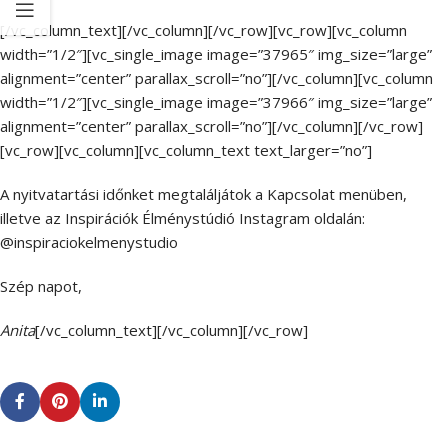
[/vc_column_text][/vc_column][/vc_row][vc_row][vc_column
width=”1/2″][vc_single_image image=”37965″ img_size=”large”
alignment=”center” parallax_scroll=”no”][/vc_column][vc_column
width=”1/2″][vc_single_image image=”37966″ img_size=”large”
alignment=”center” parallax_scroll=”no”][/vc_column][/vc_row]
[vc_row][vc_column][vc_column_text text_larger=”no”]
A nyitvatartási időnket megtaláljátok a Kapcsolat menüben,
illetve az Inspirációk Élménystúdió Instagram oldalán:
@inspiraciokelmenystudio
Szép napot,
Anita
[/vc_column_text][/vc_column][/vc_row]