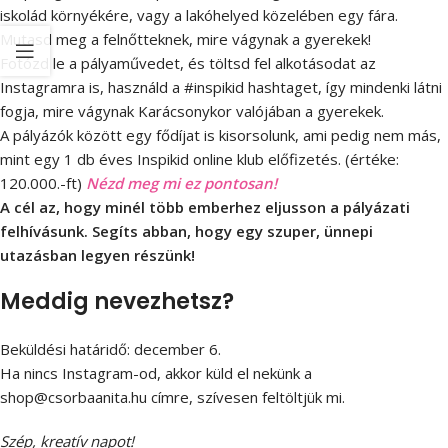
iskolád környékére, vagy a lakóhelyed közelében egy fára.
Mutasd meg a felnőtteknek, mire vágynak a gyerekek!
Fotózd le a pályaművedet, és töltsd fel alkotásodat az
Instagramra is, használd a #inspikid hashtaget, így mindenki látni
fogja, mire vágynak Karácsonykor valójában a gyerekek.
A pályázók között egy fődíjat is kisorsolunk, ami pedig nem más,
mint egy 1 db éves Inspikid online klub előfizetés. (értéke:
120.000.-ft)
Nézd meg mi ez pontosan!
A cél az, hogy minél több emberhez eljusson a pályázati
felhívásunk. Segíts abban, hogy egy szuper, ünnepi
utazásban legyen részünk!
Meddig nevezhetsz?
Beküldési határidő: december 6.
Ha nincs Instagram-od, akkor küld el nekünk a
shop@csorbaanita.hu
címre, szívesen feltöltjük mi.
Szép, kreatív napot!