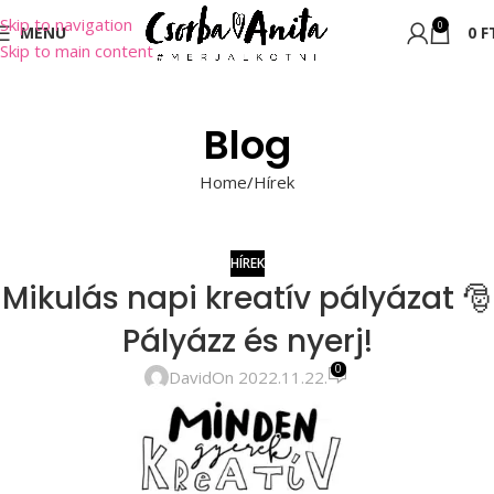
Skip to navigation
0
MENU
0
F
Skip to main content
Blog
Home
Hírek
HÍREK
Mikulás napi kreatív pályázat 🎅
Pályázz és nyerj!
0
David
On 2022.11.22.