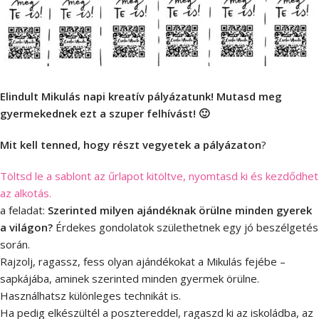
Elindult Mikulás napi kreatív pályázatunk! Mutasd meg
gyermekednek ezt a szuper felhívást! 🙂
Mit kell tenned, hogy részt vegyetek a pályázaton
?
Töltsd le a sablont az űrlapot kitöltve, nyomtasd ki és kezdődhet
az alkotás.
a feladat:
Szerinted milyen ajándéknak örülne minden gyerek
a világon?
Érdekes gondolatok születhetnek egy jó beszélgetés
során.
Rajzolj, ragassz, fess olyan ajándékokat a Mikulás fejébe –
sapkájába, aminek szerinted minden gyermek örülne.
Használhatsz különleges technikát is.
Ha pedig elkészültél a posztereddel, ragaszd ki az iskoládba, az