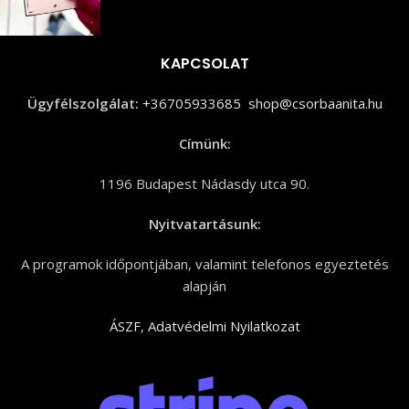
KAPCSOLAT
Ügyfélszolgálat:
+36705933685
shop@csorbaanita.hu
Címünk:
1196 Budapest Nádasdy utca 90.
Nyitvatartásunk:
A programok időpontjában, valamint telefonos egyeztetés
alapján
ÁSZF
,
Adatvédelmi Nyilatkozat