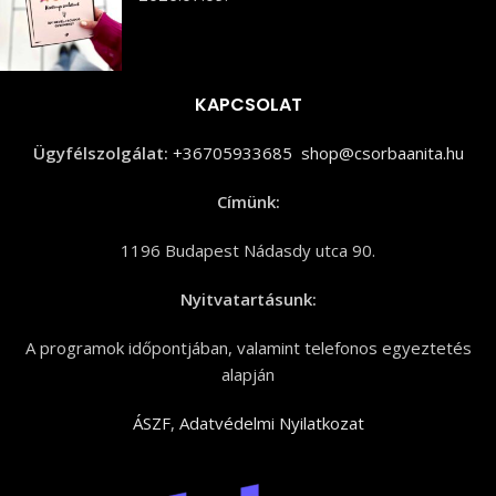
KAPCSOLAT
Ügyfélszolgálat:
+36705933685
shop@csorbaanita.hu
Címünk:
1196 Budapest Nádasdy utca 90.
Nyitvatartásunk:
A programok időpontjában, valamint telefonos egyeztetés
alapján
ÁSZF
,
Adatvédelmi Nyilatkozat