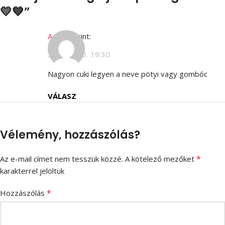
💛💙
”
Ann
szerint:
2020.10.03. 19:30
Nagyon cuki legyen a neve pötyi vagy gombóc
VÁLASZ
Vélemény, hozzászólás?
*
Az e-mail címet nem tesszük közzé.
A kötelező mezőket
karakterrel jelöltük
*
Hozzászólás