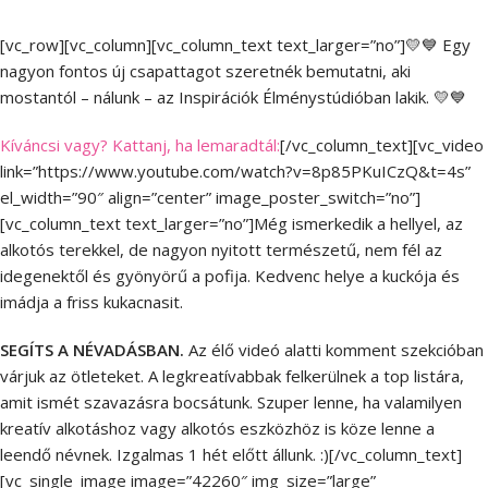
[vc_row][vc_column][vc_column_text text_larger=”no”]💛💙 Egy
nagyon fontos új csapattagot szeretnék bemutatni, aki
mostantól – nálunk – az Inspirációk Élménystúdióban lakik. 💛💙
Kíváncsi vagy? Kattanj, ha lemaradtál:
[/vc_column_text][vc_video
link=”https://www.youtube.com/watch?v=8p85PKuICzQ&t=4s”
el_width=”90″ align=”center” image_poster_switch=”no”]
[vc_column_text text_larger=”no”]Még ismerkedik a hellyel, az
alkotós terekkel, de nagyon nyitott természetű, nem fél az
idegenektől és gyönyörű a pofija. Kedvenc helye a kuckója és
imádja a friss kukacnasit.
SEGÍTS A NÉVADÁSBAN.
Az élő videó alatti komment szekcióban
várjuk az ötleteket. A legkreatívabbak felkerülnek a top listára,
amit ismét szavazásra bocsátunk. Szuper lenne, ha valamilyen
kreatív alkotáshoz vagy alkotós eszközhöz is köze lenne a
leendő névnek. Izgalmas 1 hét előtt állunk. :)[/vc_column_text]
[vc_single_image image=”42260″ img_size=”large”