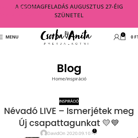
A CSOMAGFELADÁS AUGUSZTUS 27-ÉIG
Skip to navigation
Skip to main content
SZÜNETEL
0
MENU
0
F
Blog
Home
inspiráció
INSPIRÁCIÓ
Névadó LIVE – Ismerjétek meg
Új csapattagunkat 💛💙
1
David
On 2020.09.10.