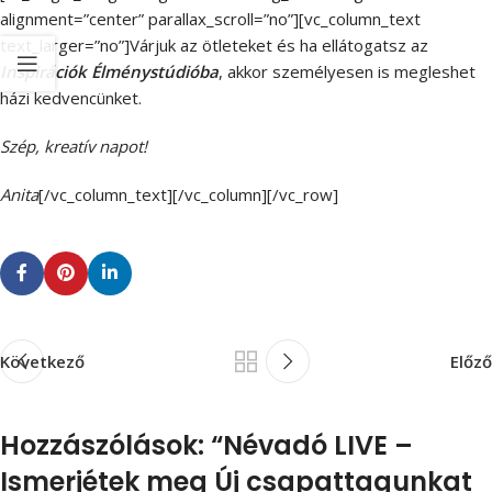
alignment=”center” parallax_scroll=”no”][vc_column_text
text_larger=”no”]Várjuk az ötleteket és ha ellátogatsz az
Inspirációk Élménystúdióba
, akkor személyesen is megleshet
házi kedvencünket.
Szép, kreatív napot!
Anita
[/vc_column_text][/vc_column][/vc_row]
Következő
Előző
Hozzászólások: “
Névadó LIVE –
Ismerjétek meg Új csapattagunkat