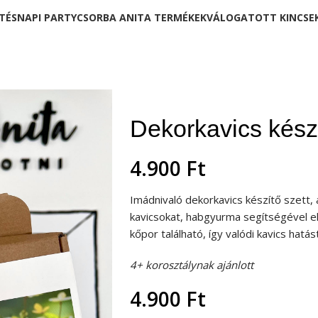
TÉSNAPI PARTY
CSORBA ANITA TERMÉKEK
VÁLOGATOTT KINCSE
észítő szett
Dekorkavics készí
4.900
Ft
Imádnivaló dekorkavics készítő szett,
kavicsokat, habgyurma segítségével el
kőpor található, így valódi kavics hatást
4+ korosztálynak ajánlott
4.900
Ft