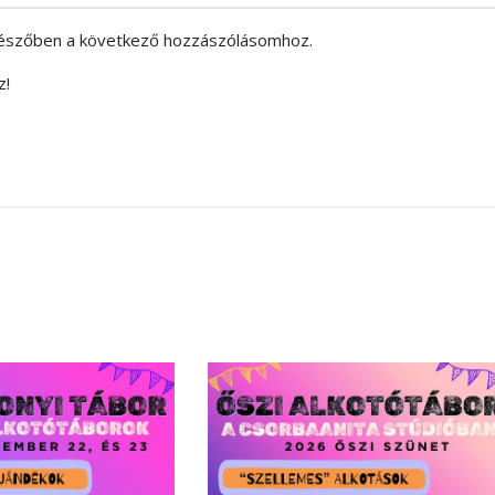
észőben a következő hozzászólásomhoz.
z!