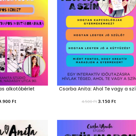
s alkotóbérlet
Csorba Anita: Ahol Te vagy a sz
9.900
Ft
3.150
Ft
4.500
Ft