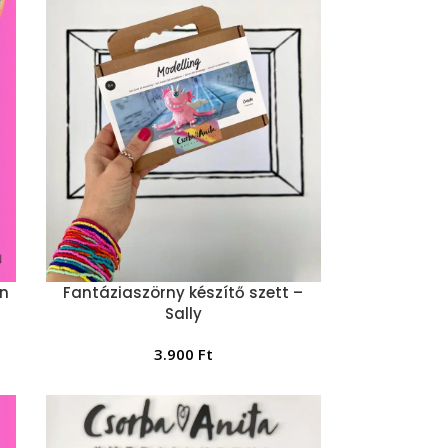
ín
Fantáziaszörny készítő szett –
Sally
3.900
Ft