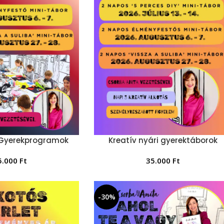
 Gyerekprogramok
Kreatív nyári gyerektáborok
5.000
Ft
35.000
Ft
-30%