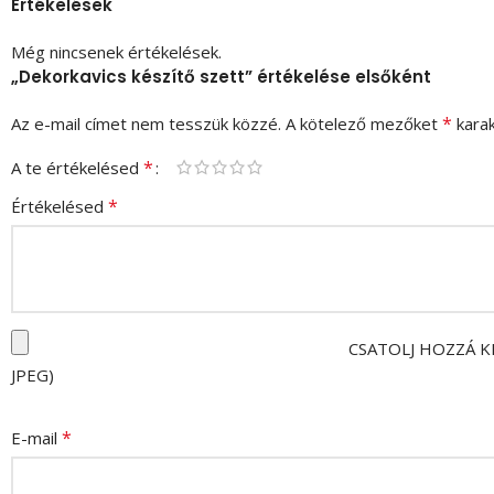
Értékelések
Még nincsenek értékelések.
„Dekorkavics készítő szett” értékelése elsőként
*
Az e-mail címet nem tesszük közzé.
A kötelező mezőket
karak
*
A te értékelésed
*
Értékelésed
CSATOLJ HOZZÁ K
JPEG)
*
E-mail