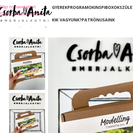
Skip to navigation
GYEREKPROGRAMOK
INSPIBOXOK
SZÜLE
Skip to main content
KIK VAGYUNK?
PATRÓNUSAINK
Kezdőlap
Shop
Válogatott kincsek
Alkotószettek
Dekorkavics k