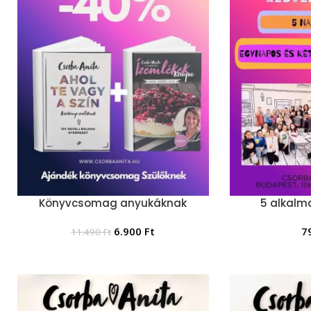
Könyvcsomag anyukáknak
5 alkalma
6.900
Ft
7
11.490
Ft