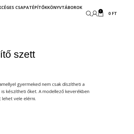
K
CÉGES CSAPATÉPÍTŐK
KÖNYV
TÁBOROK
0
0
FT
tő szett
 amellyel gyermeked nem csak díszítheti a
 is készítheti őket. A modellező keverékben
 lehet vele elérni.