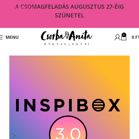
A CSOMAGFELADÁS AUGUSZTUS 27-ÉIG
Skip to navigation
Skip to main content
SZÜNETEL
0
MENU
0
F
Kezdőlap
Shop
Újdonságok