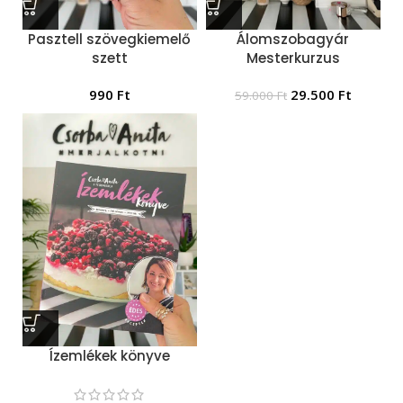
Pasztell szövegkiemelő
Álomszobagyár
szett
Mesterkurzus
990
Ft
29.500
Ft
59.000
Ft
Ízemlékek könyve