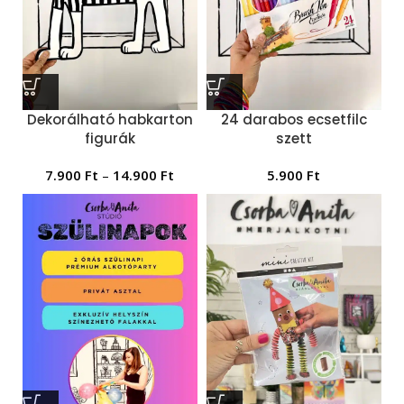
Dekorálható habkarton
24 darabos ecsetfilc
figurák
szett
7.900
Ft
–
14.900
Ft
5.900
Ft