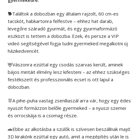
🐕Találtok a dobozban egy általam rajzolt, 60 cm-es
tacskót
,
habkartonra felfestve – ehhez hat darab,
levegőre száradó gyurmát, és egy gyurmaformázó
eszközt is tettem a dobozba. Ezek, és persze a VIP
videó segítségével fogja tudni gyermeked megalkotni új
házikedvencét.
🦌Vászonra ezúttal egy csodás szarvas került, aminek
bájos mintáit élmény lesz kifesteni – az ehhez szükséges
festékszett és professzionális ecset is ott lapul a
dobozban.
🐰A pihe-puha vastag zseníliaszál arra vár, hogy egy édes
nyuszit formázzon belőle gyermeked – a nyuszi szemei
és orrocskája is a csomag része.
🚗Ebbe az alkotásba a szülők is szívesen beszállnak majd:
3D kirakónk ezúttal egy autó, amit a megépítés után le is