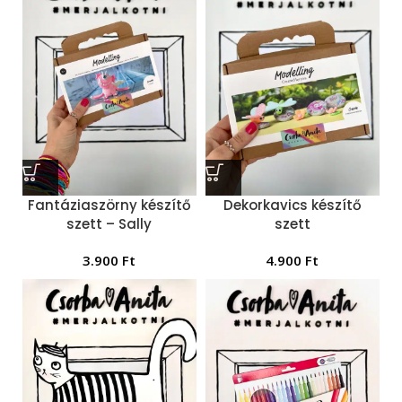
Fantáziaszörny készítő
Dekorkavics készítő
szett – Sally
szett
3.900
Ft
4.900
Ft