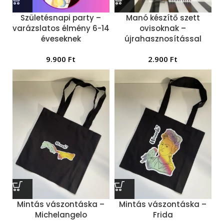
Születésnapi party –
Manó készítő szett
varázslatos élmény 6-14
ovisoknak –
éveseknek
újrahasznosítással
9.900
Ft
2.900
Ft
Mintás vászontáska –
Mintás vászontáska –
Michelangelo
Frida