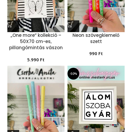
„One more” kollekció –
Neon szövegkiemelő
50X70 cm-es,
szett
pillangómintás vászon
990
Ft
5.990
Ft
-50%