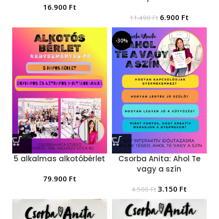
16.900
Ft
6.900
Ft
11.490
Ft
-30%
5 alkalmas alkotóbérlet
Csorba Anita: Ahol Te
vagy a szín
79.900
Ft
3.150
Ft
4.500
Ft