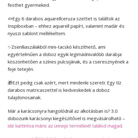
festhet gyermeked.
✏️
Egy 6 darabos aquarellceruza szettet is találtok az
Inspiboxban – ehhez aquarell papírt, valamint madár és
nyuszi sablont mellékeltem.
✨Zseníliaszálakból mini-tacskó készíthető, ami
egyértelműen a doboz egyik legimádnivalóbb darabja:
köszönhetően a színes pulcsijának, és a cseresznyének a
feje tetején.
🎁Ezt pedig csak azért, mert mindenki szereti: Egy tíz
darabos matricaszettel is kedveskedek a doboz
tulajdonosainak.
Már a karácsonyra hangolódnál az alkotásban is? 3.0
dobozunk karácsonyi kiegészítővel is megvásárolható –
ide kattintva máris az ünnepi terméknél találod magad.