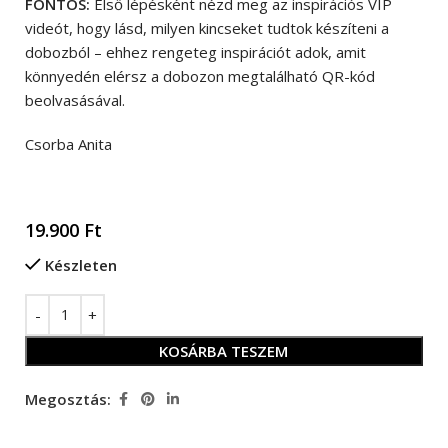
FONTOS:
Első lépésként nézd meg az inspirációs VIP
videót, hogy lásd, milyen kincseket tudtok készíteni a
dobozból – ehhez rengeteg inspirációt adok, amit
könnyedén elérsz a dobozon megtalálható QR-kód
beolvasásával.
Csorba Anita
19.900
Ft
Készleten
KOSÁRBA TESZEM
Megosztás: