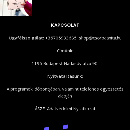
KAPCSOLAT
Ügyfélszolgálat:
+36705933685
shop@csorbaanita.hu
Címünk:
1196 Budapest Nádasdy utca 90.
Nyitvatartásunk:
A programok időpontjában, valamint telefonos egyeztetés
alapján
ÁSZF
,
Adatvédelmi Nyilatkozat