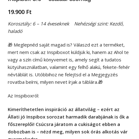
19.900
Ft
Korosztály: 6 – 14 éveseknek Nehézségi szint: Kezdő,
haladó
🎁 Meglepnéd saját magad is? Válaszd ezt a terméket,
mert nem csak az Inspiboxot küldjük ki, hanem az Ahol te
vagy a szín című könyvemet is, amely segít a tudatos
kütyühasználatban, valamint egy felhő alakú, fekete-fehér
névtáblát is. Utóbbihoz ne felejtsd el a Megjegyzés
rovatba beírni, milyen nevet írjak a táblára.🎁
Az Inspiboxról:
Kimeríthetetlen inspiráció az állatvilág – ezért az
Állati jó Inspibox sorozat harmadik darabjának is ők a
főszereplői! Csúcsra járatom a cukiságot ebben a
dobozban is – nézd meg, milyen sok órás alkotás vár
gyermekedre.