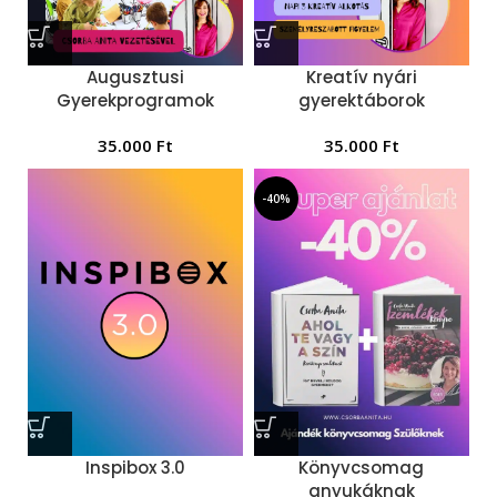
Augusztusi
Kreatív nyári
Gyerekprogramok
gyerektáborok
35.000
Ft
35.000
Ft
-40%
Inspibox 3.0
Könyvcsomag
anyukáknak