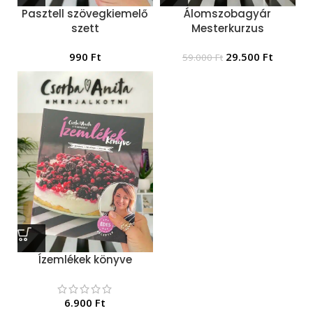
Pasztell szövegkiemelő
Álomszobagyár
szett
Mesterkurzus
990
Ft
29.500
Ft
59.000
Ft
Ízemlékek könyve
6.900
Ft