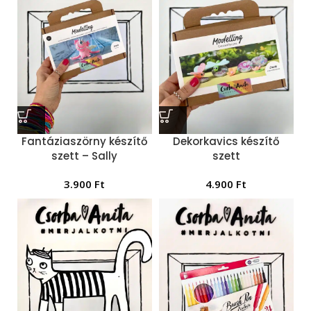
Fantáziaszörny készítő
Dekorkavics készítő
szett – Sally
szett
3.900
Ft
4.900
Ft