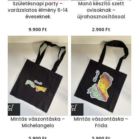
Születésnapi party –
Manó készítő szett
varázslatos élmény 6-14
ovisoknak –
éveseknek
újrahasznosítással
9.900
Ft
2.900
Ft
Mintás vászontáska –
Mintás vászontáska –
Michelangelo
Frida
5.900
Ft
5.900
Ft