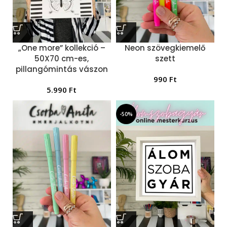
„One more” kollekció –
Neon szövegkiemelő
50X70 cm-es,
szett
pillangómintás vászon
990
Ft
5.990
Ft
-50%