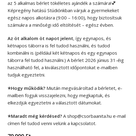
az 5 alkalmas bérlet tökéletes ajándék a számára!💕
Képregény hatású Stúdiónkban várjuk a gyermekeket
egész napos alkotásra (9:00 – 16:00), hogy biztosítsuk
számukra a minőségi idő eltöltését – egész évben.
Az öt alkalom öt napot jelent
, így egynapos, és
kétnapos táborra is fel tudod használni, és tudod
kombinálni is (például két kétnapos és egy egynapos
táborra fel tudod használni.) A bérlet 2026 június 31-éig
használható fel, a kiválasztott időpontokat e-mailben
tudjuk egyeztetni.
⭐Hogy működik?
Miután megvásároltad a bérletet, e-
mailben fogjuk visszajelezni, hogy megkaptuk, és
elkezdjük egyeztetni a választott dátumokat.
⭐Maradt még kérdésed?
A
shop@csorbaanita.hu
e-mail
címen fel tudod venni velünk a kapcsolatot.
79.900
Ft