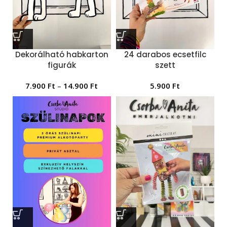
Dekorálható habkarton
24 darabos ecsetfilc
figurák
szett
7.900
Ft
–
14.900
Ft
5.900
Ft