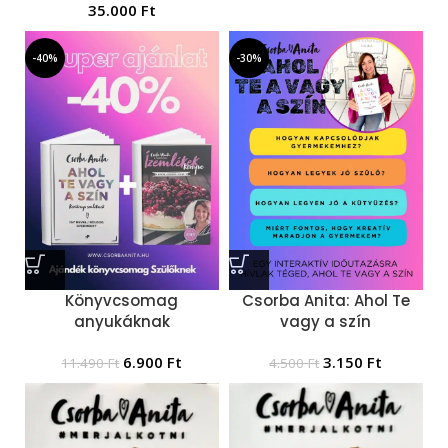
35.000
Ft
-40%
-30%
Könyvcsomag
Csorba Anita: Ahol Te
anyukáknak
vagy a szín
6.900
Ft
3.150
Ft
11.490
Ft
4.500
Ft