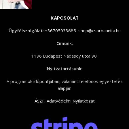
KAPCSOLAT
Ügyfélszolgálat:
+36705933685
shop@csorbaanita.hu
Címünk:
1196 Budapest Nádasdy utca 90.
Nyitvatartásunk:
A programok időpontjában, valamint telefonos egyeztetés
alapján
ÁSZF
,
Adatvédelmi Nyilatkozat