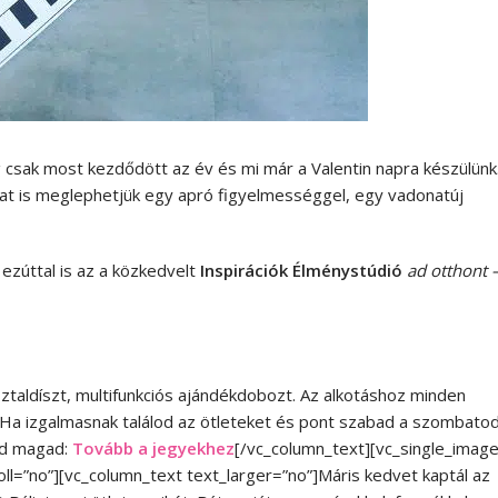
 csak most kezdődött az év és mi már a Valentin napra készülünk
t is meglephetjük egy apró figyelmességgel, egy vadonatúj
ezúttal is az a közkedvelt
Inspirációk Élménystúdió
ad otthont 
ztaldíszt, multifunkciós ajándékdobozt. Az alkotáshoz minden
. Ha izgalmasnak találod az ötleteket és pont szabad a szombatod
áld magad:
Tovább a jegyekhez
[/vc_column_text][vc_single_imag
ll=”no”][vc_column_text text_larger=”no”]Máris kedvet kaptál az