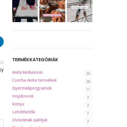
TERMÉKKATEGÓRIÁK
ző
ty
Anita kedvencei
20
Csorba Anita termékek
28
Gyermekprogramok
11
Inspiboxok
3
Könyv
2
Letölthetők
7
Ovisoknak ajánljuk
3