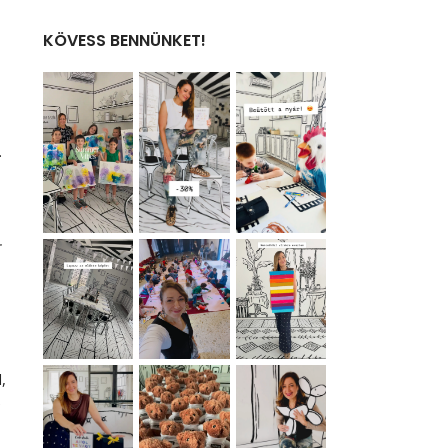
KÖVESS BENNÜNKET!
.
–
,
e