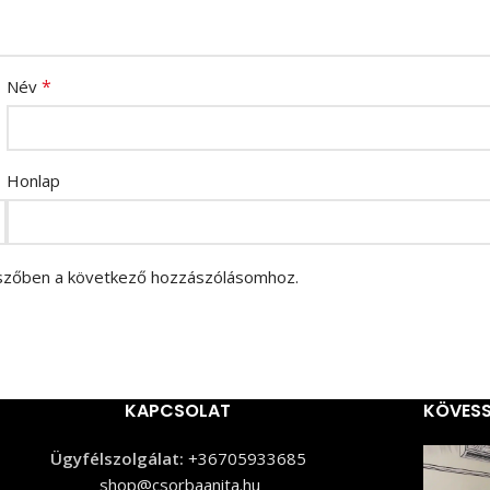
*
Név
Honlap
szőben a következő hozzászólásomhoz.
KAPCSOLAT
KÖVESS
Ügyfélszolgálat:
+36705933685
shop@csorbaanita.hu