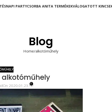
TÉSNAPI PARTY
CSORBA ANITA TERMÉKEK
VÁLOGATOTT KINCSE
Blog
Home
alkotóműhely
ÓMŰHELY
i alkotóműhely
0
id
On 2020.01.23.