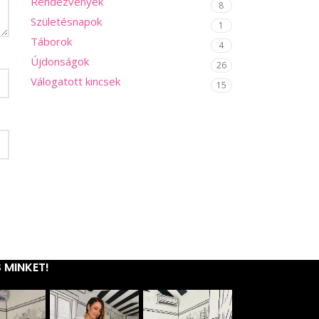
Rendezvények
8
Születésnapok
1
Táborok
4
Újdonságok
26
Válogatott kincsek
15
 MINKET!