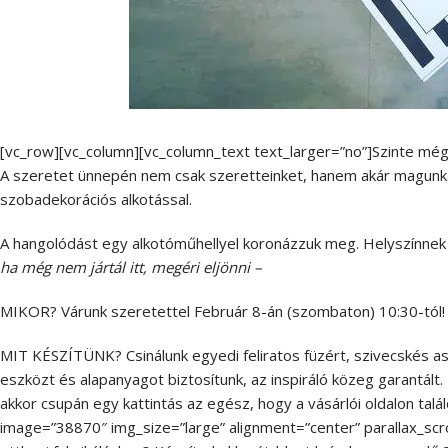
[vc_row][vc_column][vc_column_text text_larger=”no”]Szinte még
A szeretet ünnepén nem csak szeretteinket, hanem akár magunka
szobadekorációs alkotással.
A hangolódást egy alkotóműhellyel koronázzuk meg. Helyszínnek 
ha még nem jártál itt, megéri eljönni –
MIKOR? Várunk szeretettel Február 8-án (szombaton) 10:30-tól!
MIT KÉSZÍTÜNK? Csinálunk egyedi feliratos füzért, szivecskés as
eszközt és alapanyagot biztosítunk, az inspiráló közeg garantált
akkor csupán egy kattintás az egész, hogy a vásárlói oldalon tal
image=”38870″ img_size=”large” alignment=”center” parallax_scro