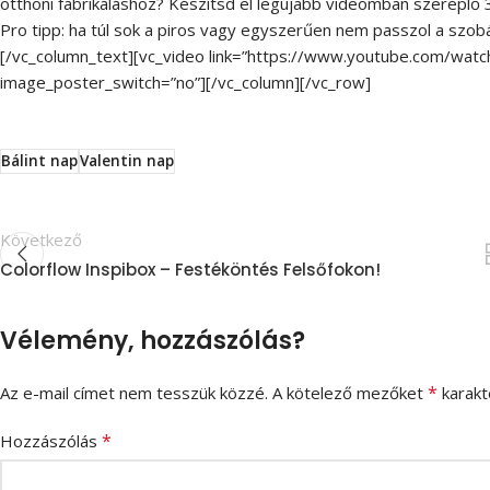
otthoni fabrikáláshoz? Készítsd el legújabb videómban szereplő 3 B
Pro tipp: ha túl sok a piros vagy egyszerűen nem passzol a szobád
[/vc_column_text][vc_video link=”https://www.youtube.com/wat
image_poster_switch=”no”][/vc_column][/vc_row]
Bálint nap
Valentin nap
Következő
Colorflow Inspibox – Festéköntés Felsőfokon!
Vélemény, hozzászólás?
*
Az e-mail címet nem tesszük közzé.
A kötelező mezőket
karakte
*
Hozzászólás