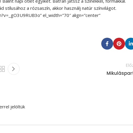
álint napi ötlet egyikét. Bátran játssz a színekkel, formákkal.
 stílusához a rózsaszín, akkor használj natúr színvilágot.
ch?v=_gO3U9RUB3o” el_width=”70″ align=”center”
Elő
Mikuláspar
rrel jelöltük