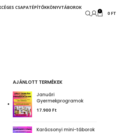
K
CÉGES CSAPATÉPÍTŐK
KÖNYV
TÁBOROK
0
0
FT
AJÁNLOTT TERMÉKEK
Januári
Gyermekprogramok
17.900
Ft
Karácsonyi mini-táborok