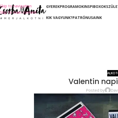
Skip to navigation
GYEREKPROGRAMOK
INSPIBOXOK
SZÜLE
Skip to main content
KIK VAGYUNK?
PATRÓNUSAINK
ALKOT
Valentin nap
Posted by
Dav