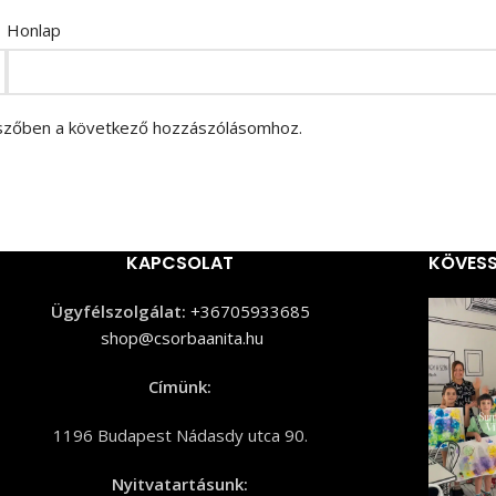
Honlap
szőben a következő hozzászólásomhoz.
KAPCSOLAT
KÖVESS
Ügyfélszolgálat:
+36705933685
shop@csorbaanita.hu
Címünk:
1196 Budapest Nádasdy utca 90.
Nyitvatartásunk: