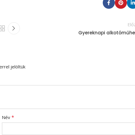
Elő
Gyereknapi alkotóműhe
rrel jelöltük
*
Név