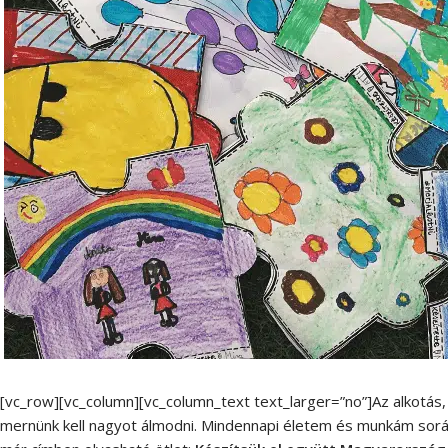
[vc_row][vc_column][vc_column_text text_larger=”no”]Az alkotás, 
mernünk kell nagyot álmodni. Mindennapi életem és munkám sor