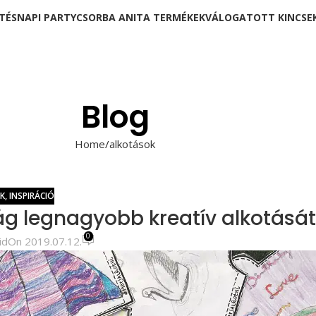
TÉSNAPI PARTY
CSORBA ANITA TERMÉKEK
VÁLOGATOTT KINCSE
Blog
Home
alkotások
K
,
INSPIRÁCIÓ
ág legnagyobb kreatív alkotását
0
id
On 2019.07.12.