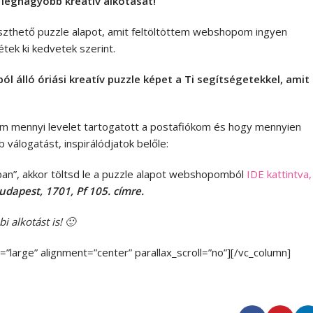
 legnagyobb kreatív alkotását!
szthető puzzle alapot, amit feltöltöttem webshopom ingyen
tek ki kedvetek szerint.
ól álló óriási kreatív puzzle képet a Ti segítségetekkel, amit
am mennyi levelet tartogatott a postafiókom és hogy mennyien
 válogatást, inspirálódjatok belőle:
ban”, akkor töltsd le a puzzle alapot webshopomból
IDE kattintva,
udapest, 1701, Pf 105. címre.
 alkotást is! 🙂
large” alignment=”center” parallax_scroll=”no”][/vc_column]