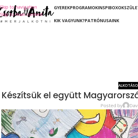
Skip to navigation
GYEREKPROGRAMOK
INSPIBOXOK
SZÜLE
Skip to main content
KIK VAGYUNK?
PATRÓNUSAINK
ALKOTÁSO
Készítsük el együtt Magyarorsz
Posted by
Dav