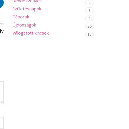
Rendezvények
8
Születésnapok
1
Táborok
4
ző
Újdonságok
26
ly
Válogatott kincsek
15