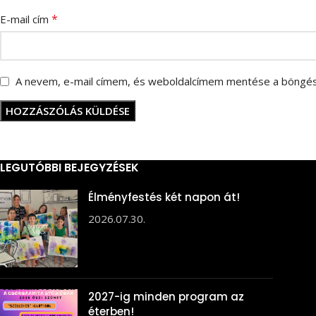
*
E-mail cím
A nevem, e-mail címem, és weboldalcímem mentése a böngé
LEGUTÓBBI BEJEGYZÉSEK
Élményfestés két napon át!
2026.07.30.
2027-ig minden program az
éterben!