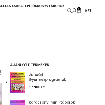
K
CÉGES CSAPATÉPÍTŐK
KÖNYV
TÁBOROK
0
0
FT
AJÁNLOTT TERMÉKEK
!
Januári
Gyermekprogramok
17.900
Ft
Karácsonyi mini-táborok