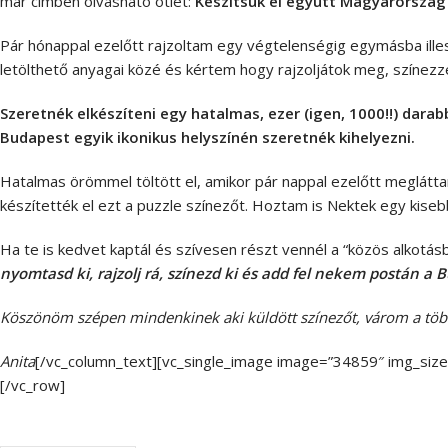
már címben olvasható ötlet:
Készítsük el együtt Magyarország
Pár hónappal ezelőtt rajzoltam egy végtelenségig egymásba ille
letölthető anyagai közé és kértem hogy rajzoljátok meg, színezzé
Szeretnék elkészíteni egy hatalmas, ezer (igen, 1000!!) darabb
Budapest egyik ikonikus helyszínén szeretnék kihelyezni.
Hatalmas örömmel töltött el, amikor pár nappal ezelőtt meglátt
készítették el ezt a puzzle színezőt. Hoztam is Nektek egy kisebb
Ha te is kedvet kaptál és szívesen részt vennél a “közös alkotás
nyomtasd ki, rajzolj rá, színezd ki és add fel nekem postán a B
Köszönöm szépen mindenkinek aki küldött színezőt, várom a többi
Anita
[/vc_column_text][vc_single_image image=”34859″ img_size=”
[/vc_row]