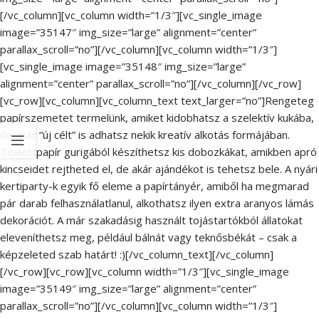
[/vc_column][vc_column width=”1/3″][vc_single_image
image=”35147″ img_size=”large” alignment=”center”
parallax_scroll=”no”][/vc_column][vc_column width=”1/3″]
[vc_single_image image=”35148″ img_size=”large”
alignment=”center” parallax_scroll=”no”][/vc_column][/vc_row]
[vc_row][vc_column][vc_column_text text_larger=”no”]Rengeteg
papírszemetet termelünk, amiket kidobhatsz a szelektív kukába,
de akár “új célt” is adhatsz nekik kreatív alkotás formájában.
Toalettpapír gurigából készíthetsz kis dobozkákat, amikben apró
kincseidet rejtheted el, de akár ajándékot is tehetsz bele. A nyári
kertiparty-k egyik fő eleme a papírtányér, amiből ha megmarad
pár darab felhasználatlanul, alkothatsz ilyen extra aranyos lámás
dekorációt. A már szakadásig használt tojástartókból állatokat
eleveníthetsz meg, például bálnát vagy teknősbékát – csak a
képzeleted szab határt! :)[/vc_column_text][/vc_column]
[/vc_row][vc_row][vc_column width=”1/3″][vc_single_image
image=”35149″ img_size=”large” alignment=”center”
parallax_scroll=”no”][/vc_column][vc_column width=”1/3″]