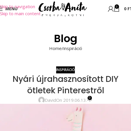
Skip to navigation
0
MENU
0
F
Skip to main content
Blog
Home
inspiráció
INSPIRÁCIÓ
Nyári újrahasznosított DIY
ötletek Pinterestről
0
David
On 2019.06.13.