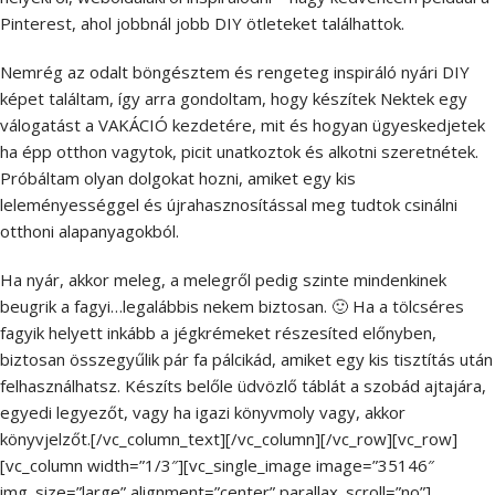
Pinterest, ahol jobbnál jobb DIY ötleteket találhattok.
Nemrég az odalt böngésztem és rengeteg inspiráló nyári DIY
képet találtam, így arra gondoltam, hogy készítek Nektek egy
válogatást a VAKÁCIÓ kezdetére, mit és hogyan ügyeskedjetek
ha épp otthon vagytok, picit unatkoztok és alkotni szeretnétek.
Próbáltam olyan dolgokat hozni, amiket egy kis
leleményességgel és újrahasznosítással meg tudtok csinálni
otthoni alapanyagokból.
Ha nyár, akkor meleg, a melegről pedig szinte mindenkinek
beugrik a fagyi…legalábbis nekem biztosan. 🙂 Ha a tölcséres
fagyik helyett inkább a jégkrémeket részesíted előnyben,
biztosan összegyűlik pár fa pálcikád, amiket egy kis tisztítás után
felhasználhatsz. Készíts belőle üdvözlő táblát a szobád ajtajára,
egyedi legyezőt, vagy ha igazi könyvmoly vagy, akkor
könyvjelzőt.[/vc_column_text][/vc_column][/vc_row][vc_row]
[vc_column width=”1/3″][vc_single_image image=”35146″
img_size=”large” alignment=”center” parallax_scroll=”no”]