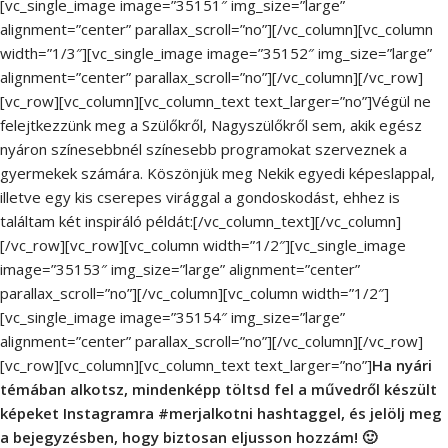
[vc_single_image image=”35151″ img_size=”large”
alignment=”center” parallax_scroll=”no”][/vc_column][vc_column
width=”1/3″][vc_single_image image=”35152″ img_size=”large”
alignment=”center” parallax_scroll=”no”][/vc_column][/vc_row]
[vc_row][vc_column][vc_column_text text_larger=”no”]Végül ne
felejtkezzünk meg a Szülőkről, Nagyszülőkről sem, akik egész
nyáron színesebbnél színesebb programokat szerveznek a
gyermekek számára. Köszönjük meg Nekik egyedi képeslappal,
illetve egy kis cserepes virággal a gondoskodást, ehhez is
találtam két inspiráló példát:[/vc_column_text][/vc_column]
[/vc_row][vc_row][vc_column width=”1/2″][vc_single_image
image=”35153″ img_size=”large” alignment=”center”
parallax_scroll=”no”][/vc_column][vc_column width=”1/2″]
[vc_single_image image=”35154″ img_size=”large”
alignment=”center” parallax_scroll=”no”][/vc_column][/vc_row]
[vc_row][vc_column][vc_column_text text_larger=”no”]
Ha nyári
témában alkotsz, mindenképp töltsd fel a művedről készült
képeket Instagramra #merjalkotni hashtaggel, és jelölj meg
a bejegyzésben, hogy biztosan eljusson hozzám! 🙂