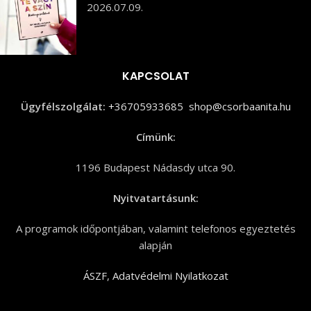
2026.07.09.
KAPCSOLAT
Ügyfélszolgálat:
+36705933685
shop@csorbaanita.hu
Címünk:
1196 Budapest Nádasdy utca 90.
Nyitvatartásunk:
A programok időpontjában, valamint telefonos egyeztetés
alapján
ÁSZF
,
Adatvédelmi Nyilatkozat