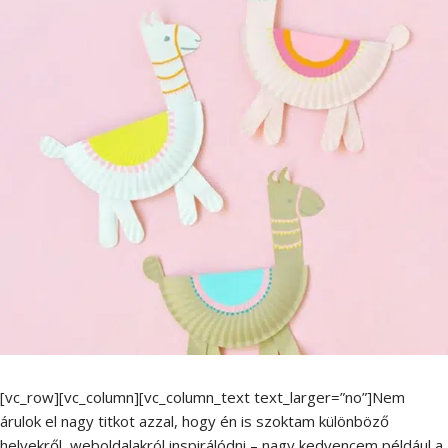
[vc_row][vc_column][vc_column_text text_larger=”no”]Nem
árulok el nagy titkot azzal, hogy én is szoktam különböző
helyekről, weboldalakról inspirálódni – nagy kedvencem például a