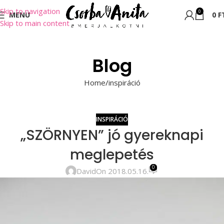
Skip to navigation
0
MENU
0
F
Skip to main content
Blog
Home
inspiráció
INSPIRÁCIÓ
„SZÖRNYEN” jó gyereknapi
meglepetés
0
David
On 2018.05.16.