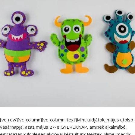
[vc_row][vc_column][vc_column_text]Mint tudjátok, május utolsó
vasárnapja, azaz május 27-e GYEREKNAP, aminek alkalmából
egy igazán különleges akcióval készültünk Nektek. Slime imádók