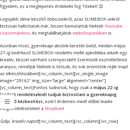
figyelem, ez a meglepetés érdekelni fog Titeket! 😉
Legújabb slime készítő dobozunkról, azaz SLIMEBOX-unkról
biztosan hallottatok már, hiszen bemutattuk Nektek
Youtube
csatornánkon
, és megtalálhatjátok
webshopunkban
is.
Azonban most, gyereknapi akciónk keretén belül, minden május
27-ig beérkező SLIMEBOX rendelés mellé ajándékba adunk egy
kreatív, kézzel varrható szörnyecskét! Szerintünk eszméletlenül
aranyos, reméljük Nektek is tetszik, és sok örömötök rejlik majd
az elkészítésükben![/vc_column_text][vc_single_image
image=”29162″ img_size=”large” alignment=”center”]
[vc_column_text]Fontos tudnotok, hogy csak a
május 22-ig
leadott rendeléseknél tudjuk biztosítani a gyereknapig
történő kézbesítést
, ezért érdemes minél előbb leadni
megrendeléseteket a
Shopban
!
Szép, kreatív napot!
[/vc_column_text][/vc_column][/vc_row]