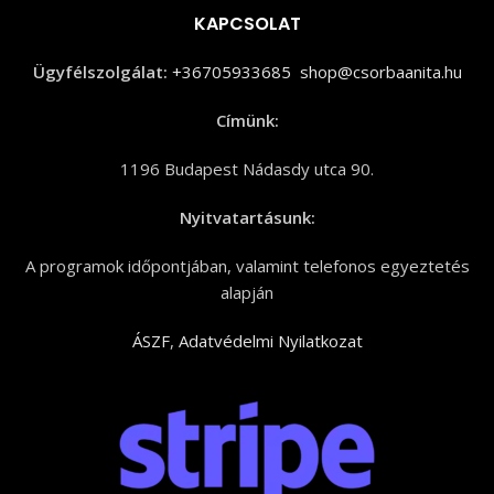
KAPCSOLAT
Ügyfélszolgálat:
+36705933685
shop@csorbaanita.hu
Címünk:
1196 Budapest Nádasdy utca 90.
Nyitvatartásunk:
A programok időpontjában, valamint telefonos egyeztetés
alapján
ÁSZF
,
Adatvédelmi Nyilatkozat