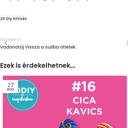
20 Diy kihívás
Következő
Vadonatúj Vissza a suliba ötletek
Ezek is érdekelhetnek...
27
AUG