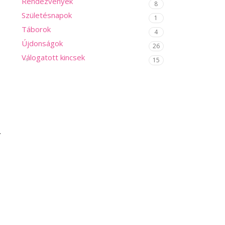
Rendezvények
8
Születésnapok
1
Táborok
4
Újdonságok
26
Válogatott kincsek
15
.