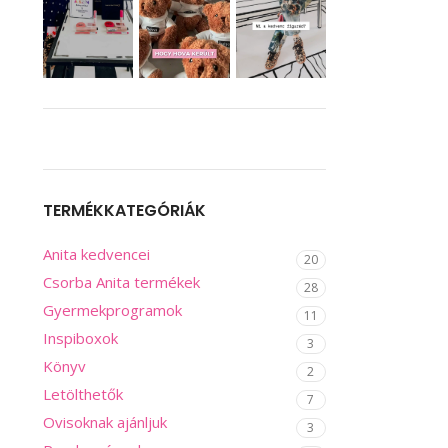
TERMÉKKATEGÓRIÁK
Anita kedvencei
20
Csorba Anita termékek
28
Gyermekprogramok
11
Inspiboxok
3
Könyv
2
Letölthetők
7
Ovisoknak ajánljuk
3