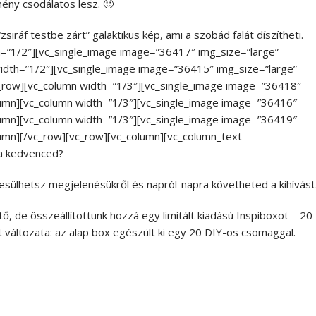
ény csodálatos lesz. 🙂
zsiráf testbe zárt” galaktikus kép, ami a szobád falát díszítheti.
h=”1/2″][vc_single_image image=”36417″ img_size=”large”
 width=”1/2″][vc_single_image image=”36415″ img_size=”large”
vc_row][vc_column width=”1/3″][vc_single_image image=”36418″
column][vc_column width=”1/3″][vc_single_image image=”36416″
column][vc_column width=”1/3″][vc_single_image image=”36419″
olumn][/vc_row][vc_row][vc_column][vc_column_text
 a kedvenced?
tesülhetsz megjelenésükről és napról-napra követheted a kihívást
ő, de összeállítottunk hozzá egy limitált kiadású Inspiboxot – 20
 változata: az alap box egészült ki egy 20 DIY-os csomaggal.