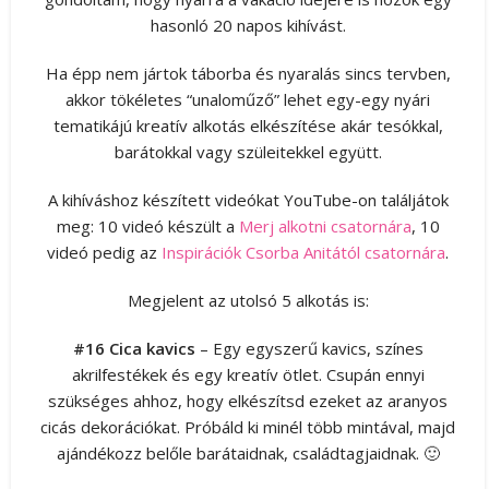
hasonló 20 napos kihívást.
Ha épp nem jártok táborba és nyaralás sincs tervben,
akkor tökéletes “unaloműző” lehet egy-egy nyári
tematikájú kreatív alkotás elkészítése akár tesókkal,
barátokkal vagy szüleitekkel együtt.
A kihíváshoz készített videókat YouTube-on találjátok
meg: 10 videó készült a
Merj alkotni csatornára
, 10
videó pedig az
Inspirációk Csorba Anitától csatornára
.
Megjelent az utolsó 5 alkotás is:
#16 Cica kavics
– Egy egyszerű kavics, színes
akrilfestékek és egy kreatív ötlet. Csupán ennyi
szükséges ahhoz, hogy elkészítsd ezeket az aranyos
cicás dekorációkat. Próbáld ki minél több mintával, majd
ajándékozz belőle barátaidnak, családtagjaidnak. 🙂