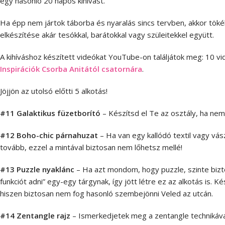
egy hasonló 20 napos kihívást.
Ha épp nem jártok táborba és nyaralás sincs tervben, akkor tökél
elkészítése akár tesókkal, barátokkal vagy szüleitekkel együtt.
A kihíváshoz készített videókat YouTube-on találjátok meg: 10 vi
Inspirációk Csorba Anitától csatornára
.
Jöjjön az utolsó előtti 5 alkotás!
#11 Galaktikus füzetborító
– Készítsd el Te az osztály, ha nem
#12 Boho-chic párnahuzat
– Ha van egy kallódó textil vagy vás
tovább, ezzel a mintával biztosan nem lőhetsz mellé!
#13 Puzzle nyaklánc
– Ha azt mondom, hogy puzzle, szinte biztos
funkciót adni” egy-egy tárgynak, így jött létre ez az alkotás is. 
hiszen biztosan nem fog hasonló szembejönni Veled az utcán.
#14 Zentangle rajz
– Ismerkedjetek meg a zentangle technikával