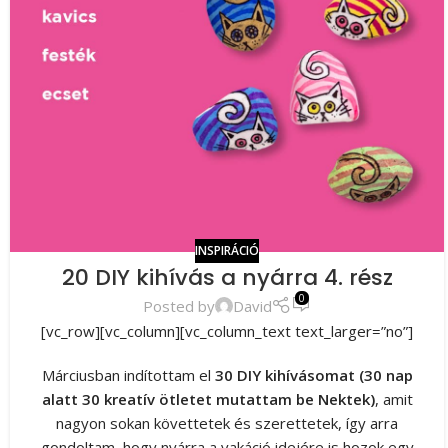
INSPIRÁCIÓ
20 DIY kihívás a nyárra 4. rész
0
Posted by
David
[vc_row][vc_column][vc_column_text text_larger=”no”]
Márciusban indítottam el
30 DIY kihívásomat (30 nap
alatt 30 kreatív ötletet mutattam be Nektek)
, amit
nagyon sokan követtetek és szerettetek, így arra
gondoltam, hogy nyárra a vakáció idejére is hozok egy