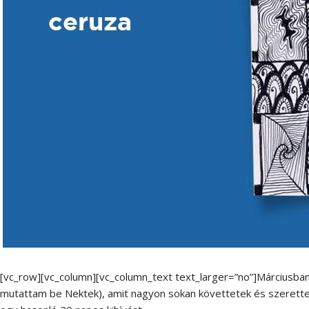
[vc_row][vc_column][vc_column_text text_larger=”no”]Márciusban
mutattam be Nektek), amit nagyon sokan követtetek és szerettete