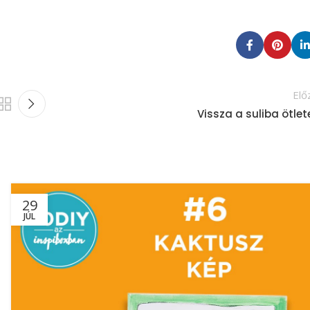
Elő
Vissza a suliba ötlet
29
JÚL