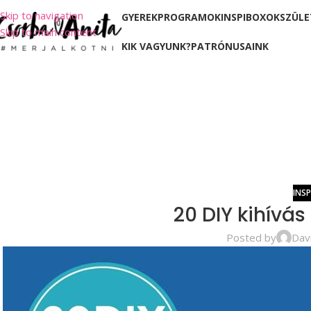
Skip to navigation
GYEREKPROGRAMOK
INSPIBOXOK
SZÜLE
Skip to main content
KIK VAGYUNK?
PATRÓNUSAINK
INS
20 DIY kihívás 
Posted by
Dav