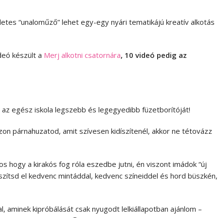
etes “unaloműző” lehet egy-egy nyári tematikájú kreatív alkotás
deó készült a
Merj alkotni csatornára
, 10 videó pedig az
 az egész iskola legszebb és legegyedibb füzetborítóját!
zon párnahuzatod, amit szívesen kidíszítenél, akkor ne tétovázz
 hogy a kirakós fog róla eszedbe jutni, én viszont imádok “új
Készítsd el kedvenc mintáddal, kedvenc színeiddel és hord büszkén,
, aminek kipróbálását csak nyugodt lelkiállapotban ajánlom –