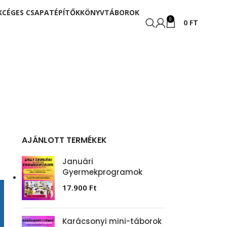
K
CÉGES CSAPATÉPÍTŐK
KÖNYV
TÁBOROK
0
0
FT
AJÁNLOTT TERMÉKEK
Januári
Gyermekprogramok
17.900
Ft
Karácsonyi mini-táborok