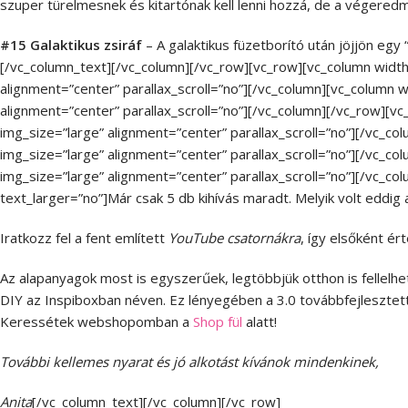
szuper türelmesnek és kitartónak kell lenni hozzá, de a végeredm
#15 Galaktikus zsiráf
– A galaktikus füzetborító után jöjjön egy “
[/vc_column_text][/vc_column][/vc_row][vc_row][vc_column widt
alignment=”center” parallax_scroll=”no”][/vc_column][vc_column
alignment=”center” parallax_scroll=”no”][/vc_column][/vc_row][
img_size=”large” alignment=”center” parallax_scroll=”no”][/vc_
img_size=”large” alignment=”center” parallax_scroll=”no”][/vc_
img_size=”large” alignment=”center” parallax_scroll=”no”][/vc_c
text_larger=”no”]Már csak 5 db kihívás maradt. Melyik volt eddig
Iratkozz fel a fent említett
YouTube csatornákra
, így elsőként ér
Az alapanyagok most is egyszerűek, legtöbbjük otthon is fellelhet
DIY az Inspiboxban néven. Ez lényegében a 3.0 továbbfejlesztett
Keressétek webshopomban a
Shop fül
alatt!
További kellemes nyarat és jó alkotást kívánok mindenkinek,
Anita
[/vc_column_text][/vc_column][/vc_row]