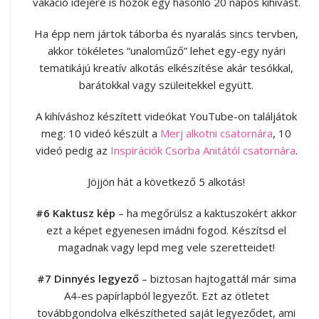
vakáció idejére is hozok egy hasonló 20 napos kihívást.
Ha épp nem jártok táborba és nyaralás sincs tervben,
akkor tökéletes “unaloműző” lehet egy-egy nyári
tematikájú kreatív alkotás elkészítése akár tesókkal,
barátokkal vagy szüleitekkel együtt.
A kihíváshoz készített videókat YouTube-on találjátok
meg: 10 videó készült a
Merj alkotni csatornára
, 10
videó pedig az
Inspirációk Csorba Anitától csatornára
.
Jöjjön hát a következő 5 alkotás!
#6 Kaktusz kép
– ha megőrülsz a kaktuszokért akkor
ezt a képet egyenesen imádni fogod. Készítsd el
magadnak vagy lepd meg vele szeretteidet!
#7 Dinnyés legyező
– biztosan hajtogattál már sima
A4-es papírlapból legyezőt. Ezt az ötletet
továbbgondolva elkészítheted saját legyeződet, ami