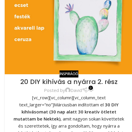
INSPIRÁCIÓ
20 DIY kihívás a nyárra 2. rész
0
Posted by
David
[vc_row][vc_column][vc_column_text
text_larger=”no”]Márciusban indítottam el
30 DIY
kihívásomat (30 nap alatt 30 kreatív ötletet
mutattam be Nektek)
, amit nagyon sokan követtetek
és szerettetek, így arra gondoltam, hogy nyárra a