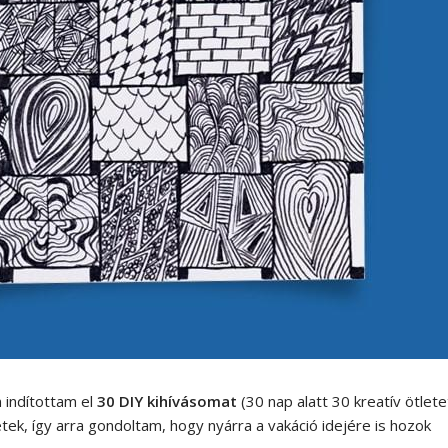
 indítottam el
30 DIY kihívásomat
(30 nap alatt 30 kreatív ötlete
k, így arra gondoltam, hogy nyárra a vakáció idejére is hozok