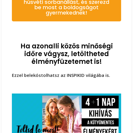
húsvéti sorbanállást, és szerezd
be most a boldogságot
gyermekednek!
Ha azonalli közös minőségi
időre vágysz, letöltheted
élményfüzetemet is!
Ezzel belekóstolhatsz az INSPIKID világába is.