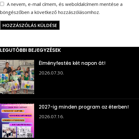
A nevem, e-mail címem, és weboldalcímem mentése a
böngészőben a következő hozzászólásomhoz.
LEGUTÓBBI BEJEGYZÉSEK
Élményfestés két napon át!
2026.07.30.
2027-ig minden program az éterben!
2026.07.16.