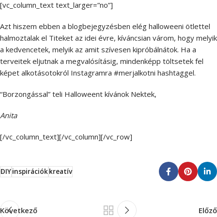
[vc_column_text text_larger=”no”]
Azt hiszem ebben a blogbejegyzésben elég halloweeni ötlettel
halmoztalak el Titeket az idei évre, kíváncsian várom, hogy melyik
a kedvencetek, melyik az amit szívesen kipróbálnátok. Ha a
terveitek eljutnak a megvalósításig, mindenképp töltsetek fel
képet alkotásotokról Instagramra #merjalkotni hashtaggel.
“Borzongással” teli Halloweent kívánok Nektek,
Anita
[/vc_column_text][/vc_column][/vc_row]
DIY
inspirációk
kreatív
Következő
Előző