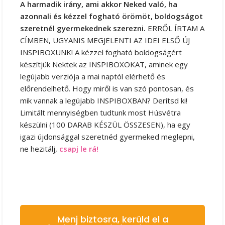
A harmadik irány, ami akkor Neked való, ha
azonnali és kézzel fogható örömöt, boldogságot
szeretnél gyermekednek szerezni.
ERRŐL ÍRTAM A
CÍMBEN, UGYANIS MEGJELENTI AZ IDEI ELSŐ ÚJ
INSPIBOXUNK! A kézzel fogható boldogságért
készítjük Nektek az INSPIBOXOKAT, aminek egy
legújabb verziója a mai naptól elérhető és
előrendelhető. Hogy miről is van szó pontosan, és
mik vannak a legújabb INSPIBOXBAN? Derítsd ki!
Limitált mennyiségben tudtunk most Húsvétra
készülni (100 DARAB KÉSZÜL ÖSSZESEN), ha egy
igazi újdonsággal szeretnéd gyermeked meglepni,
ne hezitálj,
csapj le rá!
Menj biztosra, kerüld el a