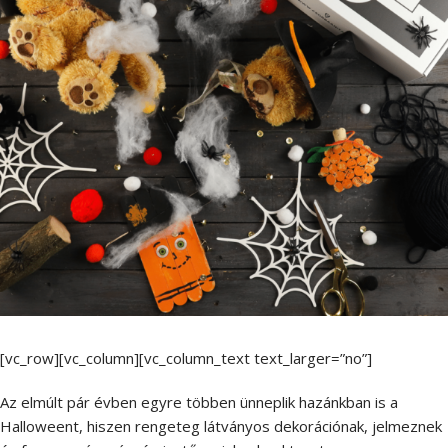
[vc_row][vc_column][vc_column_text text_larger=”no”]
Az elmúlt pár évben egyre többen ünneplik hazánkban is a
Halloweent, hiszen rengeteg látványos dekorációnak, jelmeznek