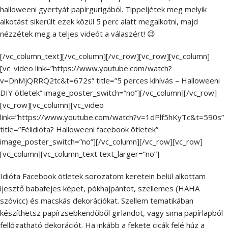
halloweeni gyertyát papírgurigából. Tippeljétek meg melyik
alkotást sikerült ezek közül 5 perc alatt megalkotni, majd
nézzétek meg a teljes videót a válaszért! 😉
[/vc_column_text][/vc_column][/vc_row][vc_row][vc_column]
[vc_video link=”https://www.youtube.com/watch?
v=DnMjQRRQ2tc&t=672s” title=”5 perces kihívás – Halloweeni
DIY ötletek” image_poster_switch=”no”][/vc_column][/vc_row]
[vc_row][vc_column][vc_video
link=”https://www.youtube.com/watch?v=1dPlf5hKyTc&t=590s”
title=”Félidióta? Halloweeni facebook ötletek”
image_poster_switch=”no”][/vc_column][/vc_row][vc_row]
[vc_column][vc_column_text text_larger=”no”]
Idióta Facebook ötletek sorozatom keretein belül alkottam
ijesztő babafejes képet, pókhajpántot, szellemes (HAHA
szóvicc) és macskás dekorációkat. Szellem tematikában
készíthetsz papírzsebkendőből girlandot, vagy sima papírlapból
fellógatható dekorációt. Ha inkább a fekete cicák felé húz a