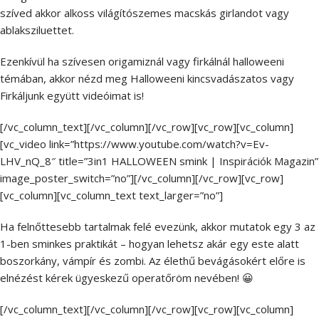
szíved akkor alkoss világítószemes macskás girlandot vagy
ablaksziluettet.
Ezenkívül ha szívesen origamiznál vagy firkálnál halloweeni
témában, akkor nézd meg Halloweeni kincsvadászatos vagy
Firkáljunk együtt videóimat is!
[/vc_column_text][/vc_column][/vc_row][vc_row][vc_column]
[vc_video link=”https://www.youtube.com/watch?v=Ev-
LHV_nQ_8″ title=”3in1 HALLOWEEN smink | Inspirációk Magazin”
image_poster_switch=”no”][/vc_column][/vc_row][vc_row]
[vc_column][vc_column_text text_larger=”no”]
Ha felnőttesebb tartalmak felé evezünk, akkor mutatok egy 3 az
1-ben sminkes praktikát – hogyan lehetsz akár egy este alatt
boszorkány, vámpír és zombi. Az élethű bevágásokért előre is
elnézést kérek ügyeskezű operatőröm nevében! 😀
[/vc_column_text][/vc_column][/vc_row][vc_row][vc_column]