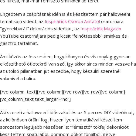
és furcsa, már-már rémisztő sminknek ad teret.
Engedtem a csábításnak idén is és készítettem pár halloweeni
tematikájú videót: az
Inspirációk Csorba Anitától
csatornára
“gyerekbarát” dekorációs videókat, az
Inspirációk Magazin
YouTube csatornájára pedig kicsit “felnőttesebb” sminkes és
gasztro tartalmat.
Ami közös az összesben, hogy könnyen és viszonylag gyorsan
elkészíthető ötletekről van szó, így akkor sincs minden veszve ha
az utolsó pillanatban jut eszedbe, hogy készülni szeretnél
valamivel a bulira.
[/vc_column_text][/vc_column][/vc_row][vc_row][vc_column]
[vc_column_text text_larger=”no”]
Aki szereti a halloweeni időszakot és az 5 perces DIY videóimat,
az különösen örülni fog, hiszen ilyen tematikával készültem
sorozatom legújabb részében is: “rémisztő” tökfej dekorációt
készítettem spatulából, pompom pókot fonalból, illetve