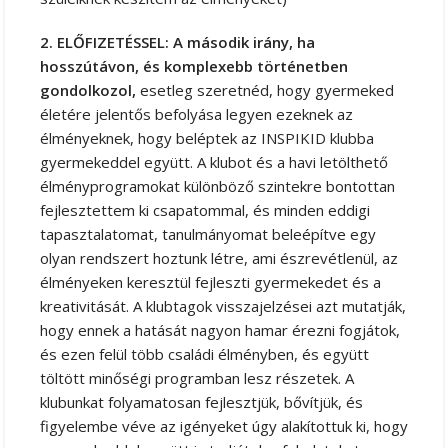
2. ELŐFIZETÉSSEL: A második irány, ha
hosszútávon, és komplexebb történetben
gondolkozol,
esetleg szeretnéd, hogy gyermeked
életére jelentős befolyása legyen ezeknek az
élményeknek, hogy beléptek az INSPIKID klubba
gyermekeddel együtt. A klubot és a havi letölthető
élményprogramokat különböző szintekre bontottan
fejlesztettem ki csapatommal, és minden eddigi
tapasztalatomat, tanulmányomat beleépítve egy
olyan rendszert hoztunk létre, ami észrevétlenül, az
élményeken keresztül fejleszti gyermekedet és a
kreativitását. A klubtagok visszajelzései azt mutatják,
hogy ennek a hatását nagyon hamar érezni fogjátok,
és ezen felül több családi élményben, és együtt
töltött minőségi programban lesz részetek. A
klubunkat folyamatosan fejlesztjük, bővítjük, és
figyelembe véve az igényeket úgy alakítottuk ki, hogy