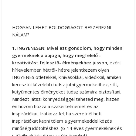
HOGYAN LEHET BOLDOGSÁGOT BESZEREZNI
NÁLAM?
1. INGYENESEN: Mivel azt gondolom, hogy minden
gyermeknek alapjoga, hogy megfelelő -
kreativitást fejlesztő- élményekhez jusson
, ezért
hírlevelemben hétről- hétre jelentkezem olyan
INGYENES ötletekkel, kihívásokkal, videókkal, amiken
keresztül közelebb tudsz jutni gyermekedhez, sőt,
kütyümentes élményeket tudsz számára biztosítani.
Mindezt játszi könnyedséggel teheted meg, hiszen
én hozom hozzá a szakértelmemet és az
inspirációkat. Iratkozz fel, ha szeretnél heti
inspirációkat kapni tőlem a gyermekeddel közös
minőségi időtöltéshez. (6-14 éves gyermekeknek és
szüleiknek készítem az élményeket)