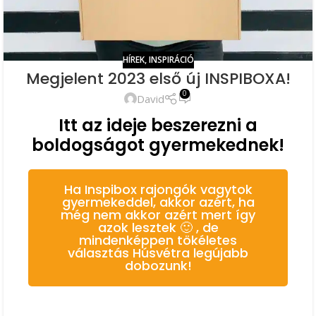
HÍREK
,
INSPIRÁCIÓ
Megjelent 2023 első új INSPIBOXA!
0
David
Itt az ideje beszerezni a
boldogságot gyermekednek!
Ha Inspibox rajongók vagytok
gyermekeddel, akkor azért, ha
még nem akkor azért mert így
azok lesztek 🙂 , de
mindenképpen tökéletes
választás Húsvétra legújabb
dobozunk!