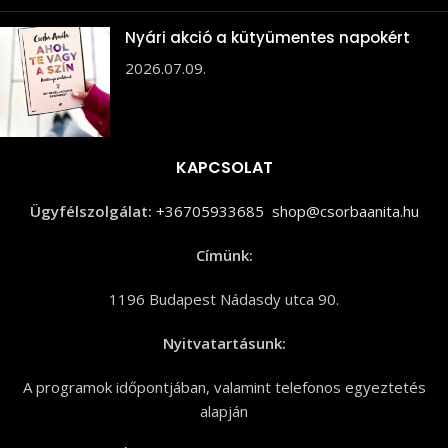
Nyári akció a kütyümentes napokért
2026.07.09.
KAPCSOLAT
Ügyfélszolgálat:
+36705933685
shop@csorbaanita.hu
Címünk:
1196 Budapest Nádasdy utca 90.
Nyitvatartásunk:
A programok időpontjában, valamint telefonos egyeztetés
alapján