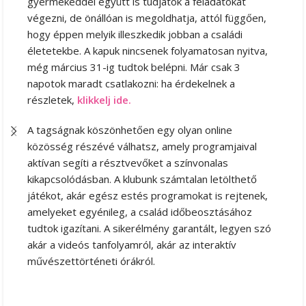
gyermekeddel együtt is tudjátok a feladatokat
végezni, de önállóan is megoldhatja, attól függően,
hogy éppen melyik illeszkedik jobban a családi
életetekbe. A kapuk nincsenek folyamatosan nyitva,
még március 31-ig tudtok belépni. Már csak 3
napotok maradt csatlakozni: ha érdekelnek a
részletek,
klikkelj ide.
A tagságnak köszönhetően egy olyan online
közösség részévé válhatsz, amely programjaival
aktívan segíti a résztvevőket a színvonalas
kikapcsolódásban. A klubunk számtalan letölthető
játékot, akár egész estés programokat is rejtenek,
amelyeket egyénileg, a család időbeosztásához
tudtok igazítani. A sikerélmény garantált, legyen szó
akár a videós tanfolyamról, akár az interaktív
művészettörténeti órákról.